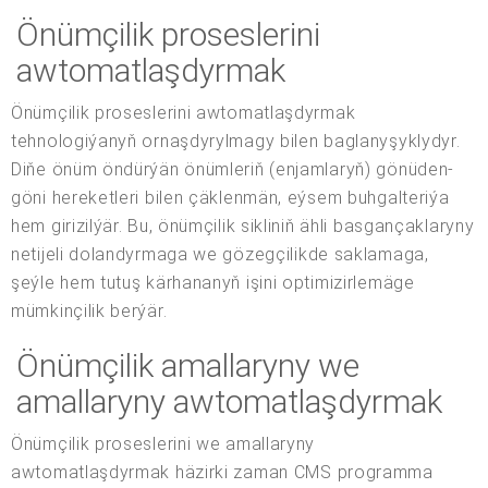
Önümçilik proseslerini
awtomatlaşdyrmak
Önümçilik proseslerini awtomatlaşdyrmak
tehnologiýanyň ornaşdyrylmagy bilen baglanyşyklydyr.
Diňe önüm öndürýän önümleriň (enjamlaryň) gönüden-
göni hereketleri bilen çäklenmän, eýsem buhgalteriýa
hem girizilýär. Bu, önümçilik sikliniň ähli basgançaklaryny
netijeli dolandyrmaga we gözegçilikde saklamaga,
şeýle hem tutuş kärhananyň işini optimizirlemäge
mümkinçilik berýär.
Önümçilik amallaryny we
amallaryny awtomatlaşdyrmak
Önümçilik proseslerini we amallaryny
awtomatlaşdyrmak häzirki zaman CMS programma