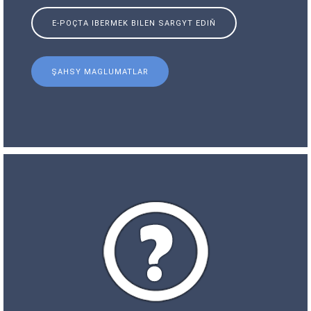
E-POÇTA IBERMEK BILEN SARGYT EDIŇ
ŞAHSY MAGLUMATLAR