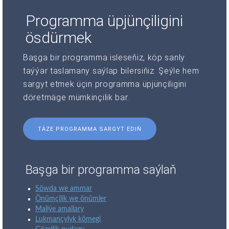
Programma üpjünçiligini
ösdürmek
Başga bir programma isleseňiz, köp sanly
taýýar taslamany saýlap bilersiňiz. Şeýle hem
sargyt etmek üçin programma üpjünçiligini
döretmäge mümkinçilik bar.
TÄZE PROGRAMMA SARGYT EDIŇ
Başga bir programma saýlaň
Söwda we ammar
Önümçilik we önümler
Maliýe amallary
Lukmançylyk kömegi