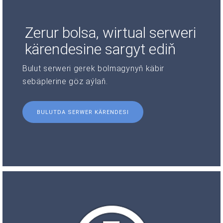
Zerur bolsa, wirtual serweri
kärendesine sargyt ediň
Bulut serweri gerek bolmagynyň käbir
sebäplerine göz aýlaň.
BULUTDA SERWER KÄRENDESI