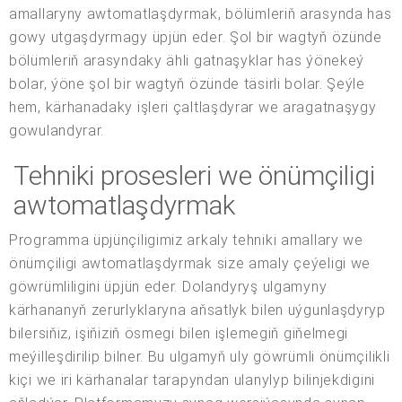
amallaryny awtomatlaşdyrmak, bölümleriň arasynda has
gowy utgaşdyrmagy üpjün eder. Şol bir wagtyň özünde
bölümleriň arasyndaky ähli gatnaşyklar has ýönekeý
bolar, ýöne şol bir wagtyň özünde täsirli bolar. Şeýle
hem, kärhanadaky işleri çaltlaşdyrar we aragatnaşygy
gowulandyrar.
Tehniki prosesleri we önümçiligi
awtomatlaşdyrmak
Programma üpjünçiligimiz arkaly tehniki amallary we
önümçiligi awtomatlaşdyrmak size amaly çeýeligi we
göwrümliligini üpjün eder. Dolandyryş ulgamyny
kärhananyň zerurlyklaryna aňsatlyk bilen uýgunlaşdyryp
bilersiňiz, işiňiziň ösmegi bilen işlemegiň giňelmegi
meýilleşdirilip bilner. Bu ulgamyň uly göwrümli önümçilikli
kiçi we iri kärhanalar tarapyndan ulanylyp bilinjekdigini