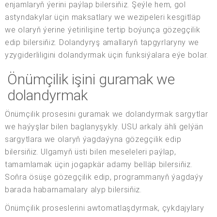
enjamlaryň ýerini paýlap bilersiňiz. Şeýle hem, gol
astyndakylar üçin maksatlary we wezipeleri kesgitläp
we olaryň ýerine ýetirilişine tertip boýunça gözegçilik
edip bilersiňiz. Dolandyryş amallaryň tapgyrlaryny we
yzygiderliligini dolandyrmak üçin funksiýalara eýe bolar.
Önümçilik işini guramak we
dolandyrmak
Önümçilik prosesini guramak we dolandyrmak sargytlar
we haýyşlar bilen baglanyşykly. USU arkaly ähli gelýän
sargytlara we olaryň ýagdaýyna gözegçilik edip
bilersiňiz. Ulgamyň üsti bilen meseleleri paýlap,
tamamlamak üçin jogapkär adamy belläp bilersiňiz.
Soňra ösüşe gözegçilik edip, programmanyň ýagdaýy
barada habarnamalary alyp bilersiňiz.
Önümçilik proseslerini awtomatlaşdyrmak, çykdajylary