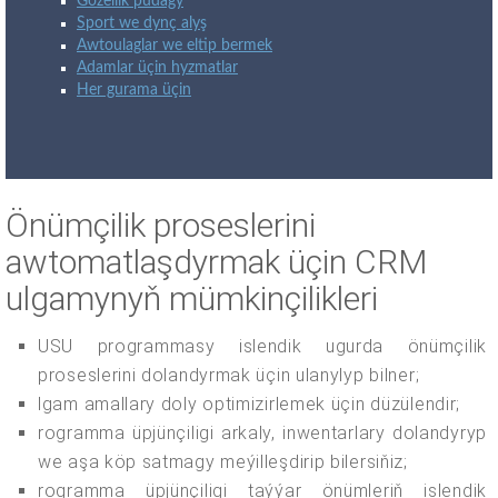
Gözellik pudagy
Sport we dynç alyş
Awtoulaglar we eltip bermek
Adamlar üçin hyzmatlar
Her gurama üçin
Önümçilik proseslerini
awtomatlaşdyrmak üçin CRM
ulgamynyň mümkinçilikleri
USU programmasy islendik ugurda önümçilik
proseslerini dolandyrmak üçin ulanylyp bilner;
lgam amallary doly optimizirlemek üçin düzülendir;
rogramma üpjünçiligi arkaly, inwentarlary dolandyryp
we aşa köp satmagy meýilleşdirip bilersiňiz;
rogramma üpjünçiligi taýýar önümleriň islendik