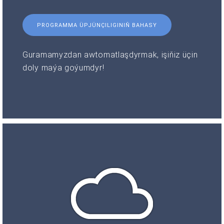
PROGRAMMA ÜPJÜNÇILIGINIŇ BAHASY
Guramamyzdan awtomatlaşdyrmak, işiňiz üçin
doly maýa goýumdyr!