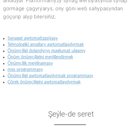
aňladýar. Platformamyzy synag wersiýasynda synap
görmäge çagyrýarys, ony göni web sahypasyndan
göçürip alyp bilersiňiz;
Senagat awtomatizasiýasy
Tehnologiki amallary awtomatlaşdyrmak
Önümçiligi dolandyryş maglumat ulgamy
Önüm önümçiligini meýilleşdirmek
Önümçilik meýilnamasy
mes programmasy
Önümçiligi awtomatlaşdyrmak programmasy
Çörek önümçiligini awtomatlaşdyrmak
Şeýle-de seret