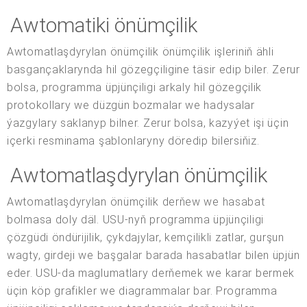
Awtomatiki önümçilik
Awtomatlaşdyrylan önümçilik önümçilik işleriniň ähli
basgançaklarynda hil gözegçiligine täsir edip biler. Zerur
bolsa, programma üpjünçiligi arkaly hil gözegçilik
protokollary we düzgün bozmalar we hadysalar
ýazgylary saklanyp bilner. Zerur bolsa, kazyýet işi üçin
içerki resminama şablonlaryny döredip bilersiňiz.
Awtomatlaşdyrylan önümçilik
Awtomatlaşdyrylan önümçilik derňew we hasabat
bolmasa doly däl. USU-nyň programma üpjünçiligi
çözgüdi öndürijilik, çykdajylar, kemçilikli zatlar, gurşun
wagty, girdeji we başgalar barada hasabatlar bilen üpjün
eder. USU-da maglumatlary derňemek we karar bermek
üçin köp grafikler we diagrammalar bar. Programma