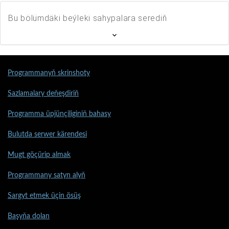
Bu bölümdäki beýleki sahypalara serediň
Programmanyň skrinshoty
Sazlamalary deňeşdiriň
Programma üpjünçiliginiň bahasy
Bulutda serwer kärendesi
Mugt göçürip almak
Programmany satyn alyň
Sargyt etmek üçin ösüş
Başyňa dolan