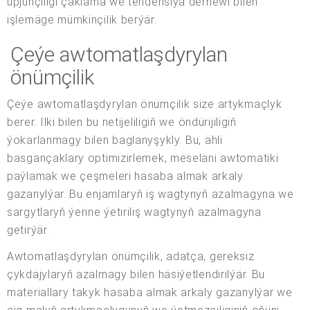
üpjünçiligi çaklama we tendensiýa derňewi bilen
işlemäge mümkinçilik berýär.
Çeýe awtomatlaşdyrylan
önümçilik
Çeýe awtomatlaşdyrylan önümçilik size artykmaçlyk
berer. Ilki bilen bu netijeliligiň we öndürijiligiň
ýokarlanmagy bilen baglanyşykly. Bu, ähli
basgançaklary optimizirlemek, meseläni awtomatiki
paýlamak we çeşmeleri hasaba almak arkaly
gazanylýar. Bu enjamlaryň iş wagtynyň azalmagyna we
sargytlaryň ýerine ýetiriliş wagtynyň azalmagyna
getirýär.
Awtomatlaşdyrylan önümçilik, adatça, gereksiz
çykdajylaryň azalmagy bilen häsiýetlendirilýär. Bu
materiallary takyk hasaba almak arkaly gazanylýar we