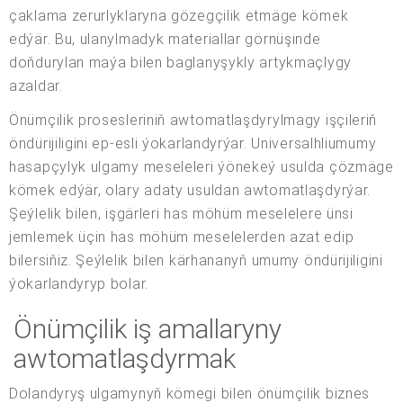
çaklama zerurlyklaryna gözegçilik etmäge kömek
edýär. Bu, ulanylmadyk materiallar görnüşinde
doňdurylan maýa bilen baglanyşykly artykmaçlygy
azaldar.
Önümçilik prosesleriniň awtomatlaşdyrylmagy işçileriň
öndürijiligini ep-esli ýokarlandyrýar. Universalhliumumy
hasapçylyk ulgamy meseleleri ýönekeý usulda çözmäge
kömek edýär, olary adaty usuldan awtomatlaşdyrýar.
Şeýlelik bilen, işgärleri has möhüm meselelere ünsi
jemlemek üçin has möhüm meselelerden azat edip
bilersiňiz. Şeýlelik bilen kärhananyň umumy öndürijiligini
ýokarlandyryp bolar.
Önümçilik iş amallaryny
awtomatlaşdyrmak
Dolandyryş ulgamynyň kömegi bilen önümçilik biznes