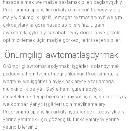
hasaba almak we maliýe saklamak bilen baglanyşykly.
Programma üpjünçiligi arkaly önümleriň bahasyny çig
malyň, önümçilik işiniň, jemagat hyzmatlarynyň we ş.m.
çykdajylaryna görä hasaplap bilersiňiz. Ulgam
awtomatiki çykdajy hasabatlaryny döredip we çäreleri
optimizirlemek üçin maliýe görkezijilerini seljerip biler.
Önümçiligi awtomatlaşdyrmak
Önümçiligi awtomatlaşdyrmak, işgärleri dolandyrmak
pudagyna hem täsir etmegi aňladýar. Programma, iş
wagtyny we işgärleriň aýlyk haklaryny yzarlamaga
mümkinçilik berýär. Şeýle hem, guramaçylyk
meselelerine degip bilersiňiz, mysal üçin, iş smenalaryny
we kompaniýanyň işgärleri üçin meýilnamalary.
Programma üpjünçiligi arkaly, işgärler üçin tabşyryklary
ýerine ýetirmek üçin gözegçilik funksiýalaryny ýerine
ýetirip bilersiňiz.