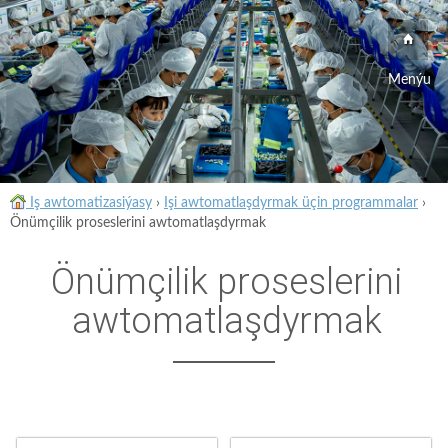
Menýu
Iş awtomatizasiýasy
›
Işi awtomatlaşdyrmak üçin programmalar
›
Önümçilik proseslerini awtomatlaşdyrmak
Önümçilik proseslerini
awtomatlaşdyrmak