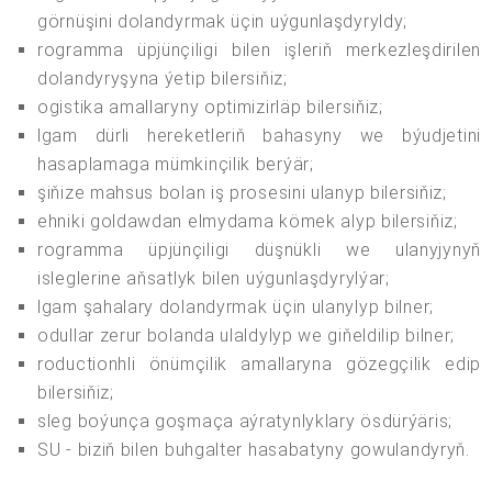
görnüşini dolandyrmak üçin uýgunlaşdyryldy;
rogramma üpjünçiligi bilen işleriň merkezleşdirilen
dolandyryşyna ýetip bilersiňiz;
ogistika amallaryny optimizirläp bilersiňiz;
lgam dürli hereketleriň bahasyny we býudjetini
hasaplamaga mümkinçilik berýär;
şiňize mahsus bolan iş prosesini ulanyp bilersiňiz;
ehniki goldawdan elmydama kömek alyp bilersiňiz;
rogramma üpjünçiligi düşnükli we ulanyjynyň
isleglerine aňsatlyk bilen uýgunlaşdyrylýar;
lgam şahalary dolandyrmak üçin ulanylyp bilner;
odullar zerur bolanda ulaldylyp we giňeldilip bilner;
roductionhli önümçilik amallaryna gözegçilik edip
bilersiňiz;
sleg boýunça goşmaça aýratynlyklary ösdürýäris;
SU - biziň bilen buhgalter hasabatyny gowulandyryň.