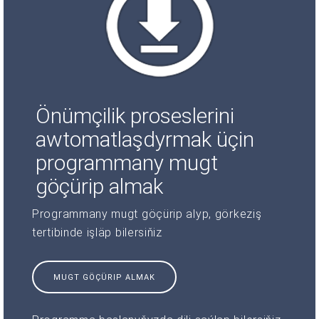
Önümçilik proseslerini
awtomatlaşdyrmak üçin
programmany mugt
göçürip almak
Programmany mugt göçürip alyp, görkeziş
tertibinde işläp bilersiňiz
MUGT GÖÇÜRIP ALMAK