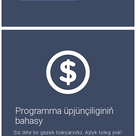
Programma üpjünçiliginiň
bahasy
Siz diňe bir gezek töleýärsiňiz. Aýlyk töleg ýok!