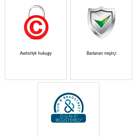
Awtorlyk hukugy
Barlanan neşirçi