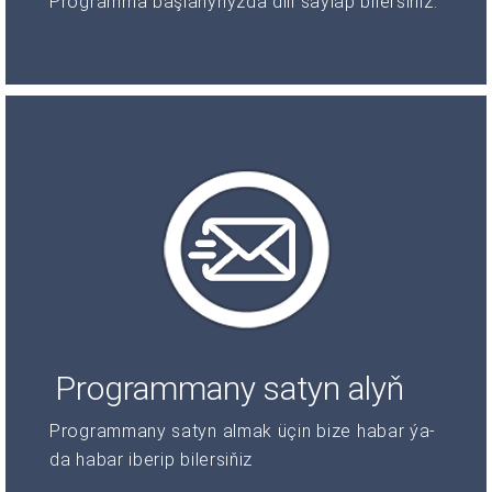
Programma başlanyňyzda dili saýlap bilersiňiz.
Programmany satyn alyň
Programmany satyn almak üçin bize habar ýa-
da habar iberip bilersiňiz