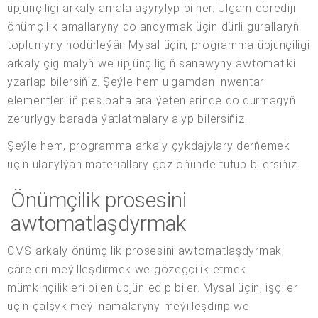
üpjünçiligi arkaly amala aşyrylyp bilner. Ulgam dörediji
önümçilik amallaryny dolandyrmak üçin dürli gurallaryň
toplumyny hödürleýär. Mysal üçin, programma üpjünçiligi
arkaly çig malyň we üpjünçiligiň sanawyny awtomatiki
yzarlap bilersiňiz. Şeýle hem ulgamdan inwentar
elementleri iň pes bahalara ýetenlerinde doldurmagyň
zerurlygy barada ýatlatmalary alyp bilersiňiz.
Şeýle hem, programma arkaly çykdajylary derňemek
üçin ulanylýan materiallary göz öňünde tutup bilersiňiz.
Önümçilik prosesini
awtomatlaşdyrmak
CMS arkaly önümçilik prosesini awtomatlaşdyrmak,
çäreleri meýilleşdirmek we gözegçilik etmek
mümkinçilikleri bilen üpjün edip biler. Mysal üçin, işçiler
üçin çalşyk meýilnamalaryny meýilleşdirip we