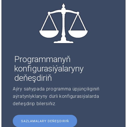
Programmanyň
konfigurasiýalaryny
deňeşdiriň
Aýry sahypada programma üpjünçiliginiň
aýratynlyklaryny dürli konfigurasiýalarda
deňeşdirip bilersiňiz.
SAZLAMALARY DEŇEŞDIRIŇ