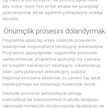
çig malyň artykmaçlygynyň we ýetmezçiliginiň öňüni
alyp bolýar. Şeýle hem tertipli amallar we gözegçiligi
gowulandyrmak arkaly işgärleriň çykdajylaryny azaldyp
bilersiňiz.
Önümçilik prosesini dolandyrmak
Programma üpjünçiligi arkaly önümçilik proseslerini
dolandyrmak maglumatlaryň takyklygyny ýokarlandyrar.
Programma üpjünçiligindäki maglumatlar awtomatiki
usulda jemlenýär, programma üpjünçiligi ony ýygnaýar
we buhgalter hasabatynyň takyklygyny ýokarlandyryp,
adam ýalňyşlyklarynyň ähtimallygyny azaldýar.
Maglumat elmydama elýeterlidir, bu çäreleri has takyk
meýilleşdirmäge we derňemäge mümkinçilik berýär.
Önümçilik prosesiniň awtomatlaşdyrylmagy,
materiallaryň we komponentleriň iň amatly derejesini
saklamaga mümkinçilik berýän inwentar derejelerine we