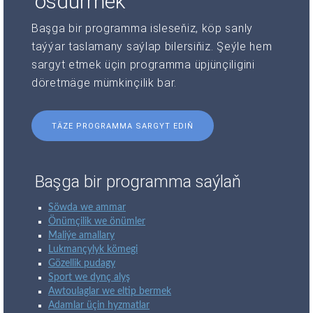
ösdürmek
Başga bir programma isleseňiz, köp sanly
taýýar taslamany saýlap bilersiňiz. Şeýle hem
sargyt etmek üçin programma üpjünçiligini
döretmäge mümkinçilik bar.
TÄZE PROGRAMMA SARGYT EDIŇ
Başga bir programma saýlaň
Söwda we ammar
Önümçilik we önümler
Maliýe amallary
Lukmançylyk kömegi
Gözellik pudagy
Sport we dynç alyş
Awtoulaglar we eltip bermek
Adamlar üçin hyzmatlar