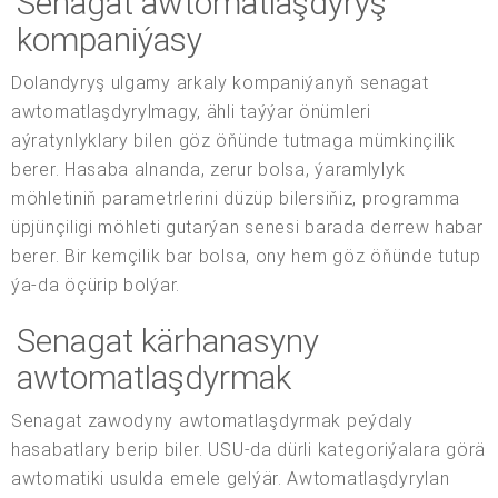
Senagat awtomatlaşdyryş
kompaniýasy
Dolandyryş ulgamy arkaly kompaniýanyň senagat
awtomatlaşdyrylmagy, ähli taýýar önümleri
aýratynlyklary bilen göz öňünde tutmaga mümkinçilik
berer. Hasaba alnanda, zerur bolsa, ýaramlylyk
möhletiniň parametrlerini düzüp bilersiňiz, programma
üpjünçiligi möhleti gutarýan senesi barada derrew habar
berer. Bir kemçilik bar bolsa, ony hem göz öňünde tutup
ýa-da öçürip bolýar.
Senagat kärhanasyny
awtomatlaşdyrmak
Senagat zawodyny awtomatlaşdyrmak peýdaly
hasabatlary berip biler. USU-da dürli kategoriýalara görä
awtomatiki usulda emele gelýär. Awtomatlaşdyrylan