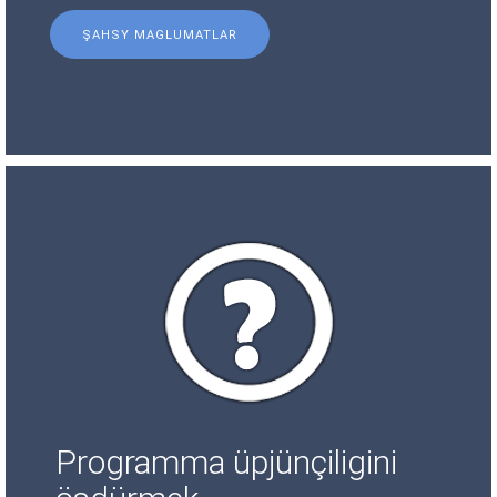
ŞAHSY MAGLUMATLAR
Programma üpjünçiligini