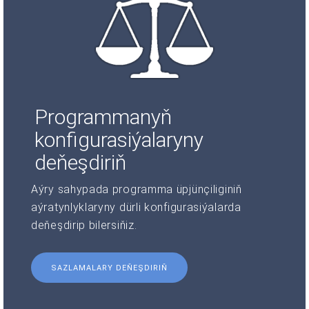
Programmanyň
konfigurasiýalaryny
deňeşdiriň
Aýry sahypada programma üpjünçiliginiň
aýratynlyklaryny dürli konfigurasiýalarda
deňeşdirip bilersiňiz.
SAZLAMALARY DEŇEŞDIRIŇ