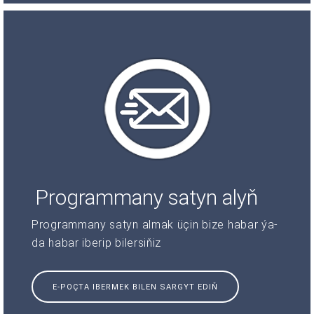
Programmany satyn alyň
Programmany satyn almak üçin bize habar ýa-
da habar iberip bilersiňiz
E-POÇTA IBERMEK BILEN SARGYT EDIŇ