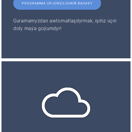
PROGRAMMA ÜPJÜNÇILIGINIŇ BAHASY
Guramamyzdan awtomatlaşdyrmak, işiňiz üçin
doly maýa goýumdyr!