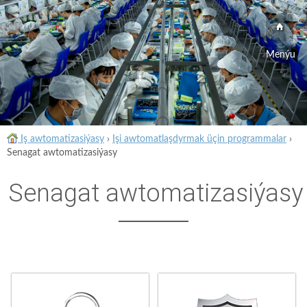
Menýu
Iş awtomatizasiýasy
›
Işi awtomatlaşdyrmak üçin programmalar
›
Senagat awtomatizasiýasy
Senagat awtomatizasiýasy