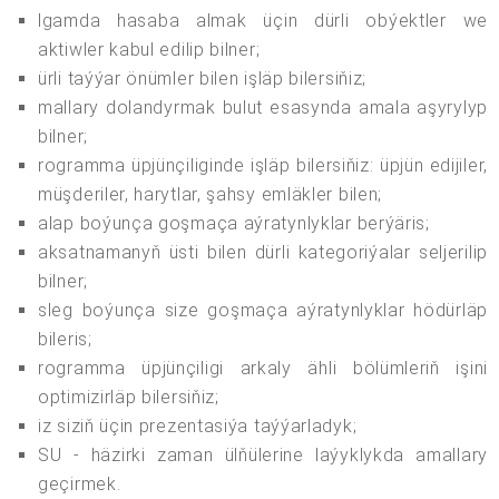
lgamda hasaba almak üçin dürli obýektler we
aktiwler kabul edilip bilner;
ürli taýýar önümler bilen işläp bilersiňiz;
mallary dolandyrmak bulut esasynda amala aşyrylyp
bilner;
rogramma üpjünçiliginde işläp bilersiňiz: üpjün edijiler,
müşderiler, harytlar, şahsy emläkler bilen;
alap boýunça goşmaça aýratynlyklar berýäris;
aksatnamanyň üsti bilen dürli kategoriýalar seljerilip
bilner;
sleg boýunça size goşmaça aýratynlyklar hödürläp
bileris;
rogramma üpjünçiligi arkaly ähli bölümleriň işini
optimizirläp bilersiňiz;
iz siziň üçin prezentasiýa taýýarladyk;
SU - häzirki zaman ülňülerine laýyklykda amallary
geçirmek.