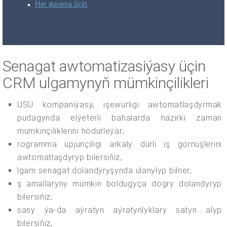
Her gurama üçin
Senagat awtomatizasiýasy üçin
CRM ulgamynyň mümkinçilikleri
USU kompaniýasy, işewürligi awtomatlaşdyrmak
pudagynda elýeterli bahalarda häzirki zaman
mümkinçiliklerini hödürleýär;
rogramma üpjünçiligi arkaly dürli iş görnüşlerini
awtomatlaşdyryp bilersiňiz;
lgam senagat dolandyryşynda ulanylyp bilner;
ş amallaryny mümkin boldugyça dogry dolandyryp
bilersiňiz;
sasy ýa-da aýratyn aýratynlyklary satyn alyp
bilersiňiz;