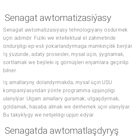
Senagat awtomatizasiýasy
Senagat awtomatizasiýasy tehnologiýany ösdürmek
üçin ädimdir. Fiziki we intellektual el zähmetinde
öndürijiligi ep-esli ýokarlandyrmaga mümkinçilik berýär.
Iş ýüzünde, adaty prosesler, mysal üçin, ýygnamak,
sortlamak we beýleki iş görnüşleri enjamlara geçirilip
bilner.
Iş amallaryny dolandyrmakda, mysal üçin USU
kompaniýasyndan ýörite programma üpjünçiligi
ulanylýar. Ulgam amallary guramak, utgaşdyrmak,
goldamak, hasaba almak we derňemek üçin ulanylýar.
Bu takyklygy we netijeliligi üpjün edýär.
Senagatda awtomatlaşdyryş