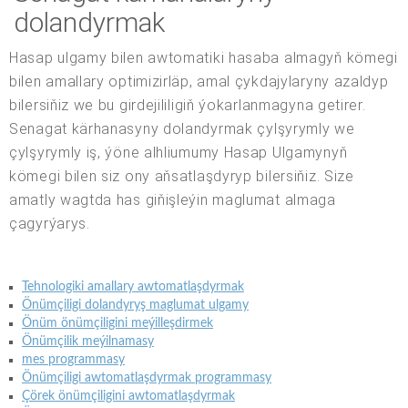
dolandyrmak
Hasap ulgamy bilen awtomatiki hasaba almagyň kömegi
bilen amallary optimizirläp, amal çykdajylaryny azaldyp
bilersiňiz we bu girdejililigiň ýokarlanmagyna getirer.
Senagat kärhanasyny dolandyrmak çylşyrymly we
çylşyrymly iş, ýöne alhliumumy Hasap Ulgamynyň
kömegi bilen siz ony aňsatlaşdyryp bilersiňiz. Size
amatly wagtda has giňişleýin maglumat almaga
çagyrýarys.
Tehnologiki amallary awtomatlaşdyrmak
Önümçiligi dolandyryş maglumat ulgamy
Önüm önümçiligini meýilleşdirmek
Önümçilik meýilnamasy
mes programmasy
Önümçiligi awtomatlaşdyrmak programmasy
Çörek önümçiligini awtomatlaşdyrmak