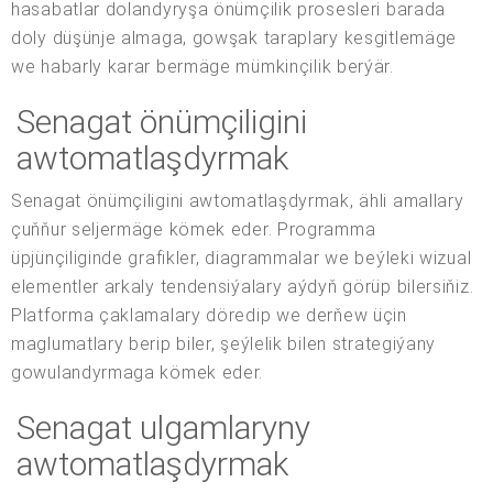
hasabatlar dolandyryşa önümçilik prosesleri barada
doly düşünje almaga, gowşak taraplary kesgitlemäge
we habarly karar bermäge mümkinçilik berýär.
Senagat önümçiligini
awtomatlaşdyrmak
Senagat önümçiligini awtomatlaşdyrmak, ähli amallary
çuňňur seljermäge kömek eder. Programma
üpjünçiliginde grafikler, diagrammalar we beýleki wizual
elementler arkaly tendensiýalary aýdyň görüp bilersiňiz.
Platforma çaklamalary döredip we derňew üçin
maglumatlary berip biler, şeýlelik bilen strategiýany
gowulandyrmaga kömek eder.
Senagat ulgamlaryny
awtomatlaşdyrmak