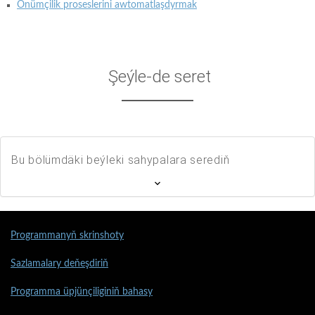
Önümçilik proseslerini awtomatlaşdyrmak
Şeýle-de seret
Bu bölümdäki beýleki sahypalara serediň
Programmanyň skrinshoty
Sazlamalary deňeşdiriň
Programma üpjünçiliginiň bahasy