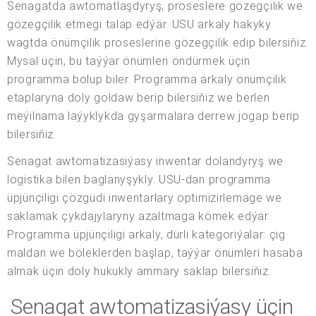
Senagatda awtomatlaşdyryş, proseslere gözegçilik we
gözegçilik etmegi talap edýär. USU arkaly hakyky
wagtda önümçilik proseslerine gözegçilik edip bilersiňiz.
Mysal üçin, bu taýýar önümleri öndürmek üçin
programma bolup biler. Programma arkaly önümçilik
etaplaryna doly goldaw berip bilersiňiz we berlen
meýilnama laýyklykda gyşarmalara derrew jogap berip
bilersiňiz.
Senagat awtomatizasiýasy inwentar dolandyryş we
logistika bilen baglanyşykly. USU-dan programma
üpjünçiligi çözgüdi inwentarlary optimizirlemäge we
saklamak çykdajylaryny azaltmaga kömek edýär.
Programma üpjünçiligi arkaly, dürli kategoriýalar: çig
maldan we böleklerden başlap, taýýar önümleri hasaba
almak üçin doly hukukly ammary saklap bilersiňiz.
Senagat awtomatizasiýasy üçin