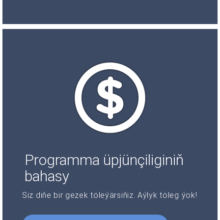
Programma üpjünçiliginiň
bahasy
Siz diňe bir gezek töleýärsiňiz. Aýlyk töleg ýok!