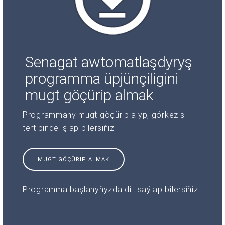
Senagat awtomatlaşdyryş
programma üpjünçiligini
mugt göçürip almak
Programmany mugt göçürip alyp, görkeziş
tertibinde işläp bilersiňiz
MUGT GÖÇÜRIP ALMAK
Programma başlanyňyzda dili saýlap bilersiňiz.