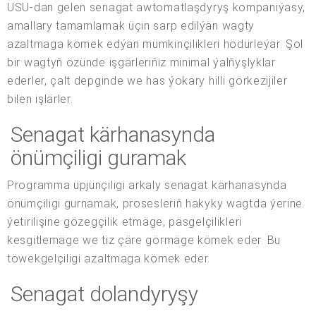
USU-dan gelen senagat awtomatlaşdyryş kompaniýasy,
amallary tamamlamak üçin sarp edilýän wagty
azaltmaga kömek edýän mümkinçilikleri hödürleýär. Şol
bir wagtyň özünde işgärleriňiz minimal ýalňyşlyklar
ederler, çalt depginde we has ýokary hilli görkezijiler
bilen işlärler.
Senagat kärhanasynda
önümçiligi guramak
Programma üpjünçiligi arkaly senagat kärhanasynda
önümçiligi gurnamak, prosesleriň hakyky wagtda ýerine
ýetirilişine gözegçilik etmäge, päsgelçilikleri
kesgitlemäge we tiz çäre görmäge kömek eder. Bu
töwekgelçiligi azaltmaga kömek eder.
Senagat dolandyryşy