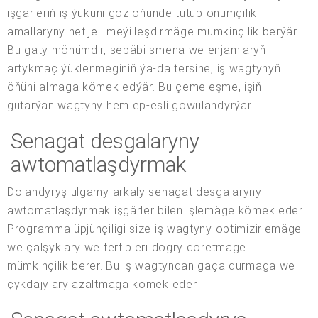
işgärleriň iş ýüküni göz öňünde tutup önümçilik
amallaryny netijeli meýilleşdirmäge mümkinçilik berýär.
Bu gaty möhümdir, sebäbi smena we enjamlaryň
artykmaç ýüklenmeginiň ýa-da tersine, iş wagtynyň
öňüni almaga kömek edýär. Bu çemeleşme, işiň
gutarýan wagtyny hem ep-esli gowulandyrýar.
Senagat desgalaryny
awtomatlaşdyrmak
Dolandyryş ulgamy arkaly senagat desgalaryny
awtomatlaşdyrmak işgärler bilen işlemäge kömek eder.
Programma üpjünçiligi size iş wagtyny optimizirlemäge
we çalşyklary we tertipleri dogry döretmäge
mümkinçilik berer. Bu iş wagtyndan gaça durmaga we
çykdajylary azaltmaga kömek eder.