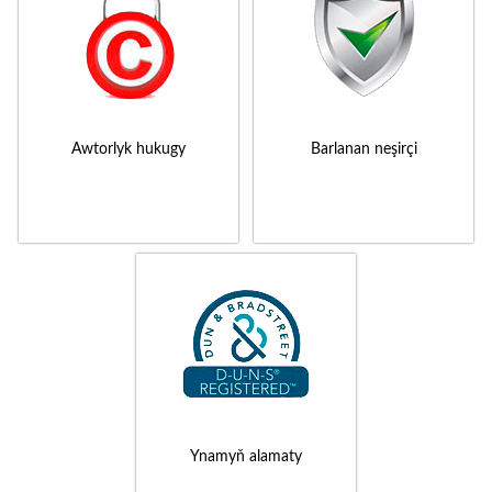
Awtorlyk hukugy
Barlanan neşirçi
Ynamyň alamaty