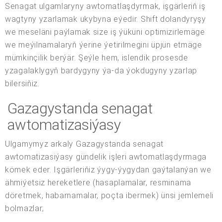
Senagat ulgamlaryny awtomatlaşdyrmak, işgärleriň iş
wagtyny yzarlamak ukybyna eýedir. Shift dolandyryşy
we meseläni paýlamak size iş ýüküni optimizirlemäge
we meýilnamalaryň ýerine ýetirilmegini üpjün etmäge
mümkinçilik berýär. Şeýle hem, islendik prosesde
yzagalaklygyň bardygyny ýa-da ýokdugyny yzarlap
bilersiňiz.
Gazagystanda senagat
awtomatizasiýasy
Ulgamymyz arkaly Gazagystanda senagat
awtomatizasiýasy gündelik işleri awtomatlaşdyrmaga
kömek eder. Işgärleriňiz ýygy-ýygydan gaýtalanýan we
ähmiýetsiz hereketlere (hasaplamalar, resminama
döretmek, habarnamalar, poçta ibermek) ünsi jemlemeli
bolmazlar;