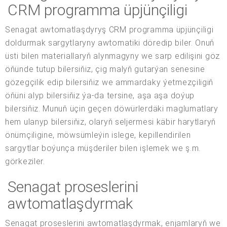
CRM programma üpjünçiligi
Senagat awtomatlaşdyryş CRM programma üpjünçiligi
doldurmak sargytlaryny awtomatiki döredip biler. Onuň
üsti bilen materiallaryň alynmagyny we sarp edilişini göz
öňünde tutup bilersiňiz, çig malyň gutarýan senesine
gözegçilik edip bilersiňiz we ammardaky ýetmezçiligiň
öňüni alyp bilersiňiz ýa-da tersine, aşa aşa doýup
bilersiňiz. Munuň üçin geçen döwürlerdäki maglumatlary
hem ulanyp bilersiňiz, olaryň seljermesi käbir harytlaryň
önümçiligine, möwsümleýin islege, kepillendirilen
sargytlar boýunça müşderiler bilen işlemek we ş.m.
görkeziler.
Senagat proseslerini
awtomatlaşdyrmak
Senagat proseslerini awtomatlaşdyrmak, enjamlaryň we