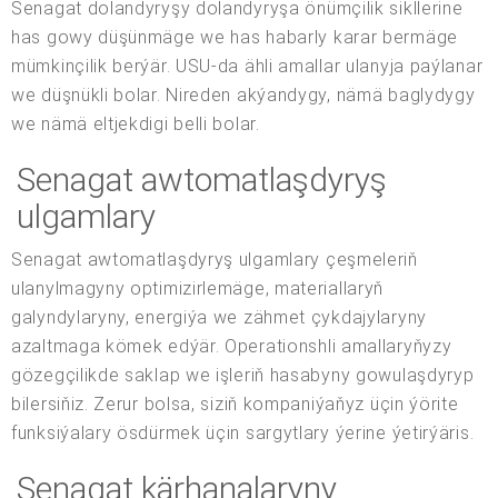
Senagat dolandyryşy dolandyryşa önümçilik sikllerine
has gowy düşünmäge we has habarly karar bermäge
mümkinçilik berýär. USU-da ähli amallar ulanyja paýlanar
we düşnükli bolar. Nireden akýandygy, nämä baglydygy
we nämä eltjekdigi belli bolar.
Senagat awtomatlaşdyryş
ulgamlary
Senagat awtomatlaşdyryş ulgamlary çeşmeleriň
ulanylmagyny optimizirlemäge, materiallaryň
galyndylaryny, energiýa we zähmet çykdajylaryny
azaltmaga kömek edýär. Operationshli amallaryňyzy
gözegçilikde saklap we işleriň hasabyny gowulaşdyryp
bilersiňiz. Zerur bolsa, siziň kompaniýaňyz üçin ýörite
funksiýalary ösdürmek üçin sargytlary ýerine ýetirýäris.
Senagat kärhanalaryny