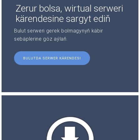
Zerur bolsa, wirtual serweri
kärendesine sargyt ediň
Bulut serweri gerek bolmagynyň käbir
sebäplerine göz aýlaň.
BULUTDA SERWER KÄRENDESI