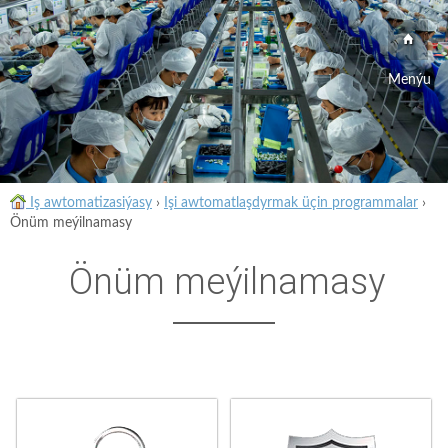
Menýu
Iş awtomatizasiýasy
›
Işi awtomatlaşdyrmak üçin programmalar
›
Önüm meýilnamasy
Önüm meýilnamasy