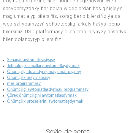
goşmaça mümkinçilikler hödürlemäge taýýar. Web
sahypamyzdaky bar bolan wideolardan has giňişleýin
maglumat alyp bilersiňiz, sorag berip bilersiňiz ýa-da
web sahypamyzyň söhbetdeşligi arkaly haýyş iberip
bilersiňiz. USU platformasy bilen amallaryňyzy aňsatlyk
bilen dolandyryp bilersiňiz.
Senagat awtomatizasiýasy
Tehnologiki amallary awtomatlaşdyrmak
Önümçiligi dolandyryş maglumat ulgamy
Önümçilik meýilnamasy
mes programmasy
Önümçiligi awtomatlaşdyrmak programmasy
Çörek önümçiligini awtomatlaşdyrmak
Önümçilik proseslerini awtomatlaşdyrmak
Şeýle-de seret