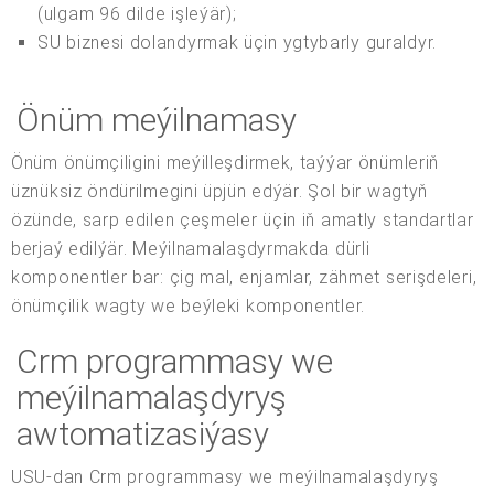
(ulgam 96 dilde işleýär);
SU biznesi dolandyrmak üçin ygtybarly guraldyr.
Önüm meýilnamasy
Önüm önümçiligini meýilleşdirmek, taýýar önümleriň
üznüksiz öndürilmegini üpjün edýär. Şol bir wagtyň
özünde, sarp edilen çeşmeler üçin iň amatly standartlar
berjaý edilýär. Meýilnamalaşdyrmakda dürli
komponentler bar: çig mal, enjamlar, zähmet serişdeleri,
önümçilik wagty we beýleki komponentler.
Crm programmasy we
meýilnamalaşdyryş
awtomatizasiýasy
USU-dan Crm programmasy we meýilnamalaşdyryş