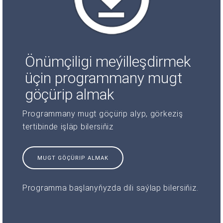
Önümçiligi meýilleşdirmek
üçin programmany mugt
göçürip almak
Programmany mugt göçürip alyp, görkeziş
tertibinde işläp bilersiňiz
MUGT GÖÇÜRIP ALMAK
Programma başlanyňyzda dili saýlap bilersiňiz.