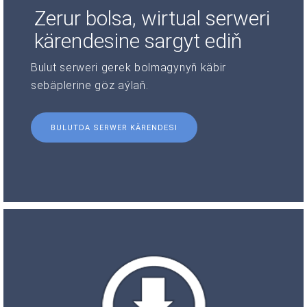
Zerur bolsa, wirtual serweri
kärendesine sargyt ediň
Bulut serweri gerek bolmagynyň käbir
sebäplerine göz aýlaň.
BULUTDA SERWER KÄRENDESI