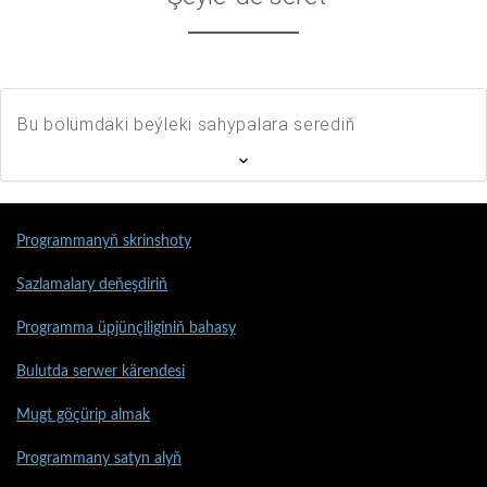
Bu bölümdäki beýleki sahypalara serediň
Programmanyň skrinshoty
Sazlamalary deňeşdiriň
Programma üpjünçiliginiň bahasy
Bulutda serwer kärendesi
Mugt göçürip almak
Programmany satyn alyň