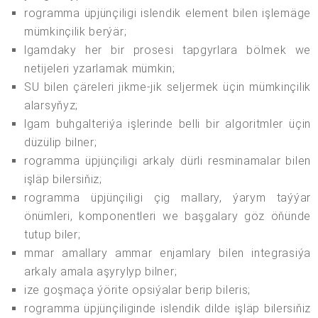
rogramma üpjünçiligi islendik element bilen işlemäge
mümkinçilik berýär;
lgamdaky her bir prosesi tapgyrlara bölmek we
netijeleri yzarlamak mümkin;
SU bilen çäreleri jikme-jik seljermek üçin mümkinçilik
alarsyňyz;
lgam buhgalteriýa işlerinde belli bir algoritmler üçin
düzülip bilner;
rogramma üpjünçiligi arkaly dürli resminamalar bilen
işläp bilersiňiz;
rogramma üpjünçiligi çig mallary, ýarym taýýar
önümleri, komponentleri we başgalary göz öňünde
tutup biler;
mmar amallary ammar enjamlary bilen integrasiýa
arkaly amala aşyrylyp bilner;
ize goşmaça ýörite opsiýalar berip bileris;
rogramma üpjünçiliginde islendik dilde işläp bilersiňiz