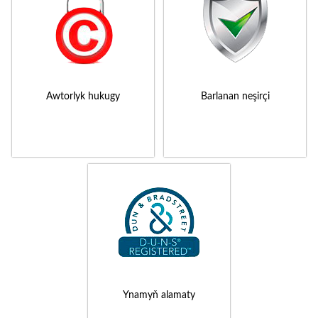
Awtorlyk hukugy
Barlanan neşirçi
Ynamyň alamaty