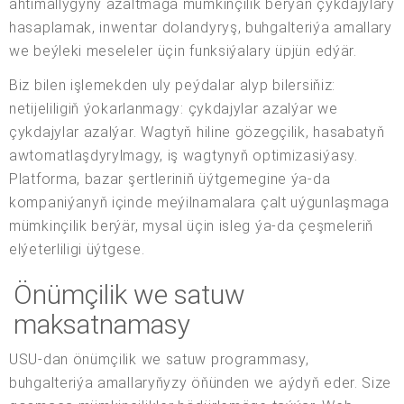
ähtimallygyny azaltmaga mümkinçilik berýän çykdajylary
hasaplamak, inwentar dolandyryş, buhgalteriýa amallary
we beýleki meseleler üçin funksiýalary üpjün edýär.
Biz bilen işlemekden uly peýdalar alyp bilersiňiz:
netijeliligiň ýokarlanmagy: çykdajylar azalýar we
çykdajylar azalýar. Wagtyň hiline gözegçilik, hasabatyň
awtomatlaşdyrylmagy, iş wagtynyň optimizasiýasy.
Platforma, bazar şertleriniň üýtgemegine ýa-da
kompaniýanyň içinde meýilnamalara çalt uýgunlaşmaga
mümkinçilik berýär, mysal üçin isleg ýa-da çeşmeleriň
elýeterliligi üýtgese.
Önümçilik we satuw
maksatnamasy
USU-dan önümçilik we satuw programmasy,
buhgalteriýa amallaryňyzy öňünden we aýdyň eder. Size