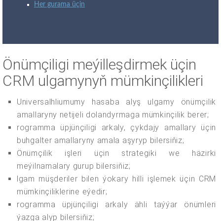
Her gurama üçin
Önümçiligi meýilleşdirmek üçin
CRM ulgamynyň mümkinçilikleri
Universalhliumumy hasaba alyş ulgamy önümçilik
amallaryny netijeli dolandyrmaga mümkinçilik berer;
rogramma üpjünçiligi arkaly, çykdajy amallary üçin
buhgalter amallaryny amala aşyryp bilersiňiz;
Önümçilik işleri üçin strategiki we häzirki
meýilnamalary gurup bilersiňiz;
lgam müşderiler bilen ýokary hilli işlemek üçin CRM
mümkinçiliklerine eýedir;
rogramma üpjünçiligi arkaly ähli taýýar önümleri
ýazga alyp bilersiňiz;