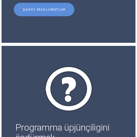
ŞAHSY MAGLUMATLAR
Programma üpjünçiligini