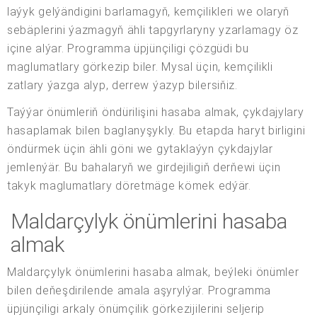
laýyk gelýändigini barlamagyň, kemçilikleri we olaryň
sebäplerini ýazmagyň ähli tapgyrlaryny yzarlamagy öz
içine alýar. Programma üpjünçiligi çözgüdi bu
maglumatlary görkezip biler. Mysal üçin, kemçilikli
zatlary ýazga alyp, derrew ýazyp bilersiňiz.
Taýýar önümleriň öndürilişini hasaba almak, çykdajylary
hasaplamak bilen baglanyşykly. Bu etapda haryt birligini
öndürmek üçin ähli göni we gytaklaýyn çykdajylar
jemlenýär. Bu bahalaryň we girdejiligiň derňewi üçin
takyk maglumatlary döretmäge kömek edýär.
Maldarçylyk önümlerini hasaba
almak
Maldarçylyk önümlerini hasaba almak, beýleki önümler
bilen deňeşdirilende amala aşyrylýar. Programma
üpjünçiligi arkaly önümçilik görkezijilerini seljerip