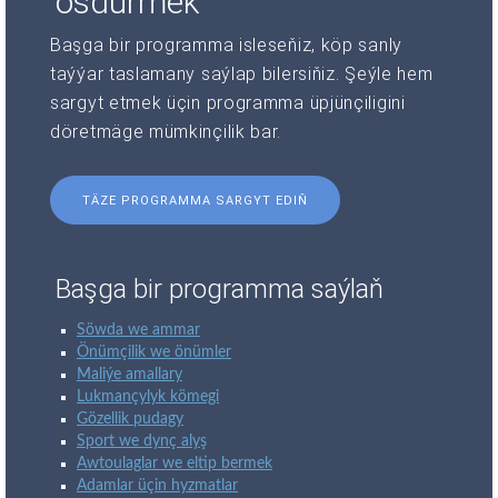
ösdürmek
Başga bir programma isleseňiz, köp sanly
taýýar taslamany saýlap bilersiňiz. Şeýle hem
sargyt etmek üçin programma üpjünçiligini
döretmäge mümkinçilik bar.
TÄZE PROGRAMMA SARGYT EDIŇ
Başga bir programma saýlaň
Söwda we ammar
Önümçilik we önümler
Maliýe amallary
Lukmançylyk kömegi
Gözellik pudagy
Sport we dynç alyş
Awtoulaglar we eltip bermek
Adamlar üçin hyzmatlar