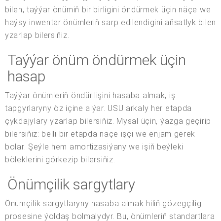
bilen, taýýar önümiň bir birligini öndürmek üçin näçe we
haýsy inwentar önümleriň sarp edilendigini aňsatlyk bilen
yzarlap bilersiňiz.
Taýýar önüm öndürmek üçin
hasap
Taýýar önümleriň öndürilişini hasaba almak, iş
tapgyrlaryny öz içine alýar. USU arkaly her etapda
çykdajylary yzarlap bilersiňiz. Mysal üçin, ýazga geçirip
bilersiňiz: belli bir etapda näçe işçi we enjam gerek
bolar. Şeýle hem amortizasiýany we işiň beýleki
böleklerini görkezip bilersiňiz.
Önümçilik sargytlary
Önümçilik sargytlaryny hasaba almak hiliň gözegçiligi
prosesine ýoldaş bolmalydyr. Bu, önümleriň standartlara