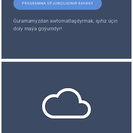
PROGRAMMA ÜPJÜNÇILIGINIŇ BAHASY
Guramamyzdan awtomatlaşdyrmak, işiňiz üçin
doly maýa goýumdyr!