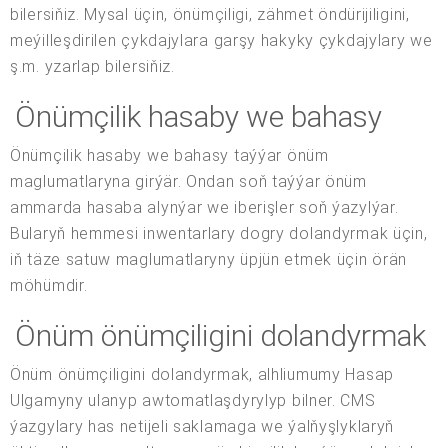
bilersiňiz. Mysal üçin, önümçiligi, zähmet öndürijiligini,
meýilleşdirilen çykdajylara garşy hakyky çykdajylary we
ş.m. yzarlap bilersiňiz.
Önümçilik hasaby we bahasy
Önümçilik hasaby we bahasy taýýar önüm
maglumatlaryna girýär. Ondan soň taýýar önüm
ammarda hasaba alynýar we iberişler soň ýazylýar.
Bularyň hemmesi inwentarlary dogry dolandyrmak üçin,
iň täze satuw maglumatlaryny üpjün etmek üçin örän
möhümdir.
Önüm önümçiligini dolandyrmak
Önüm önümçiligini dolandyrmak, alhliumumy Hasap
Ulgamyny ulanyp awtomatlaşdyrylyp bilner. CMS
ýazgylary has netijeli saklamaga we ýalňyşlyklaryň