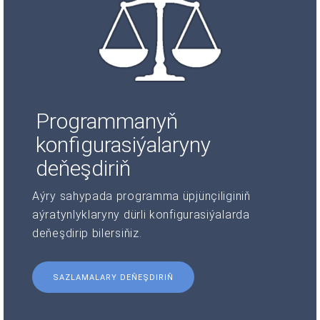
Programmanyň
konfigurasiýalaryny
deňeşdiriň
Aýry sahypada programma üpjünçiliginiň
aýratynlyklaryny dürli konfigurasiýalarda
deňeşdirip bilersiňiz.
SAZLAMALARY DEŇEŞDIRIŇ