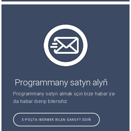
Programmany satyn alyň
Programmany satyn almak üçin bize habar ýa-
da habar iberip bilersiňiz
E-POÇTA IBERMEK BILEN SARGYT EDIŇ