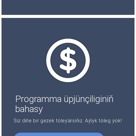
Programma üpjünçiliginiň
bahasy
Siz diňe bir gezek töleýärsiňiz. Aýlyk töleg ýok!