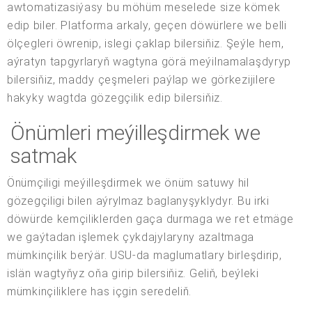
awtomatizasiýasy bu möhüm meselede size kömek
edip biler. Platforma arkaly, geçen döwürlere we belli
ölçegleri öwrenip, islegi çaklap bilersiňiz. Şeýle hem,
aýratyn tapgyrlaryň wagtyna görä meýilnamalaşdyryp
bilersiňiz, maddy çeşmeleri paýlap we görkezijilere
hakyky wagtda gözegçilik edip bilersiňiz.
Önümleri meýilleşdirmek we
satmak
Önümçiligi meýilleşdirmek we önüm satuwy hil
gözegçiligi bilen aýrylmaz baglanyşyklydyr. Bu irki
döwürde kemçiliklerden gaça durmaga we ret etmäge
we gaýtadan işlemek çykdajylaryny azaltmaga
mümkinçilik berýär. USU-da maglumatlary birleşdirip,
islän wagtyňyz oňa girip bilersiňiz. Geliň, beýleki
mümkinçiliklere has içgin seredeliň.