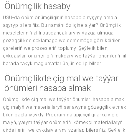
Önümçilik hasaby
USU-da önüm önümçiliginiň hasaba alnyşyny amala
aşyryp bilersiňiz. Bu nämäni öz içine alýar? Önümçilik
meseleleriniň ähli basgançaklaryny ýazga almaga,
gözegçilikde saklamaga we derňemäge gönükdirilen
çäreleriň we prosesleriň toplumy. Şeýlelik bilen,
çykdajylar, önümçiligiň mukdary we taýýar önümleriň hili
barada takyk maglumatlar üpjün edilip bilner.
Önümçilikde çig mal we taýýar
önümleri hasaba almak
Önümçilikde çig mal we taýýar önümleri hasaba almak
çig malyň we materiallaryň sanawyna gözegçilik etmek
bilen baglanyşykly. Programma üpjünçiligi arkaly çig
malyň, ýarym taýýar önümleriň, kömekçi materiallaryň
girdejilerini we çykdajylaryny yzarlap bilersiňiz. Şeýlelik