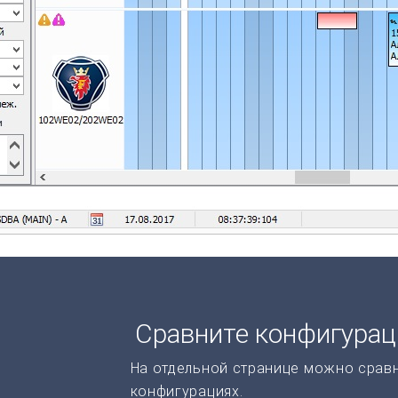
Сравните конфигура
На отдельной странице можно срав
конфигурациях.