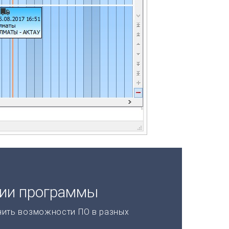
ции программы
нить возможности ПО в разных