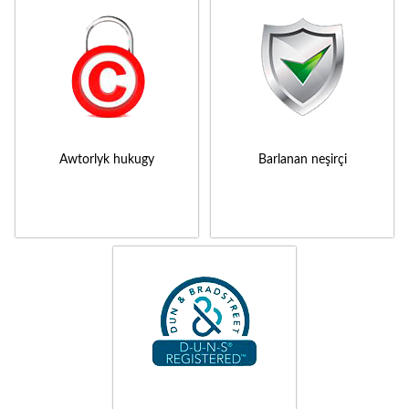
Awtorlyk hukugy
Barlanan neşirçi