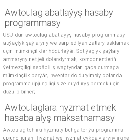
Awtoulag abatlaýyş hasaby
programmasy
USU-dan awtoulag abatlaýyş hasaby programmasy
ätiýaçlyk şaýlaryny we sarp edilýän zatlary saklamak
üçin mümkinçilikler hödürleýär. Sptiýaçlyk şaýlary
ammaryny netijeli dolandyrmak, komponentleriň
ýetmezçiligi sebäpli iş wagtyndan gaça durmaga
mümkinçilik berýär, inwentar doldurylmaly bolanda
programma üpjünçiligi size duýduryş bermek üçin
düzülip bilner;
Awtoulaglara hyzmat etmek
hasaba alyş maksatnamasy
Awtoulag tehniki hyzmaty buhgalteriýa programma
üpjünçiligi ähli hyzmat we hyzmat çykdajylaryny jikme-