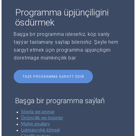
Programma üpjünçiligini
ösdürmek
Başga bir programma isleseňiz, köp sanly
taýýar taslamany saýlap bilersiňiz. Şeýle hem
sargyt etmek üçin programma üpjünçiligini
döretmäge mümkinçilik bar.
TÄZE PROGRAMMA SARGYT EDIŇ
Başga bir programma saýlaň
Söwda we ammar
Önümçilik we önümler
Maliýe amallary
Lukmançylyk kömegi