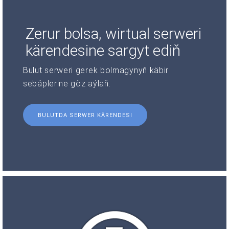
Zerur bolsa, wirtual serweri
kärendesine sargyt ediň
Bulut serweri gerek bolmagynyň käbir
sebäplerine göz aýlaň.
BULUTDA SERWER KÄRENDESI