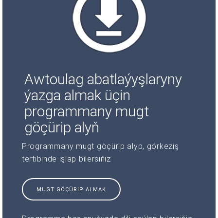
Awtoulag abatlaýyşlaryny
ýazga almak üçin
programmany mugt
göçürip alyň
Programmany mugt göçürip alyp, görkeziş
tertibinde işläp bilersiňiz
MUGT GÖÇÜRIP ALMAK