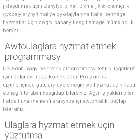
jikleşdirmek üçin ulanylyp bilner. Jikme-jiklik önümçilik
çykdajylarynyň maliýe çykdajylaryna baha bermäge,
hyzmatlar üçin dogry bahany kesgitlemäge mümkinçilik
berýär.
Awtoulaglara hyzmat etmek
programmasy
USU-dan ulagy bejermek programmasy tehniki işgärleriň
işini dolandyrmaga kömek eder. Programma
üpjünçiliginde gutulary eýelemegiň we hyzmat üçin kabul
etmegiň tertibini kesgitläp bilersiňiz. Agyr iş ýükleri bilen,
hatda hünärmenleriň arasynda işi awtomatiki paýlap
bilersiňiz.
Ulaglara hyzmat etmek üçin
ýüztutma