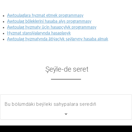
Awtoulaglara hyzmat etmek programmasy
Awtoulag böleklerini hasaba alyş programmasy
Awtoulag hyzmaty üçin hasapçylyk programmasy
Hyzmat stansiýalarynda hasaplaşyk
Awtoulag hyzmatynda ätiýaçlyk şaýlaryny hasaba almak
Şeýle-de seret
Bu bölümdäki beýleki sahypalara serediň