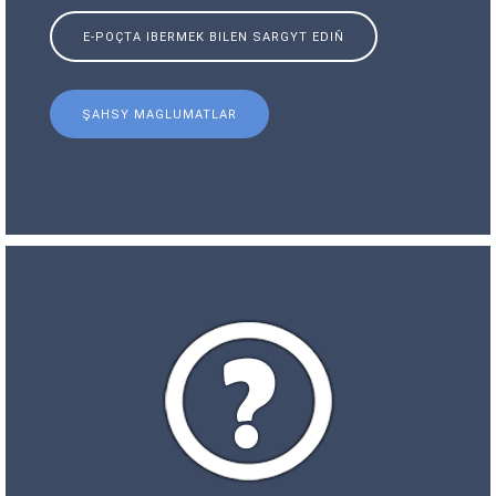
E-POÇTA IBERMEK BILEN SARGYT EDIŇ
ŞAHSY MAGLUMATLAR