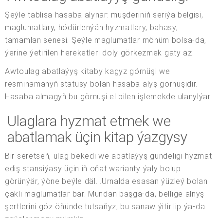
Şeýle tablisa hasaba alynar: müşderiniň seriýa belgisi,
maglumatlary, hödürlenýän hyzmatlary, bahasy,
tamamlan senesi. Şeýle maglumatlar möhüm bolsa-da,
ýerine ýetirilen hereketleri doly görkezmek gaty az.
Awtoulag abatlaýyş kitaby kagyz görnüşi we
resminamanyň statusy bolan hasaba alyş görnüşidir.
Hasaba almagyň bu görnüşi el bilen işlemekde ulanylýar.
Ulaglara hyzmat etmek we
abatlamak üçin kitap ýazgysy
Bir seretseň, ulag bekedi we abatlaýyş gündeligi hyzmat
ediş stansiýasy üçin iň oňat warianty ýaly bolup
görünýär, ýöne beýle däl. .Urnalda esasan ýüzleý bolan
çäkli maglumatlar bar. Mundan başga-da, bellige alnyş
şertlerini göz öňünde tutsaňyz, bu sanaw ýitirilip ýa-da