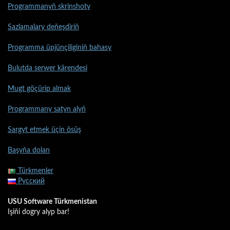
Programmanyň skrinshoty
Sazlamalary deňeşdiriň
Programma üpjünçiliginiň bahasy
Bulutda serwer kärendesi
Mugt göçürip almak
Programmany satyn alyň
Sargyt etmek üçin ösüş
Başyňa dolan
Türkmenler
Русский
USU Software Türkmenistan
Işiňi dogry alyp bar!