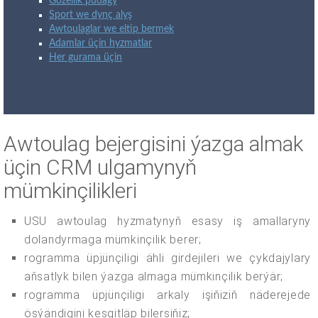
Gözellik pudagy
Sport we dynç alyş
Awtoulaglar we eltip bermek
Adamlar üçin hyzmatlar
Her gurama üçin
Awtoulag bejergisini ýazga almak
üçin CRM ulgamynyň
mümkinçilikleri
USU awtoulag hyzmatynyň esasy iş amallaryny
dolandyrmaga mümkinçilik berer;
rogramma üpjünçiligi ähli girdejileri we çykdajylary
aňsatlyk bilen ýazga almaga mümkinçilik berýär;
rogramma üpjünçiligi arkaly işiňiziň näderejede
ösýändigini kesgitläp bilersiňiz;