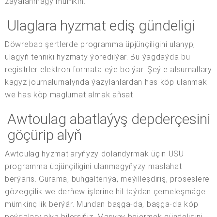
zaýalanmagy mümkin.
Ulaglara hyzmat ediş gündeligi
Döwrebap şertlerde programma üpjünçiligini ulanyp,
ulagyň tehniki hyzmaty ýöredilýär. Bu ýagdaýda bu
registrler elektron formata eýe bolýar. Şeýle alsurnallary
kagyz journalurnalynda ýazylanlardan has köp ulanmak
we has köp maglumat almak aňsat.
Awtoulag abatlaýyş depderçesini
göçürip alyň
Awtoulag hyzmatlaryňyzy dolandyrmak üçin USU
programma üpjünçiligini ulanmagyňyzy maslahat
berýäris. Gurama, buhgalteriýa, meýilleşdiriş, proseslere
gözegçilik we derňew işlerine hil taýdan çemeleşmäge
mümkinçilik berýär. Mundan başga-da, başga-da köp
peýdalary alyp bilersiňiz. Maşyny bejermek gündeligini