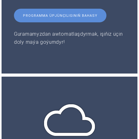
PROGRAMMA ÜPJÜNÇILIGINIŇ BAHASY
Guramamyzdan awtomatlaşdyrmak, işiňiz üçin
doly maýa goýumdyr!