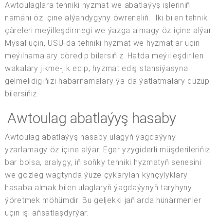
Awtoulaglara tehniki hyzmat we abatlaýyş işleriniň
nämäni öz içine alýandygyny öwreneliň. Ilki bilen tehniki
çäreleri meýilleşdirmegi we ýazga almagy öz içine alýar.
Mysal üçin, USU-da tehniki hyzmat we hyzmatlar üçin
meýilnamalary döredip bilersiňiz. Hatda meýilleşdirilen
wakalary jikme-jik edip, hyzmat ediş stansiýasyna
gelmelidigiňizi habarnamalary ýa-da ýatlatmalary düzüp
bilersiňiz.
Awtoulag abatlaýyş hasaby
Awtoulag abatlaýyş hasaby ulagyň ýagdaýyny
yzarlamagy öz içine alýar. Eger yzygiderli müşderileriňiz
bar bolsa, aralygy, iň soňky tehniki hyzmatyň senesini
we gözleg wagtynda ýüze çykarylan kynçylyklary
hasaba almak bilen ulaglaryň ýagdaýynyň taryhyny
ýöretmek möhümdir. Bu geljekki jaňlarda hünärmenler
üçin işi aňsatlaşdyrýar.