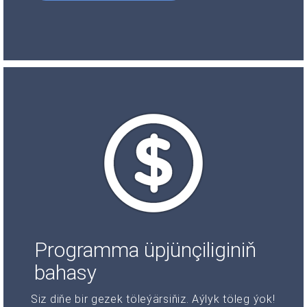
Programma üpjünçiliginiň
bahasy
Siz diňe bir gezek töleýärsiňiz. Aýlyk töleg ýok!