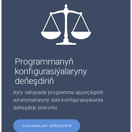
Programmanyň
konfigurasiýalaryny
deňeşdiriň
Aýry sahypada programma üpjünçiliginiň
aýratynlyklaryny dürli konfigurasiýalarda
deňeşdirip bilersiňiz.
SAZLAMALARY DEŇEŞDIRIŇ