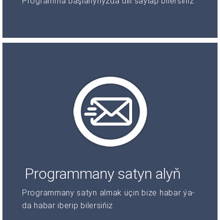
Programma başlanyňyzda dili saýlap bilersiňiz.
Programmany satyn alyň
Programmany satyn almak üçin bize habar ýa-
da habar iberip bilersiňiz