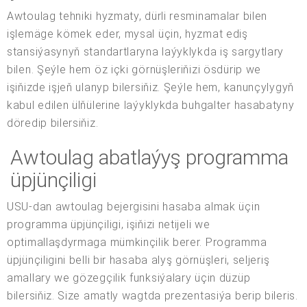
Awtoulag tehniki hyzmaty, dürli resminamalar bilen
işlemäge kömek eder, mysal üçin, hyzmat ediş
stansiýasynyň standartlaryna laýyklykda iş sargytlary
bilen. Şeýle hem öz içki görnüşleriňizi ösdürip we
işiňizde işjeň ulanyp bilersiňiz. Şeýle hem, kanunçylygyň
kabul edilen ülňülerine laýyklykda buhgalter hasabatyny
döredip bilersiňiz.
Awtoulag abatlaýyş programma
üpjünçiligi
USU-dan awtoulag bejergisini hasaba almak üçin
programma üpjünçiligi, işiňizi netijeli we
optimallaşdyrmaga mümkinçilik berer. Programma
üpjünçiligini belli bir hasaba alyş görnüşleri, seljeriş
amallary we gözegçilik funksiýalary üçin düzüp
bilersiňiz. Size amatly wagtda prezentasiýa berip bileris.