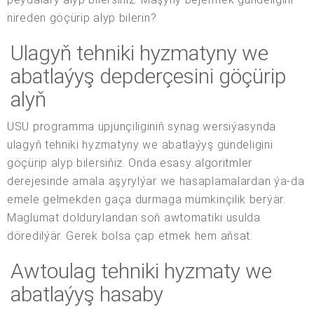
nireden göçürip alyp bilerin?
Ulagyň tehniki hyzmatyny we
abatlaýyş depderçesini göçürip
alyň
USU programma üpjünçiliginiň synag wersiýasynda
ulagyň tehniki hyzmatyny we abatlaýyş gündeligini
göçürip alyp bilersiňiz. Onda esasy algoritmler
derejesinde amala aşyrylýar we hasaplamalardan ýa-da
emele gelmekden gaça durmaga mümkinçilik berýär.
Maglumat doldurylandan soň awtomatiki usulda
döredilýär. Gerek bolsa çap etmek hem aňsat.
Awtoulag tehniki hyzmaty we
abatlaýyş hasaby