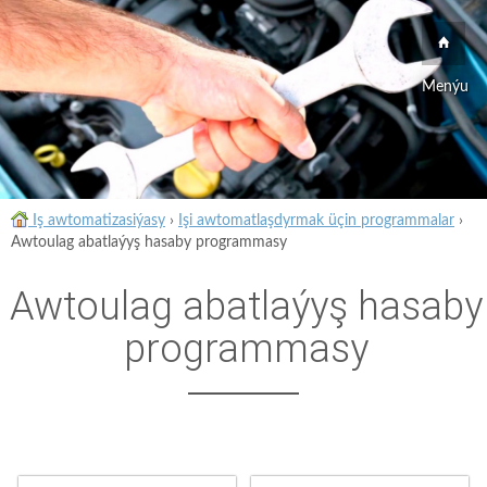
Menýu
Iş awtomatizasiýasy
›
Işi awtomatlaşdyrmak üçin programmalar
›
Awtoulag abatlaýyş hasaby programmasy
Awtoulag abatlaýyş hasaby
programmasy