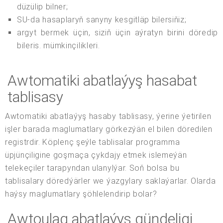
düzülip bilner;
SU-da hasaplaryň sanyny kesgitläp bilersiňiz;
argyt bermek üçin, siziň üçin aýratyn birini döredip
bileris. mümkinçilikleri.
Awtomatiki abatlaýyş hasabat
tablisasy
Awtomatiki abatlaýyş hasaby tablisasy, ýerine ýetirilen
işler barada maglumatlary görkezýän el bilen döredilen
registrdir. Köplenç şeýle tablisalar programma
üpjünçiligine goşmaça çykdajy etmek islemeýän
telekeçiler tarapyndan ulanylýar. Soň bolsa bu
tablisalary döredýärler we ýazgylary saklaýarlar. Olarda
haýsy maglumatlary şöhlelendirip bolar?
Awtoulag abatlaýyş gündeligi