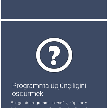
Programma üpjünçiligini
ösdürmek
Başga bir programma isleseňiz, köp sanly