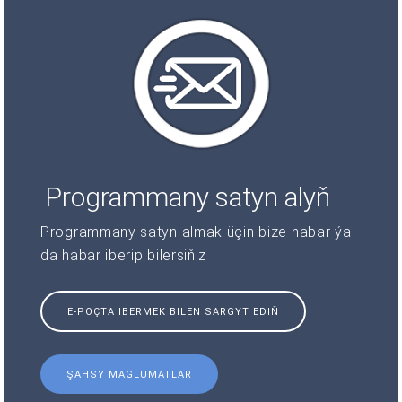
Programmany satyn alyň
Programmany satyn almak üçin bize habar ýa-
da habar iberip bilersiňiz
E-POÇTA IBERMEK BILEN SARGYT EDIŇ
ŞAHSY MAGLUMATLAR