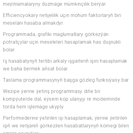
meýilnamalaryny düzmäge mümkinçilik berýär.
Efficiencyokary netijelilik üçin möhüm faktorlaryň biri
meseläni hasaba almakdyr.
Programmada, grafiki maglumatlary görkezýän
potratçylar üçin meseleleri hasaplamak has düşnükli
bolar.
Iş hasabatynyň tertibi arkaly işgärleriň işini hasaplamak
we baha bermek aňsat bolar.
Taslama programmasynyň başga gözleg funksiýasy bar.
Wezipe ýerine ýetiriş programmasy diňe bir
kompýuterde däl, eýsem köp ulanyjy re modeiminde
torda hem işlemäge ukyply.
Performederine ýetirilen işi hasaplamak, ýerine ýetirilen
işiň we netijäniň görkezilen hasabatlarynyň kömegi bilen