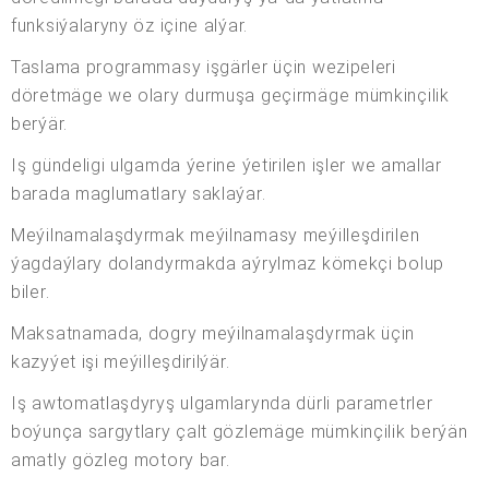
funksiýalaryny öz içine alýar.
Taslama programmasy işgärler üçin wezipeleri
döretmäge we olary durmuşa geçirmäge mümkinçilik
berýär.
Iş gündeligi ulgamda ýerine ýetirilen işler we amallar
barada maglumatlary saklaýar.
Meýilnamalaşdyrmak meýilnamasy meýilleşdirilen
ýagdaýlary dolandyrmakda aýrylmaz kömekçi bolup
biler.
Maksatnamada, dogry meýilnamalaşdyrmak üçin
kazyýet işi meýilleşdirilýär.
Iş awtomatlaşdyryş ulgamlarynda dürli parametrler
boýunça sargytlary çalt gözlemäge mümkinçilik berýän
amatly gözleg motory bar.