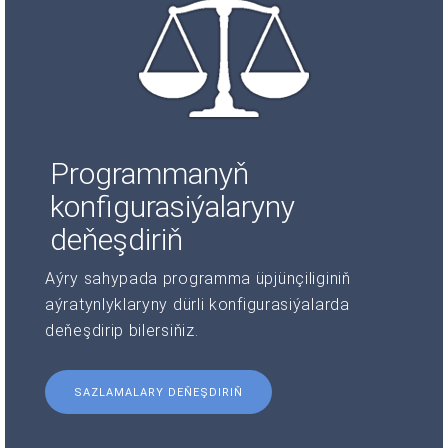
Programmanyň
konfigurasiýalaryny
deňeşdiriň
Aýry sahypada programma üpjünçiliginiň
aýratynlyklaryny dürli konfigurasiýalarda
deňeşdirip bilersiňiz.
SAZLAMALARY DEŇEŞDIRIŇ