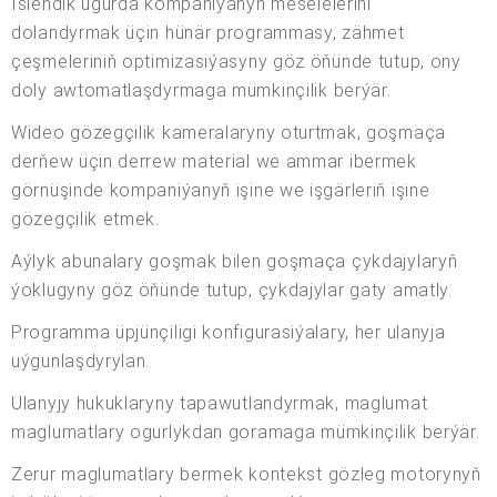
Islendik ugurda kompaniýanyň meselelerini
dolandyrmak üçin hünär programmasy, zähmet
çeşmeleriniň optimizasiýasyny göz öňünde tutup, ony
doly awtomatlaşdyrmaga mümkinçilik berýär.
Wideo gözegçilik kameralaryny oturtmak, goşmaça
derňew üçin derrew material we ammar ibermek
görnüşinde kompaniýanyň işine we işgärleriň işine
gözegçilik etmek.
Aýlyk abunalary goşmak bilen goşmaça çykdajylaryň
ýoklugyny göz öňünde tutup, çykdajylar gaty amatly.
Programma üpjünçiligi konfigurasiýalary, her ulanyja
uýgunlaşdyrylan.
Ulanyjy hukuklaryny tapawutlandyrmak, maglumat
maglumatlary ogurlykdan goramaga mümkinçilik berýär.
Zerur maglumatlary bermek kontekst gözleg motorynyň