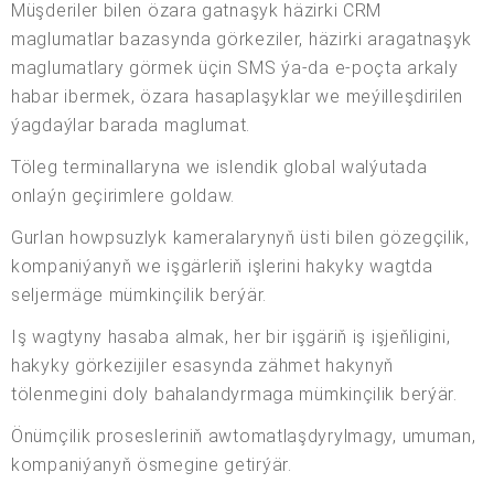
Müşderiler bilen özara gatnaşyk häzirki CRM
maglumatlar bazasynda görkeziler, häzirki aragatnaşyk
maglumatlary görmek üçin SMS ýa-da e-poçta arkaly
habar ibermek, özara hasaplaşyklar we meýilleşdirilen
ýagdaýlar barada maglumat.
Töleg terminallaryna we islendik global walýutada
onlaýn geçirimlere goldaw.
Gurlan howpsuzlyk kameralarynyň üsti bilen gözegçilik,
kompaniýanyň we işgärleriň işlerini hakyky wagtda
seljermäge mümkinçilik berýär.
Iş wagtyny hasaba almak, her bir işgäriň iş işjeňligini,
hakyky görkezijiler esasynda zähmet hakynyň
tölenmegini doly bahalandyrmaga mümkinçilik berýär.
Önümçilik prosesleriniň awtomatlaşdyrylmagy, umuman,
kompaniýanyň ösmegine getirýär.