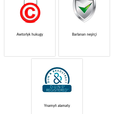
Awtorlyk hukugy
Barlanan neşirçi
Ynamyň alamaty