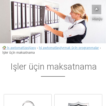
Menýu
Iş awtomatizasiýasy
›
Işi awtomatlaşdyrmak üçin programmalar
›
Işler üçin maksatnama
Işler üçin maksatnama