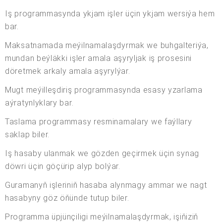
Iş programmasynda ykjam işler üçin ykjam wersiýa hem
bar.
Maksatnamada meýilnamalaşdyrmak we buhgalteriýa,
mundan beýläkki işler amala aşyryljak iş prosesini
döretmek arkaly amala aşyrylýar.
Mugt meýilleşdiriş programmasynda esasy yzarlama
aýratynlyklary bar.
Taslama programmasy resminamalary we faýllary
saklap biler.
Iş hasaby ulanmak we gözden geçirmek üçin synag
döwri üçin göçürip alyp bolýar.
Guramanyň işleriniň hasaba alynmagy ammar we nagt
hasabyny göz öňünde tutup biler.
Programma üpjünçiligi meýilnamalaşdyrmak, işiňiziň