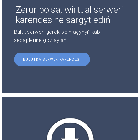
Zerur bolsa, wirtual serweri
kärendesine sargyt ediň
Bulut serweri gerek bolmagynyň käbir
sebäplerine göz aýlaň.
BULUTDA SERWER KÄRENDESI