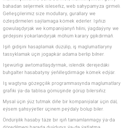
bahadan seljermek isleseňiz, web sahypamyza girmeli.
Geňeşçilerimiz size modullary, gurallary we
özleşdirmeleri saýlamaga kömek ederler. Işiňizi
gowulaşdyrjak we kompaniýanyň hilini, ýagdaýyny we
girdejisini ýokarlandyrjak möhüm karary gijikdirmäň.
Işiň gidişini hasaplamak düzülip, iş maglumatlaryny
tassyklamak üçin jogapkär adama berlip bilner.
Işewürligi awtomatlaşdyrmak, islendik derejedäki
buhgalter hasabatyny ýeňilleşdirmäge kömek edýär.
Iş wagtyna gözegçilik programmasynda maglumatlary
grafiki ýa-da tablisa görnüşinde görüp bilersiňiz.
Mysal üçin ýüz tutmak diňe bir kompaniýalar üçin däl,
eýsem şahsyýetler üçinem peýdaly bolup biler.
Öndürijilik hasaby täze bir işiň tamamlanmagy ýa-da
döredilmegi barada duýduryş ýa-da ýatlatma