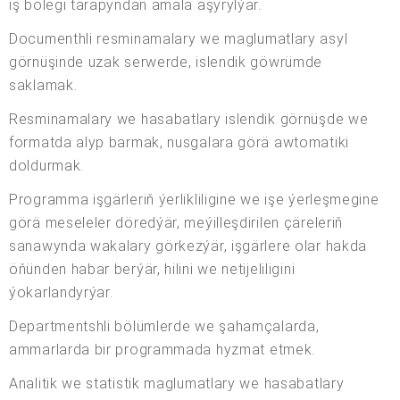
iş bölegi tarapyndan amala aşyrylýar.
Documenthli resminamalary we maglumatlary asyl
görnüşinde uzak serwerde, islendik göwrümde
saklamak.
Resminamalary we hasabatlary islendik görnüşde we
formatda alyp barmak, nusgalara görä awtomatiki
doldurmak.
Programma işgärleriň ýerlikliligine we işe ýerleşmegine
görä meseleler döredýär, meýilleşdirilen çäreleriň
sanawynda wakalary görkezýär, işgärlere olar hakda
öňünden habar berýär, hilini we netijeliligini
ýokarlandyrýar.
Departmentshli bölümlerde we şahamçalarda,
ammarlarda bir programmada hyzmat etmek.
Analitik we statistik maglumatlary we hasabatlary