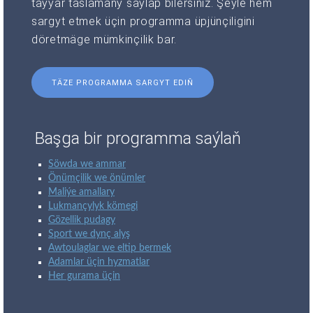
taýýar taslamany saýlap bilersiňiz. Şeýle hem
sargyt etmek üçin programma üpjünçiligini
döretmäge mümkinçilik bar.
TÄZE PROGRAMMA SARGYT EDIŇ
Başga bir programma saýlaň
Söwda we ammar
Önümçilik we önümler
Maliýe amallary
Lukmançylyk kömegi
Gözellik pudagy
Sport we dynç alyş
Awtoulaglar we eltip bermek
Adamlar üçin hyzmatlar
Her gurama üçin