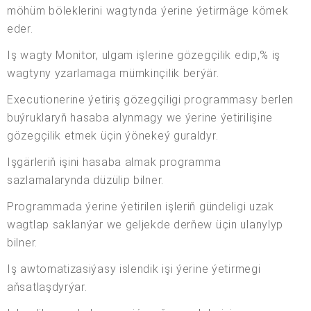
möhüm böleklerini wagtynda ýerine ýetirmäge kömek
eder.
Iş wagty Monitor, ulgam işlerine gözegçilik edip,% iş
wagtyny yzarlamaga mümkinçilik berýär.
Executionerine ýetiriş gözegçiligi programmasy berlen
buýruklaryň hasaba alynmagy we ýerine ýetirilişine
gözegçilik etmek üçin ýönekeý guraldyr.
Işgärleriň işini hasaba almak programma
sazlamalarynda düzülip bilner.
Programmada ýerine ýetirilen işleriň gündeligi uzak
wagtlap saklanýar we geljekde derňew üçin ulanylyp
bilner.
Iş awtomatizasiýasy islendik işi ýerine ýetirmegi
aňsatlaşdyrýar.