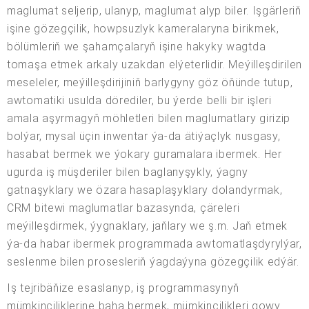
maglumat seljerip, ulanyp, maglumat alyp biler. Işgärleriň
işine gözegçilik, howpsuzlyk kameralaryna birikmek,
bölümleriň we şahamçalaryň işine hakyky wagtda
tomaşa etmek arkaly uzakdan elýeterlidir. Meýilleşdirilen
meseleler, meýilleşdirijiniň barlygyny göz öňünde tutup,
awtomatiki usulda dörediler, bu ýerde belli bir işleri
amala aşyrmagyň möhletleri bilen maglumatlary girizip
bolýar, mysal üçin inwentar ýa-da ätiýaçlyk nusgasy,
hasabat bermek we ýokary guramalara ibermek. Her
ugurda iş müşderiler bilen baglanyşykly, ýagny
gatnaşyklary we özara hasaplaşyklary dolandyrmak,
CRM bitewi maglumatlar bazasynda, çäreleri
meýilleşdirmek, ýygnaklary, jaňlary we ş.m. Jaň etmek
ýa-da habar ibermek programmada awtomatlaşdyrylýar,
seslenme bilen prosesleriň ýagdaýyna gözegçilik edýär.
Iş tejribäňize esaslanyp, iş programmasynyň
mümkinçiliklerine baha bermek, mümkinçilikleri gowy