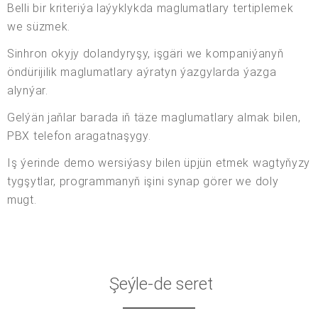
Belli bir kriteriýa laýyklykda maglumatlary tertiplemek
we süzmek.
Sinhron okyjy dolandyryşy, işgäri we kompaniýanyň
öndürijilik maglumatlary aýratyn ýazgylarda ýazga
alynýar.
Gelýän jaňlar barada iň täze maglumatlary almak bilen,
PBX telefon aragatnaşygy.
Iş ýerinde demo wersiýasy bilen üpjün etmek wagtyňyzy
tygşytlar, programmanyň işini synap görer we doly
mugt.
Şeýle-de seret