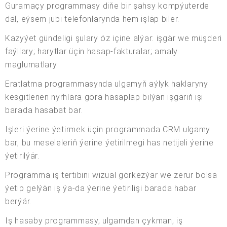
Guramaçy programmasy diňe bir şahsy kompýuterde
däl, eýsem jübi telefonlarynda hem işläp biler.
Kazyýet gündeligi şulary öz içine alýar: işgär we müşderi
faýllary; harytlar üçin hasap-fakturalar; amaly
maglumatlary.
Eratlatma programmasynda ulgamyň aýlyk haklaryny
kesgitlenen nyrhlara görä hasaplap bilýän işgäriň işi
barada hasabat bar.
Işleri ýerine ýetirmek üçin programmada CRM ulgamy
bar, bu meseleleriň ýerine ýetirilmegi has netijeli ýerine
ýetirilýär.
Programma iş tertibini wizual görkezýär we zerur bolsa
ýetip gelýän iş ýa-da ýerine ýetirilişi barada habar
berýär.
Iş hasaby programmasy, ulgamdan çykman, iş