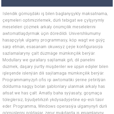
Islendik görnüşdäki iş bilen baglanyşykly maksatnama,
çeşmeleri optimizirlemek, dürli tebigat we çylşyrymly
meseleleri çözmek arkaly önümçilik meselelerini
awtomatlaşdyrmak üçin döredildi. Univershliumumy
hasapçylyk ulgamy programmasy, köp wagt we güýç
sarp etmän, esasanam okuwsyz çeýe konfigurasiýa
sazlamalaryny çalt düzmäge mümkinçilik berýär.
Modullary we gurallary saýlamak giň, dil panelini
düzmek, daşary ýurtly müşderiler we üpjün edijiler bilen
işleşende islenýän dili saýlamaga mümkinçilik berýär.
Programmamyzyň ofis işi awtomatiki ýerine ýetirilýän
doldurma nagşy bolan şablonlary ulanmak arkaly has
aňsat we has çalt. Amatly baha syýasaty, goşmaça
töleglersiz, býudjetiňiziň ykdysadyýetine ep-esli täsir
eder. Programma, Windows operasiýa ulgamynyň dürli
görnüşlerini goldaýar, zerur mukdarda iş enjamlaryny