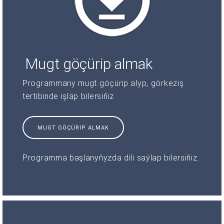
Mugt göçürip almak
Programmany mugt göçürip alyp, görkeziş
tertibinde işläp bilersiňiz
MUGT GÖÇÜRIP ALMAK
Programma başlanyňyzda dili saýlap bilersiňiz.