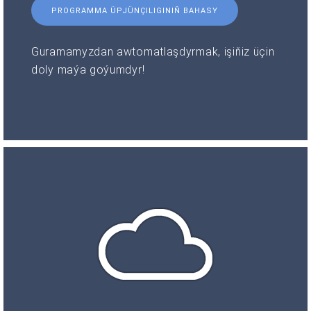
PROGRAMMA ÜPJÜNÇILIGINIŇ BAHASY
Guramamyzdan awtomatlaşdyrmak, işiňiz üçin
doly maýa goýumdyr!