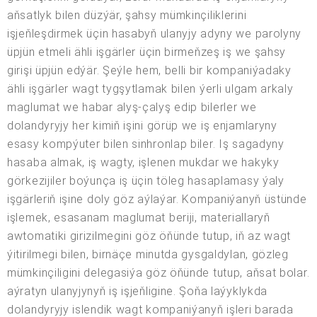
aňsatlyk bilen düzýär, şahsy mümkinçiliklerini
işjeňleşdirmek üçin hasabyň ulanyjy adyny we parolyny
üpjün etmeli ähli işgärler üçin birmeňzeş iş we şahsy
girişi üpjün edýär. Şeýle hem, belli bir kompaniýadaky
ähli işgärler wagt tygşytlamak bilen ýerli ulgam arkaly
maglumat we habar alyş-çalyş edip bilerler we
dolandyryjy her kimiň işini görüp we iş enjamlaryny
esasy kompýuter bilen sinhronlap biler. Iş sagadyny
hasaba almak, iş wagty, işlenen mukdar we hakyky
görkezijiler boýunça iş üçin töleg hasaplamasy ýaly
işgärleriň işine doly göz aýlaýar. Kompaniýanyň üstünde
işlemek, esasanam maglumat beriji, materiallaryň
awtomatiki girizilmegini göz öňünde tutup, iň az wagt
ýitirilmegi bilen, birnäçe minutda gysgaldylan, gözleg
mümkinçiligini delegasiýa göz öňünde tutup, aňsat bolar.
aýratyn ulanyjynyň iş işjeňligine. Şoňa laýyklykda
dolandyryjy islendik wagt kompaniýanyň işleri barada