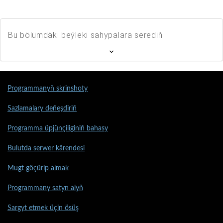
Bu bölümdäki beýleki sahypalara serediň
Programmanyň skrinshoty
Sazlamalary deňeşdiriň
Programma üpjünçiliginiň bahasy
Bulutda serwer kärendesi
Mugt göçürip almak
Programmany satyn alyň
Sargyt etmek üçin ösüş