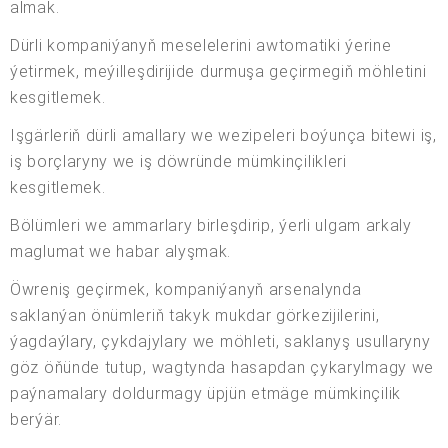
almak.
Dürli kompaniýanyň meselelerini awtomatiki ýerine
ýetirmek, meýilleşdirijide durmuşa geçirmegiň möhletini
kesgitlemek.
Işgärleriň dürli amallary we wezipeleri boýunça bitewi iş,
iş borçlaryny we iş döwründe mümkinçilikleri
kesgitlemek.
Bölümleri we ammarlary birleşdirip, ýerli ulgam arkaly
maglumat we habar alyşmak.
Öwreniş geçirmek, kompaniýanyň arsenalynda
saklanýan önümleriň takyk mukdar görkezijilerini,
ýagdaýlary, çykdajylary we möhleti, saklanyş usullaryny
göz öňünde tutup, wagtynda hasapdan çykarylmagy we
paýnamalary doldurmagy üpjün etmäge mümkinçilik
berýär.