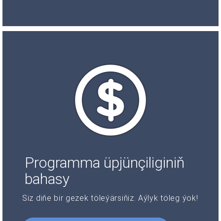
Programma üpjünçiliginiň
bahasy
Siz diňe bir gezek töleýärsiňiz. Aýlyk töleg ýok!