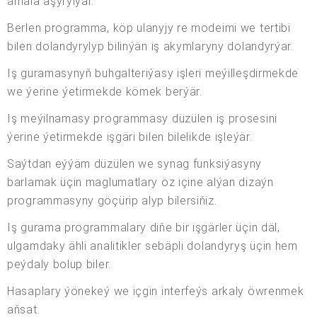
amala aşyrylýar.
Berlen programma, köp ulanyjy re modeimi we tertibi
bilen dolandyrylyp bilinýän iş akymlaryny dolandyrýar.
Iş guramasynyň buhgalteriýasy işleri meýilleşdirmekde
we ýerine ýetirmekde kömek berýär.
Iş meýilnamasy programmasy düzülen iş prosesini
ýerine ýetirmekde işgäri bilen bilelikde işleýär.
Saýtdan eýýäm düzülen we synag funksiýasyny
barlamak üçin maglumatlary öz içine alýan dizaýn
programmasyny göçürip alyp bilersiňiz.
Iş gurama programmalary diňe bir işgärler üçin däl,
ulgamdaky ähli analitikler sebäpli dolandyryş üçin hem
peýdaly bolup biler.
Hasaplary ýönekeý we içgin interfeýs arkaly öwrenmek
aňsat.