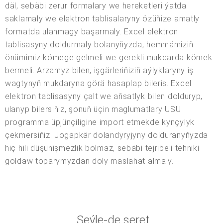
däl, sebäbi zerur formalary we hereketleri ýatda
saklamaly we elektron tablisalaryny özüňize amatly
formatda ulanmagy başarmaly. Excel elektron
tablisasyny doldurmaly bolanyňyzda, hemmämiziň
önümimiz kömege gelmeli we gerekli mukdarda kömek
bermeli. Arzamyz bilen, işgärleriňiziň aýlyklaryny iş
wagtynyň mukdaryna görä hasaplap bileris. Excel
elektron tablisasyny çalt we aňsatlyk bilen dolduryp,
ulanyp bilersiňiz, şonuň üçin maglumatlary USU
programma üpjünçiligine import etmekde kynçylyk
çekmersiňiz. Jogapkär dolandyryjyny dolduranyňyzda
hiç hili düşünişmezlik bolmaz, sebäbi tejribeli tehniki
goldaw toparymyzdan doly maslahat almaly.
Şeýle-de seret