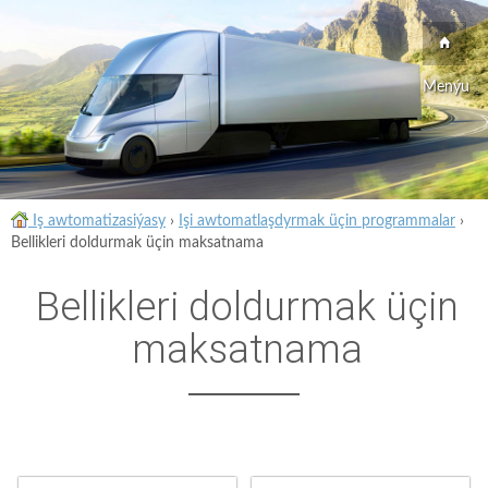
Menýu
Iş awtomatizasiýasy
›
Işi awtomatlaşdyrmak üçin programmalar
›
Bellikleri doldurmak üçin maksatnama
Bellikleri doldurmak üçin
maksatnama