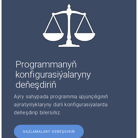
Programmanyň
konfigurasiýalaryny
deňeşdiriň
Aýry sahypada programma üpjünçiliginiň
aýratynlyklaryny dürli konfigurasiýalarda
deňeşdirip bilersiňiz.
SAZLAMALARY DEŇEŞDIRIŇ