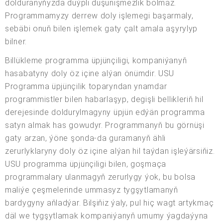
dolduranyňyzda düýpli düşünişmezlik bolmaz.
Programmamyzy derrew doly işlemegi başarmaly,
sebäbi onuň bilen işlemek gaty çalt amala aşyrylyp
bilner.
Billükleme programma üpjünçiligi, kompaniýanyň
hasabatyny doly öz içine alýan önümdir. USU
Programma üpjünçilik toparyndan ynamdar
programmistler bilen habarlaşyp, degişli bellikleriň hil
derejesinde doldurylmagyny üpjün edýän programma
satyn almak has gowudyr. Programmanyň bu görnüşi
gaty arzan, ýöne şonda-da guramanyň ähli
zerurlyklaryny doly öz içine alýan hil taýdan işleýärsiňiz.
USU programma üpjünçiligi bilen, goşmaça
programmalary ulanmagyň zerurlygy ýok, bu bolsa
maliýe çeşmelerinde ummasyz tygşytlamanyň
bardygyny aňladýar. Bilşiňiz ýaly, pul hiç wagt artykmaç
däl we tygşytlamak kompaniýanyň umumy ýagdaýyna