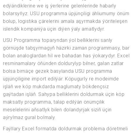
edýändiklerine we iş ýerlerine gelenlerinde habarly
bolarsyňyz. USU programma üpjünçiligi ähliumumy önüm
bolup, logistika çärelerini amala aşyrmakda ýöriteleşen
islendik kompaniýa üçin diýen ýaly amatlydyr.
USU Programma toparyndan ýol belliklerini sanly
görnüşde tabşyrmagyň häzirki zaman programmasy, bar
bolan analoglardan hil we bahadan has ýokarydyr. Excel
resminamalary öňünden doldurylyp bilner, galan zatlar
bolsa birnäçe gezek basylanda USU programma
üpjünçiligine import edilýär. Köpugurly re modeimde
işläň we köp mukdarda maglumaty bökdençsiz
gaýtadan işläň. Sahypa belliklerini doldurmak üçin köp
maksatly programma, talap edilýän önümçilik
meselelerini aňsatlyk bilen dolandyrjak siziň üçin
aýrylmaz gural bolmaly.
Faýllary Excel formatda doldurmak problema döretmeli