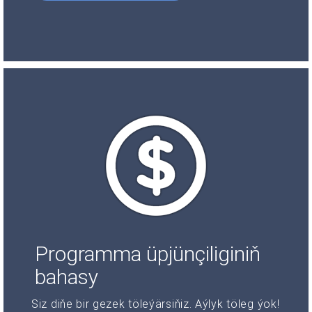
Programma üpjünçiliginiň
bahasy
Siz diňe bir gezek töleýärsiňiz. Aýlyk töleg ýok!