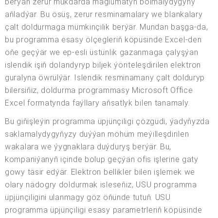
berýän zerur mukdarda maglumatyň bolmalydygyny
aňladýar. Bu ösüş, zerur resminamalary we blankalary
çalt doldurmaga mümkinçilik berýär. Mundan başga-da,
bu programma esasy ölçegleriň köpüsinde Excel-den
öňe geçýär we ep-esli üstünlik gazanmaga çalyşýan
islendik işiň dolandyryp biljek ýöriteleşdirilen elektron
guralyna öwrülýär. Islendik resminamany çalt dolduryp
bilersiňiz, doldurma programmasy Microsoft Office
Excel formatynda faýllary aňsatlyk bilen tanamaly.
Bu giňişleýin programma üpjünçiligi çözgüdi, ýadyňyzda
saklamalydygyňyzy duýýan möhüm meýilleşdirilen
wakalara we ýygnaklara duýduryş berýär. Bu,
kompaniýanyň içinde bolup geçýän ofis işlerine gaty
gowy täsir edýär. Elektron bellikler bilen işlemek we
olary nädogry doldurmak isleseňiz, USU programma
üpjünçiligini ulanmagy göz öňünde tutuň. USU
programma üpjünçiligi esasy parametrleriň köpüsinde