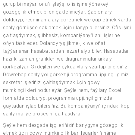
gurup bilmeýär, onuň işleýşi ofis işine ýönekeý
gözegçilik etmek bilen çäklenmeýär. Şablonlary
dolduryp, resminamalary döretmek we çap etmek ýa-da
sanly görnüşde saklamak üçin ulanyp bilersiňiz. Ofis işini
çaltlaşdyrmak, şübhesiz, kompaniýanyň ähli işlerine
oňyn täsir eder. Dolandyryş jikme-jik we oňat
taýýarlanan hasabatlardan lezzet alyp biler. Hasabatlar
häzirki zaman grafikleri we diagrammalar arkaly
görkezilýär. Girdejileri we çykdajylary yzarlap bilersiňiz.
Döwrebap sanly ýol görkeziji programma üpjünçiligimiz,
sekretar işleriňizi çaltlaşdyrmak üçin gowy
mümkinçilikleri hödürleýär. Şeýle hem, faýllary Excel
formatda dolduryp, programma üpjünçiligimizde
gaýtadan işläp bilersiňiz. Bu kompaniýanyň içindäki köp
sanly maliýe prosesini çaltlaşdyrar.
Şeýle hem desgada işçileriňiziň barlygyna gözegçilik
etmek üçin gowy mümkinçilik bar. Işgärleriň näme