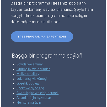
Başga bir programma isleseňiz, köp sanly
taýýar taslamany saýlap bilersiňiz. Şeýle hem
sargyt etmek üçin programma üpjünçiligini
döretmäge mümkinçilik bar.
TÄZE PROGRAMMA SARGYT EDIŇ
Başga bir programma saýlaň
Söwda we ammar
Önümçilik we önümler
Maliýe amallary
Lukmançylyk kömegi
Gözellik pudagy
Sport we dynç alyş
Awtoulaglar we eltip bermek
Adamlar üçin hyzmatlar
Her gurama üçin