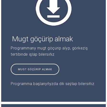
Mugt göçürip almak
Programmany mugt göçürip alyp, görkeziş
tertibinde işläp bilersiňiz
MUGT GÖÇÜRIP ALMAK
Programma başlanyňyzda dili saýlap bilersiňiz.