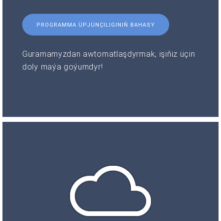
PROGRAMMA ÜPJÜNÇILIGINIŇ BAHASY
Guramamyzdan awtomatlaşdyrmak, işiňiz üçin
doly maýa goýumdyr!