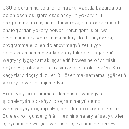
USU programma üpjünçiligi häzirki wagtda bazarda bar
bolan ösen ösüşlere esaslandy. Iň ýokary hilli
programma üpjünçiligini ulanýardyk, bu programma ähli
analoglardan ýokary bolýar. Zerur görnüşleri we
resminamalary we resminamalary dolduranyňyzda,
programma el bilen dolandyrmagyň zerurlygy
bolmazdan hemme zady özbaşdak eder. Işgärleriň
wagtyny tygşytlamak işgärleriň höwesine oňyn täsir
edýär. Highokary hilli guralymyz bilen doldursaňyz, ýük
kagyzlary dogry düzüler. Bu ösen maksatnama işgärleriň
ýokary höwesini üpjün edýär.
Excel ýaly programmalardan has gowudygyna
şübhelenýän bolsaňyz, programmanyň demo
wersiýasyny göçürip alyp, bellikleri dolduryp bilersiňiz.
Bu elektron gündeligiň ähli resminamalary aňsatlyk bilen
işleýändigine we çalt we täsirli işleýändigine derrew