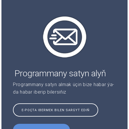
Programmany satyn alyň
Programmany satyn almak üçin bize habar ýa-
da habar iberip bilersiňiz
E-POÇTA IBERMEK BILEN SARGYT EDIŇ