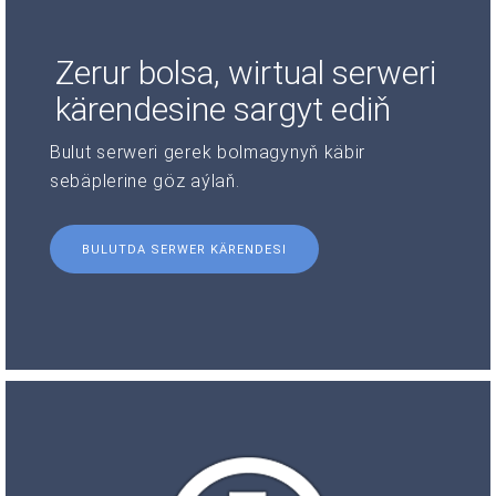
Zerur bolsa, wirtual serweri
kärendesine sargyt ediň
Bulut serweri gerek bolmagynyň käbir
sebäplerine göz aýlaň.
BULUTDA SERWER KÄRENDESI