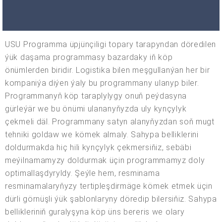
USU Programma üpjünçiligi topary tarapyndan döredilen
ýük daşama programmasy bazardaky iň köp
önümlerden biridir. Logistika bilen meşgullanýan her bir
kompaniýa diýen ýaly bu programmany ulanyp biler.
Programmanyň köp taraplylygy onuň peýdasyna
gürleýär we bu önümi ulananyňyzda uly kynçylyk
çekmeli däl. Programmany satyn alanyňyzdan soň mugt
tehniki goldaw we kömek almaly. Sahypa belliklerini
doldurmakda hiç hili kynçylyk çekmersiňiz, sebäbi
meýilnamamyzy doldurmak üçin programmamyz doly
optimallaşdyryldy. Şeýle hem, resminama
resminamalaryňyzy tertipleşdirmäge kömek etmek üçin
dürli görnüşli ýük şablonlaryny döredip bilersiňiz. Sahypa
bellikleriniň guralyşyna köp üns bereris we olary