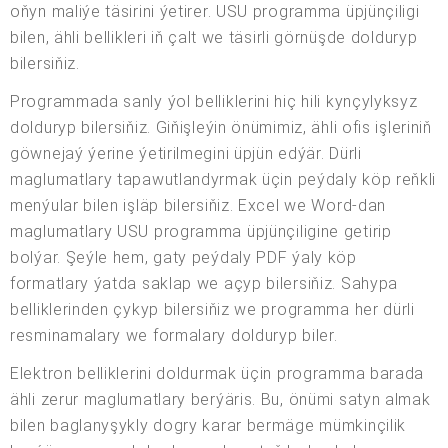
oňyn maliýe täsirini ýetirer. USU programma üpjünçiligi
bilen, ähli bellikleri iň çalt we täsirli görnüşde dolduryp
bilersiňiz.
Programmada sanly ýol belliklerini hiç hili kynçylyksyz
dolduryp bilersiňiz. Giňişleýin önümimiz, ähli ofis işleriniň
göwnejaý ýerine ýetirilmegini üpjün edýär. Dürli
maglumatlary tapawutlandyrmak üçin peýdaly köp reňkli
menýular bilen işläp bilersiňiz. Excel we Word-dan
maglumatlary USU programma üpjünçiligine getirip
bolýar. Şeýle hem, gaty peýdaly PDF ýaly köp
formatlary ýatda saklap we açyp bilersiňiz. Sahypa
belliklerinden çykyp bilersiňiz we programma her dürli
resminamalary we formalary dolduryp biler.
Elektron belliklerini doldurmak üçin programma barada
ähli zerur maglumatlary berýäris. Bu, önümi satyn almak
bilen baglanyşykly dogry karar bermäge mümkinçilik