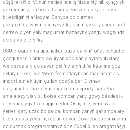
düşünersiňiz. Munuň netijesinde işiňizde hiç hili kynçylyk
çekmersiňiz, bu bolsa bäsdeşleriňizden peýdalanyp
biljekdigiňizi aňladýar. Sahypa doldurmak
programmasyny ulananyňyzda, önüm çykarylandan soň
derrew diýen ýaly maglumat bazasyny ýazgy wagtynda
dolduryp bilersiňiz.
USU programma üpjünçiligi, bazardaky iň oňat buhgalter
çözgütleriniň birine öwürýän köp sanly aýratynlyklary
we peýdalary goldaýar, geliň olaryň diňe käbirine göz
aýlalyň. Excel we Word formatlaryndan maglumatlary
import etmek üçin gurlan opsiýa bar. Diýmek,
maglumatlar bazasyna maglumat importy bada-bat
amala aşyrylar, bu bolsa kompaniýany gowy bäsdeşlik
artykmaçlygy bilen üpjün eder. Ösüşimiz, ýerleşýän
ýerleri gaty uzak bolsa-da, kompaniýanyň şahamçalary
bilen utgaşdyrylan işi üpjün edýär. Döwrebap resminama
doldurmak programmamyz diňe Excel bilen aragatnaşyk