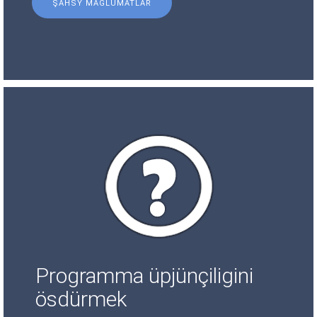
ŞAHSY MAGLUMATLAR
Programma üpjünçiligini
ösdürmek