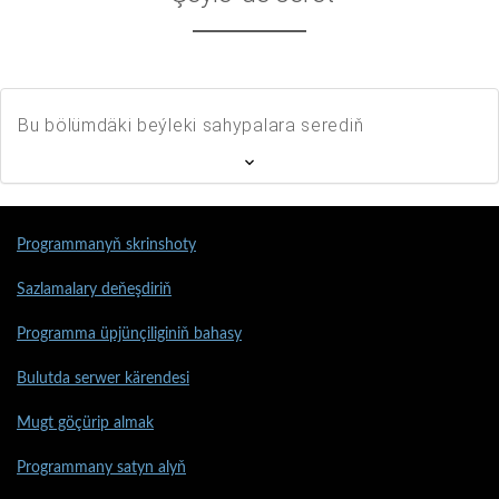
Bu bölümdäki beýleki sahypalara serediň
Programmanyň skrinshoty
Sazlamalary deňeşdiriň
Programma üpjünçiliginiň bahasy
Bulutda serwer kärendesi
Mugt göçürip almak
Programmany satyn alyň