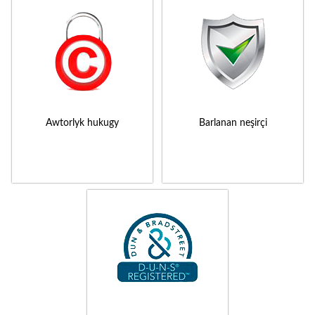
Awtorlyk hukugy
Barlanan neşirçi