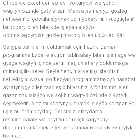
Office we Excel-den ep-esli ýokarydyr we şol bir
wagtyň özünde gaty arzan. Maksatnamamyz, gözleg
netijeleriňizi gowulandyrmak üçin ýokary hilli süzgüçleriň
bir topary bilen bilelikde işleýän ajaýyp
optimallaşdyrylan gözleg motory bilen üpjün edilýär.
Sahypa belliklerini doldurmak üçin häzirki zaman
programma Excel elektron tablisalary bilen işlemäge we
gysga wagtyň içinde zerur maglumatlary doldurmaga
mümkinçilik berer. Şeýle hem, marketing işleriňiziň
netijeliligini wizual görkezýän programmamyzyň hasabat
aýratynlygy bilen täsirleşip bilersiňiz. Möhüm netijeleri
gazanmak isleýän we şol bir wagtyň özünde elýeterli
çeşmeleriň iň az mukdaryny ulanmak isleýän kompaniýa
üçin bu örän peýdaly. Ösüşimiz, elmydama
resminamalary we beýleki görnüşli kagyzlary
doldurmaga kömek eder we kompaniýada uly kynçylyk
bolmaz.