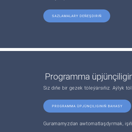
SAZLAMALARY DEŇEŞDIRIŇ
Programma üpjünçiligi
Siz diňe bir gezek töleýärsiňiz. Aýlyk tö
PROGRAMMA ÜPJÜNÇILIGINIŇ BAHASY
Guramamyzdan awtomatlaşdyrmak, işiňi