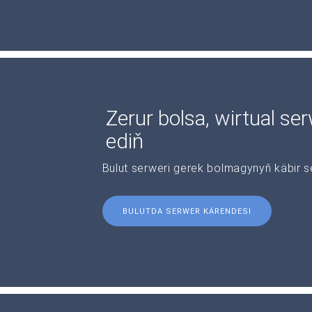
Zerur bolsa, wirtual se
ediň
Bulut serweri gerek bolmagynyň käbir s
BULUTDA SERWER KÄRENDESI