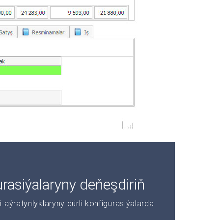
asiýalaryny deňeşdiriň
aýratynlyklaryny dürli konfigurasiýalarda