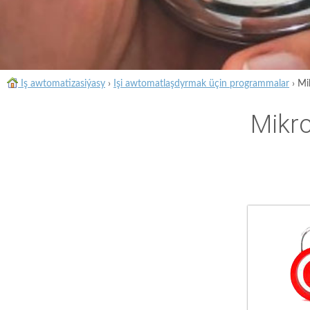
Iş awtomatizasiýasy
›
Işi awtomatlaşdyrmak üçin programmalar
›
Mi
Mikro