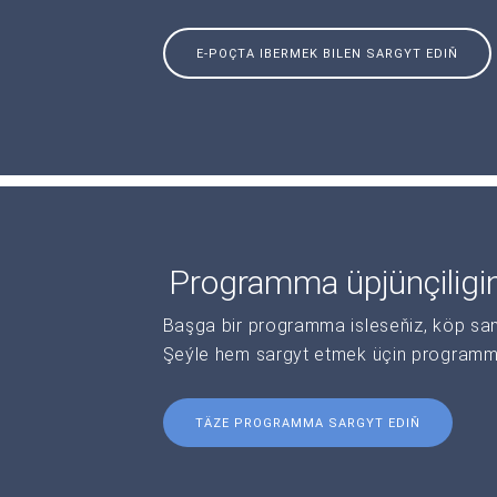
E-POÇTA IBERMEK BILEN SARGYT EDIŇ
Programma üpjünçiligi
Başga bir programma isleseňiz, köp sanl
Şeýle hem sargyt etmek üçin programma 
TÄZE PROGRAMMA SARGYT EDIŇ