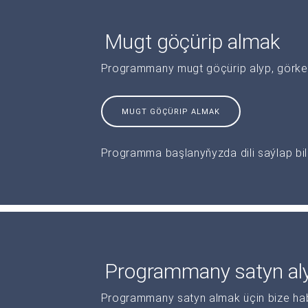
Mugt göçürip almak
Programmany mugt göçürip alyp, görkeziş
MUGT GÖÇÜRIP ALMAK
Programma başlanyňyzda dili saýlap bile
Programmany satyn al
Programmany satyn almak üçin bize haba