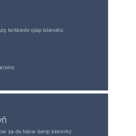
 tertibinde işläp bilersiňiz
rsiňiz.
yň
r ýa-da habar iberip bilersiňiz