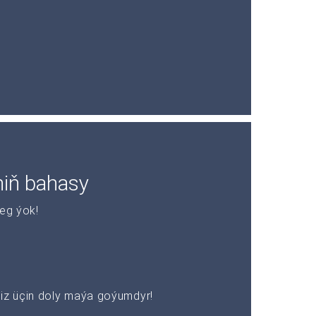
niň bahasy
leg ýok!
z üçin doly maýa goýumdyr!