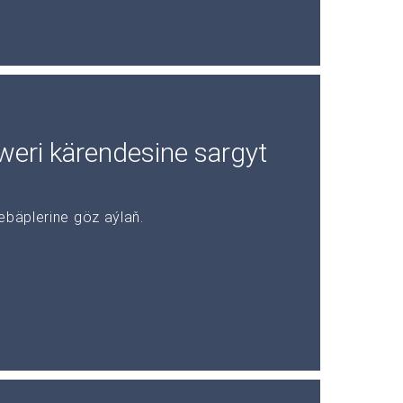
rweri kärendesine sargyt
ebäplerine göz aýlaň.