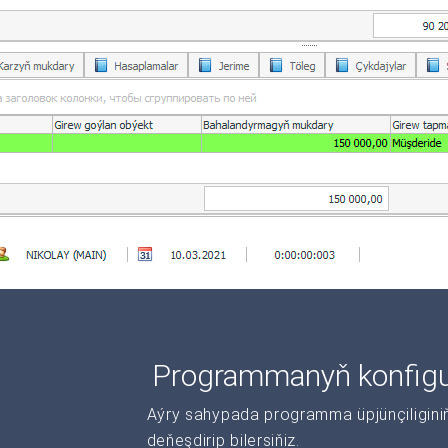
Programmanyň konfigur
Aýry sahypada programma üpjünçiliginiň 
deňeşdirip bilersiňiz.