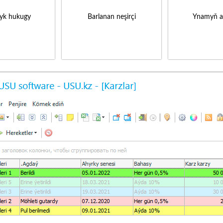
yk hukugy
Barlanan neşirçi
Ynamyň a