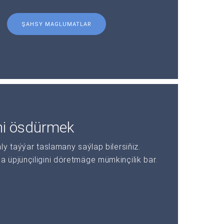
ŞAHSY MAGLUMATLAR
ni ösdürmek
y taýýar taslamany saýlap bilersiňiz.
üpjünçiligini döretmäge mümkinçilik bar.