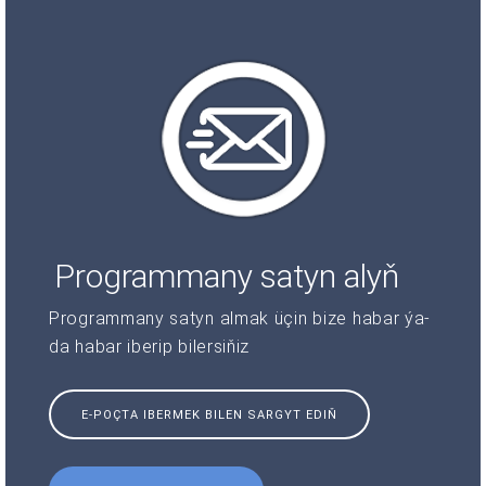
Programmany satyn alyň
Programmany satyn almak üçin bize habar ýa-
da habar iberip bilersiňiz
E-POÇTA IBERMEK BILEN SARGYT EDIŇ