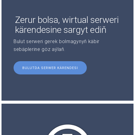
Zerur bolsa, wirtual serweri
kärendesine sargyt ediň
Bulut serweri gerek bolmagynyň käbir
sebäplerine göz aýlaň.
BULUTDA SERWER KÄRENDESI