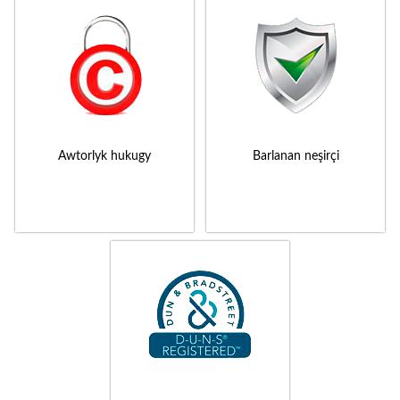
Awtorlyk hukugy
Barlanan neşirçi