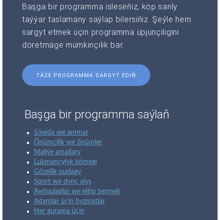
Başga bir programma isleseňiz, köp sanly
taýýar taslamany saýlap bilersiňiz. Şeýle hem
sargyt etmek üçin programma üpjünçiligini
döretmäge mümkinçilik bar.
TÄZE PROGRAMMA SARGYT EDIŇ
Başga bir programma saýlaň
Söwda we ammar
Önümçilik we önümler
Maliýe amallary
Lukmançylyk kömegi
Gözellik pudagy
Sport we dynç alyş
Awtoulaglar we eltip bermek
Adamlar üçin hyzmatlar
Her gurama üçin