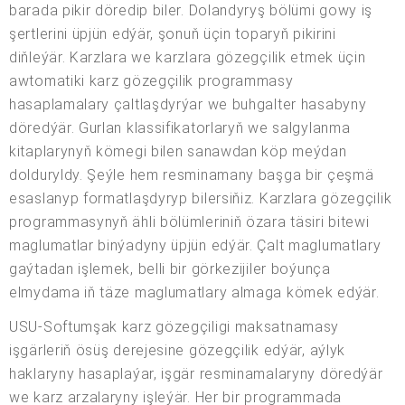
barada pikir döredip biler. Dolandyryş bölümi gowy iş
şertlerini üpjün edýär, şonuň üçin toparyň pikirini
diňleýär. Karzlara we karzlara gözegçilik etmek üçin
awtomatiki karz gözegçilik programmasy
hasaplamalary çaltlaşdyrýar we buhgalter hasabyny
döredýär. Gurlan klassifikatorlaryň we salgylanma
kitaplarynyň kömegi bilen sanawdan köp meýdan
dolduryldy. Şeýle hem resminamany başga bir çeşmä
esaslanyp formatlaşdyryp bilersiňiz. Karzlara gözegçilik
programmasynyň ähli bölümleriniň özara täsiri bitewi
maglumatlar binýadyny üpjün edýär. Çalt maglumatlary
gaýtadan işlemek, belli bir görkezijiler boýunça
elmydama iň täze maglumatlary almaga kömek edýär.
USU-Softumşak karz gözegçiligi maksatnamasy
işgärleriň ösüş derejesine gözegçilik edýär, aýlyk
haklaryny hasaplaýar, işgär resminamalaryny döredýär
we karz arzalaryny işleýär. Her bir programmada