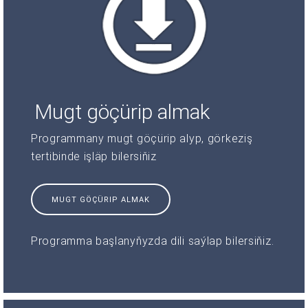
Mugt göçürip almak
Programmany mugt göçürip alyp, görkeziş
tertibinde işläp bilersiňiz
MUGT GÖÇÜRIP ALMAK
Programma başlanyňyzda dili saýlap bilersiňiz.