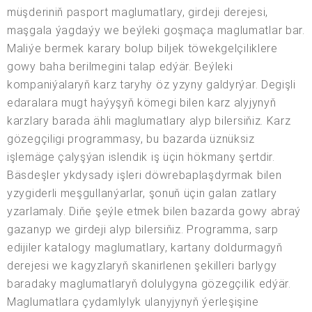
müşderiniň pasport maglumatlary, girdeji derejesi,
maşgala ýagdaýy we beýleki goşmaça maglumatlar bar.
Maliýe bermek karary bolup biljek töwekgelçiliklere
gowy baha berilmegini talap edýär. Beýleki
kompaniýalaryň karz taryhy öz yzyny galdyrýar. Degişli
edaralara mugt haýyşyň kömegi bilen karz alyjynyň
karzlary barada ähli maglumatlary alyp bilersiňiz. Karz
gözegçiligi programmasy, bu bazarda üznüksiz
işlemäge çalyşýan islendik iş üçin hökmany şertdir.
Bäsdeşler ykdysady işleri döwrebaplaşdyrmak bilen
yzygiderli meşgullanýarlar, şonuň üçin galan zatlary
yzarlamaly. Diňe şeýle etmek bilen bazarda gowy abraý
gazanyp we girdeji alyp bilersiňiz. Programma, sarp
edijiler katalogy maglumatlary, kartany doldurmagyň
derejesi we kagyzlaryň skanirlenen şekilleri barlygy
baradaky maglumatlaryň dolulygyna gözegçilik edýär.
Maglumatlara çydamlylyk ulanyjynyň ýerleşişine