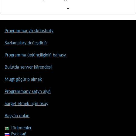
Programmanyň skrinshoty
Sazlamalary deňeşdiriň
Programma üpjünçiliginiň bahasy
Bulutda serwer kärendesi
Mugt göçürip almak
Programmany satyn alyň
Sargyt etmek üçin ösüş
Başyňa dolan
Türkmenler
Русский