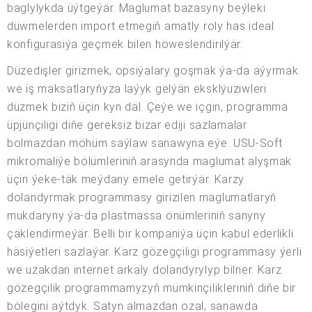
baglylykda üýtgeýär. Maglumat bazasyny beýleki
düwmelerden import etmegiň amatly roly has ideal
konfigurasiýa geçmek bilen höweslendirilýär.
Düzedişler girizmek, opsiýalary goşmak ýa-da aýyrmak
we iş maksatlaryňyza laýyk gelýän eksklýuziwleri
düzmek biziň üçin kyn däl. Çeýe we içgin, programma
üpjünçiligi diňe gereksiz bizar ediji sazlamalar
bolmazdan möhüm saýlaw sanawyna eýe. USU-Soft
mikromaliýe bölümleriniň arasynda maglumat alyşmak
üçin ýeke-täk meýdany emele getirýär. Karzy
dolandyrmak programmasy girizilen maglumatlaryň
mukdaryny ýa-da plastmassa önümleriniň sanyny
çäklendirmeýär. Belli bir kompaniýa üçin kabul ederlikli
häsiýetleri sazlaýar. Karz gözegçiligi programmasy ýerli
we uzakdan internet arkaly dolandyrylyp bilner. Karz
gözegçilik programmamyzyň mümkinçilikleriniň diňe bir
bölegini aýtdyk. Satyn almazdan ozal, sanawda