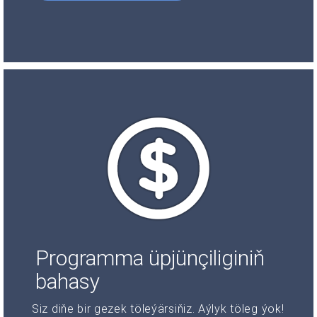
Programma üpjünçiliginiň
bahasy
Siz diňe bir gezek töleýärsiňiz. Aýlyk töleg ýok!