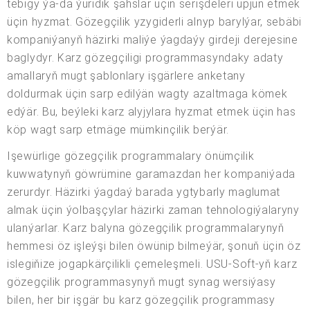
tebigy ýa-da ýuridik şahslar üçin serişdeleri üpjün etmek
üçin hyzmat. Gözegçilik yzygiderli alnyp barylýar, sebäbi
kompaniýanyň häzirki maliýe ýagdaýy girdeji derejesine
baglydyr. Karz gözegçiligi programmasyndaky adaty
amallaryň mugt şablonlary işgärlere anketany
doldurmak üçin sarp edilýän wagty azaltmaga kömek
edýär. Bu, beýleki karz alyjylara hyzmat etmek üçin has
köp wagt sarp etmäge mümkinçilik berýär.
Işewürlige gözegçilik programmalary önümçilik
kuwwatynyň göwrümine garamazdan her kompaniýada
zerurdyr. Häzirki ýagdaý barada ygtybarly maglumat
almak üçin ýolbaşçylar häzirki zaman tehnologiýalaryny
ulanýarlar. Karz balyna gözegçilik programmalarynyň
hemmesi öz işleýşi bilen öwünip bilmeýär, şonuň üçin öz
islegiňize jogapkärçilikli çemeleşmeli. USU-Soft-yň karz
gözegçilik programmasynyň mugt synag wersiýasy
bilen, her bir işgär bu karz gözegçilik programmasy