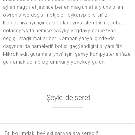
aýlanmagy netijesinde berlen maglumatlary üns bilen
öwrenip we degişli netijeleri çykaryp bilersiňiz.
Kompaniýanyň içindäki dolandyryş işleri täsirli, sebäbi
dolandyryşda hemişe hakyky ýagdaýy görkezýän
degişli maglumatlar bar. Kompaniýanyň içinde-de,
daşynda-da nämeleriň bolup geçýändigini bilýärsiňiz.
Mikrokredit guramalarynyň işini şahsy kompýuterleriňize
gurnamak üçin programmany ýönekeý guruň.
Şeýle-de seret
Bu bölümdäki beýleki sahypalara serediň