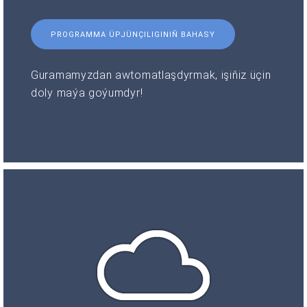
PROGRAMMA ÜPJÜNÇILIGINIŇ BAHASY
Guramamyzdan awtomatlaşdyrmak, işiňiz üçin
doly maýa goýumdyr!