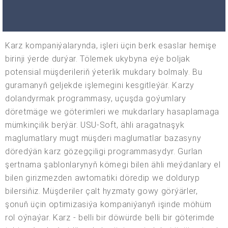
Karz kompaniýalarynda, işleri üçin berk esaslar hemişe
birinji ýerde durýar. Tölemek ukybyna eýe boljak
potensial müşderileriň ýeterlik mukdary bolmaly. Bu
guramanyň geljekde işlemegini kesgitleýär. Karzy
dolandyrmak programmasy, uçuşda goýumlary
döretmäge we göterimleri we mukdarlary hasaplamaga
mümkinçilik berýär. USU-Soft, ähli aragatnaşyk
maglumatlary mugt müşderi maglumatlar bazasyny
döredýän karz gözegçiligi programmasydyr. Gurlan
şertnama şablonlarynyň kömegi bilen ähli meýdanlary el
bilen girizmezden awtomatiki döredip we dolduryp
bilersiňiz. Müşderiler çalt hyzmaty gowy görýärler,
şonuň üçin optimizasiýa kompaniýanyň işinde möhüm
rol oýnaýar. Karz - belli bir döwürde belli bir göterimde