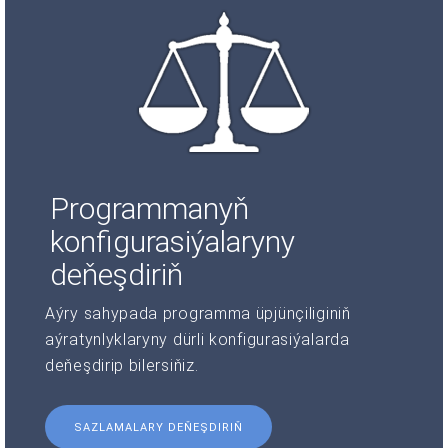
Programmanyň
konfigurasiýalaryny
deňeşdiriň
Aýry sahypada programma üpjünçiliginiň
aýratynlyklaryny dürli konfigurasiýalarda
deňeşdirip bilersiňiz.
SAZLAMALARY DEŇEŞDIRIŇ