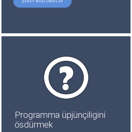
ŞAHSY MAGLUMATLAR
Programma üpjünçiligini
ösdürmek