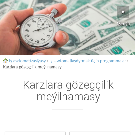
Menýu
Iş awtomatizasiýasy
›
Işi awtomatlaşdyrmak üçin programmalar
›
Karzlara gözegçilik meýilnamasy
Karzlara gözegçilik
meýilnamasy