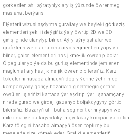
görkezilen ähli aýratynlyklary iş ýüzünde öwrenmegi
maslahat berýäris.
Elýeterli wizuallaşdyrma gurallary we beýleki görkeziş
elementleri şekili isleýşiňiz ýaly öwrüp 2D we 3D
giňişliginde ulanylyp bilner. Aýry-aýry şahalar we
grafikleriň we diagrammalaryň segmentleri ýapylyp
bilner, galan elementleri has jikme-jik öwrenip bolar.
Ölçeg ulanyp ýa-da bu gurluş elementinde jemlenen
maglumatlary has jikme-jik öwrenip bilersiňiz. Karz
töleglerini hasaba almagyň dogry ýerine ýetirilmegi
kompaniýany goňşy bazarlara giňeltmegiň şertine
öwrüler. Işleriňizi kartada ýerleşdirip, ýerli şahamçany
nirede gurap we girdeji gazanyp boljakdygyny görüp
bilersiňiz. Bazaryň ähli baha segmentlerini ýapyň we
mikromaliýe pudagyndaky iň çynlakaý kompaniýa boluň.
Karz tölegini hasaba almagyň ösen toplumy bu
meselede size kömek eder. Grafiki elementleriň