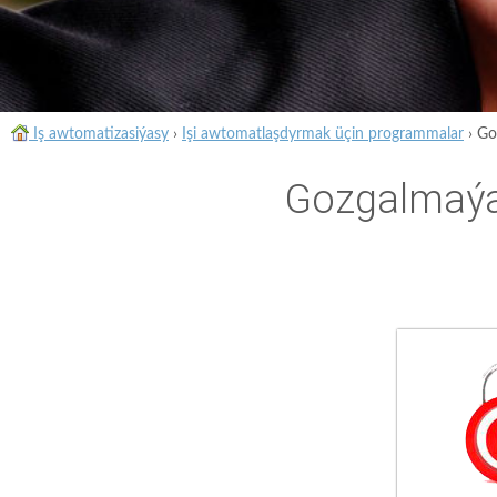
Iş awtomatizasiýasy
›
Işi awtomatlaşdyrmak üçin programmalar
›
Go
Gozgalmaýa