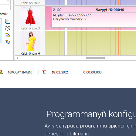
Programmanyň konfigur
Aýry sahypada programma üpjünçiliginiň 
deňeşdirip bilersiňiz.