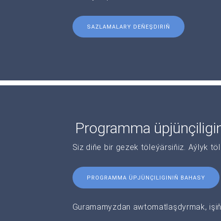
SAZLAMALARY DEŇEŞDIRIŇ
Programma üpjünçiligi
Siz diňe bir gezek töleýärsiňiz. Aýlyk tö
PROGRAMMA ÜPJÜNÇILIGINIŇ BAHASY
Guramamyzdan awtomatlaşdyrmak, işiňi