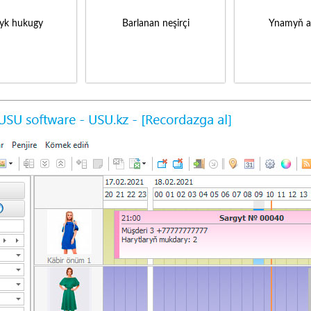
yk hukugy
Barlanan neşirçi
Ynamyň a