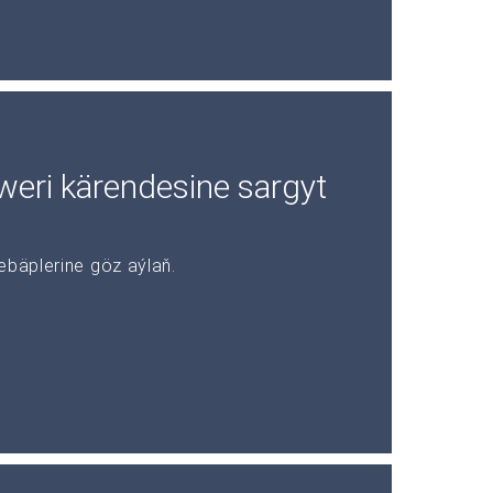
rweri kärendesine sargyt
ebäplerine göz aýlaň.