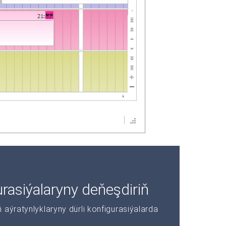
asiýalaryny deňeşdiriň
aýratynlyklaryny dürli konfigurasiýalarda