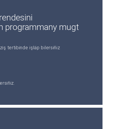
endesini
in programmany mugt
 tertibinde işläp bilersiňiz
rsiňiz.