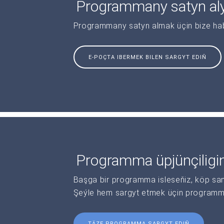
Programmany satyn al
Programmany satyn almak üçin bize haba
E-POÇTA IBERMEK BILEN SARGYT EDIŇ
Programma üpjünçiligi
Başga bir programma isleseňiz, köp sanl
Şeýle hem sargyt etmek üçin programma 
TÄZE PROGRAMMA SARGYT EDIŇ