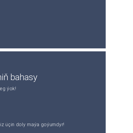
niň bahasy
leg ýok!
z üçin doly maýa goýumdyr!