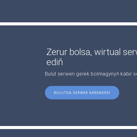
Zerur bolsa, wirtual se
ediň
Bulut serweri gerek bolmagynyň käbir s
BULUTDA SERWER KÄRENDESI