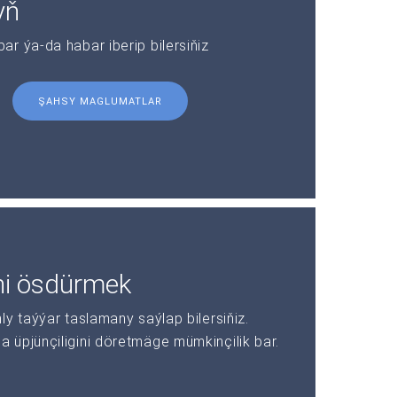
yň
r ýa-da habar iberip bilersiňiz
ŞAHSY MAGLUMATLAR
ni ösdürmek
y taýýar taslamany saýlap bilersiňiz.
üpjünçiligini döretmäge mümkinçilik bar.