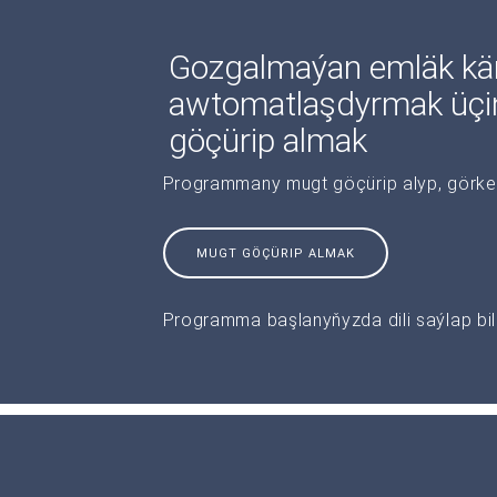
Gozgalmaýan emläk kär
awtomatlaşdyrmak üç
göçürip almak
Programmany mugt göçürip alyp, görkeziş
MUGT GÖÇÜRIP ALMAK
Programma başlanyňyzda dili saýlap bile