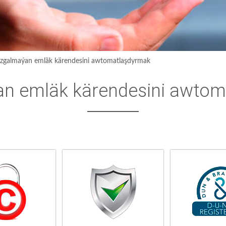
zgalmaýan emläk kärendesini awtomatlaşdyrmak
n emläk kärendesini awtom