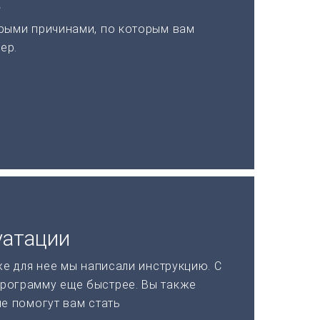
а
рыми причинами, по которым вам
ер.
уатации
же для нее мы написали инструкцию. С
рограмму еще быстрее. Вы также
ые помогут вам стать