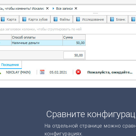
Сравните конфигура
На отдельной странице можно срав
конфигурациях.