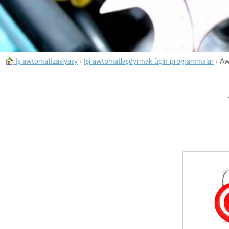
Iş awtomatizasiýasy
›
Işi awtomatlaşdyrmak üçin programmalar
›
Aw