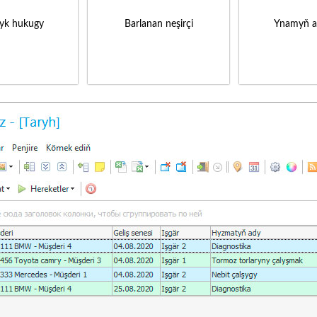
yk hukugy
Barlanan neşirçi
Ynamyň a