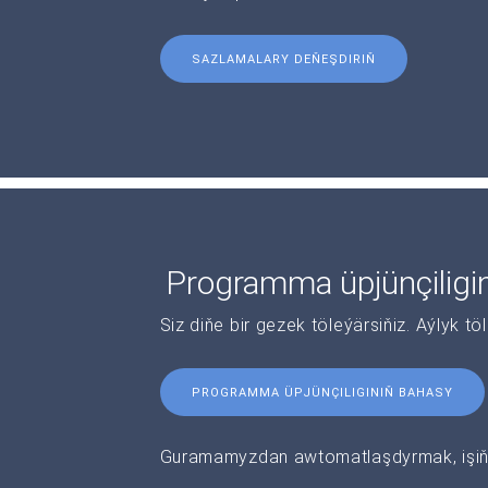
SAZLAMALARY DEŇEŞDIRIŇ
Programma üpjünçiligi
Siz diňe bir gezek töleýärsiňiz. Aýlyk tö
PROGRAMMA ÜPJÜNÇILIGINIŇ BAHASY
Guramamyzdan awtomatlaşdyrmak, işiňi