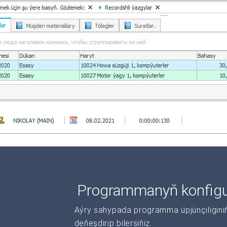
Programmanyň konfigur
Aýry sahypada programma üpjünçiliginiň 
deňeşdirip bilersiňiz.