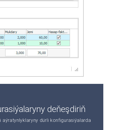
asiýalaryny deňeşdiriň
aýratynlyklaryny dürli konfigurasiýalarda