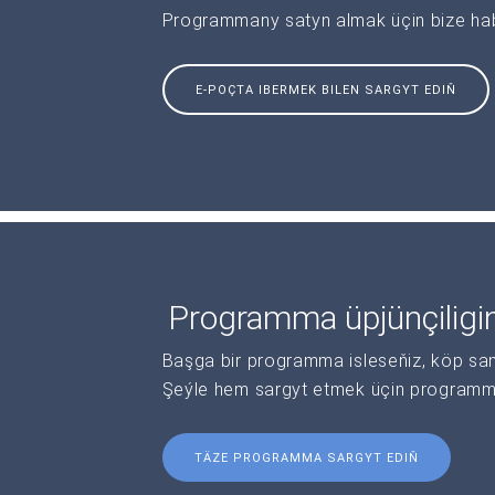
Programmany satyn almak üçin bize haba
E-POÇTA IBERMEK BILEN SARGYT EDIŇ
Programma üpjünçiligi
Başga bir programma isleseňiz, köp sanl
Şeýle hem sargyt etmek üçin programma 
TÄZE PROGRAMMA SARGYT EDIŇ