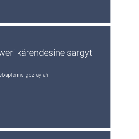
rweri kärendesine sargyt
ebäplerine göz aýlaň.