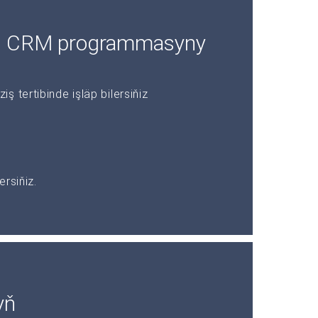
in CRM programmasyny
 tertibinde işläp bilersiňiz
rsiňiz.
yň