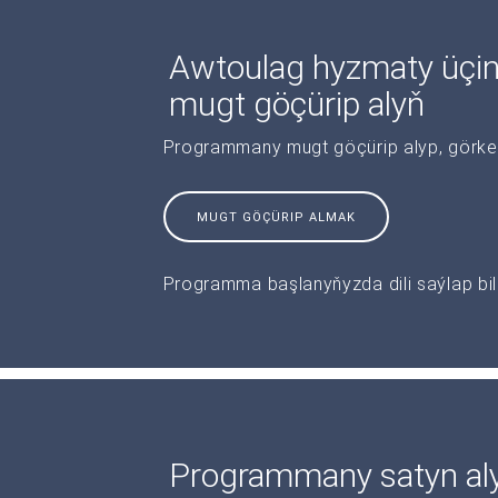
Awtoulag hyzmaty üç
mugt göçürip alyň
Programmany mugt göçürip alyp, görkeziş
MUGT GÖÇÜRIP ALMAK
Programma başlanyňyzda dili saýlap bile
Programmany satyn al