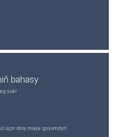
niň bahasy
leg ýok!
z üçin doly maýa goýumdyr!