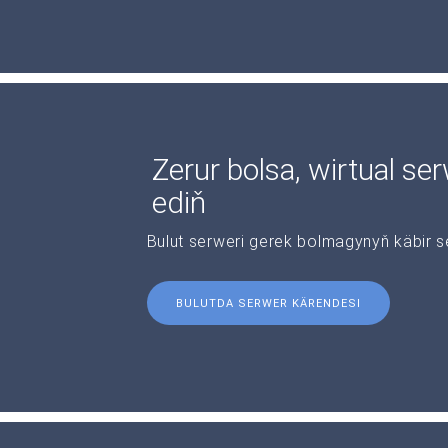
Zerur bolsa, wirtual se
ediň
Bulut serweri gerek bolmagynyň käbir s
BULUTDA SERWER KÄRENDESI