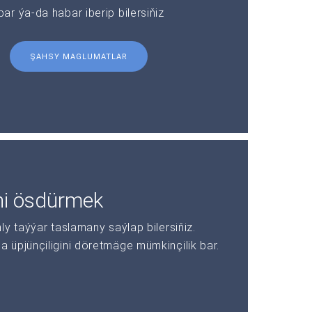
r ýa-da habar iberip bilersiňiz
ŞAHSY MAGLUMATLAR
ni ösdürmek
y taýýar taslamany saýlap bilersiňiz.
üpjünçiligini döretmäge mümkinçilik bar.