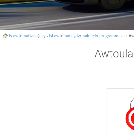
Iş awtomatizasiýasy
›
Işi awtomatlaşdyrmak üçin programmalar
›
Aw
Awtoula