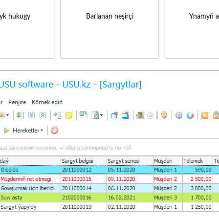
yk hukugy
Barlanan neşirçi
Ynamyň a