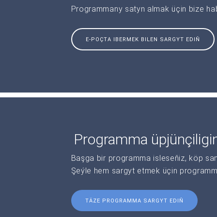
Programmany satyn almak üçin bize haba
E-POÇTA IBERMEK BILEN SARGYT EDIŇ
Programma üpjünçiligi
Başga bir programma isleseňiz, köp sanl
Şeýle hem sargyt etmek üçin programma 
TÄZE PROGRAMMA SARGYT EDIŇ