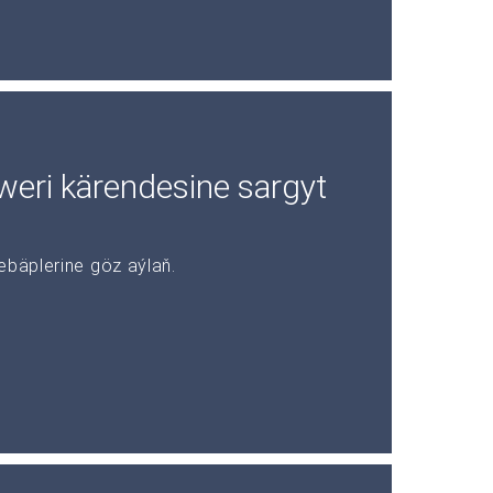
rweri kärendesine sargyt
ebäplerine göz aýlaň.