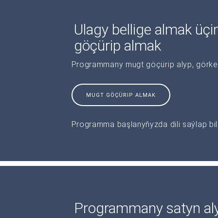
Ulagy bellige almak ü
göçürip almak
Programmany mugt göçürip alyp, görkeziş
MUGT GÖÇÜRIP ALMAK
Programma başlanyňyzda dili saýlap bile
Programmany satyn al