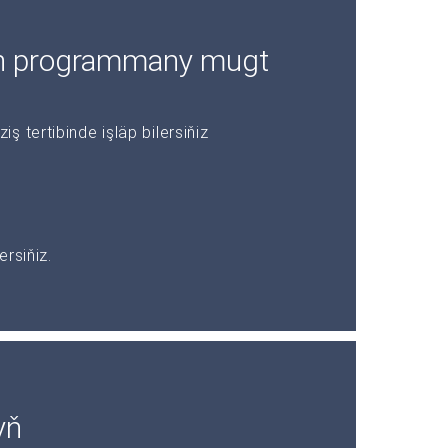
çin programmany mugt
 tertibinde işläp bilersiňiz
rsiňiz.
yň