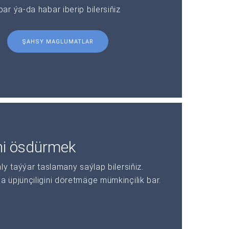
r ýa-da habar iberip bilersiňiz
ŞAHSY MAGLUMATLAR
ni ösdürmek
y taýýar taslamany saýlap bilersiňiz.
üpjünçiligini döretmäge mümkinçilik bar.