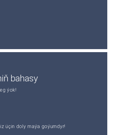
niň bahasy
leg ýok!
z üçin doly maýa goýumdyr!