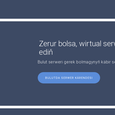
Zerur bolsa, wirtual se
ediň
Bulut serweri gerek bolmagynyň käbir s
BULUTDA SERWER KÄRENDESI