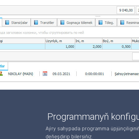
Programmanyň konfigur
Aýry sahypada programma üpjünçiliginiň 
deňeşdirip bilersiňiz.