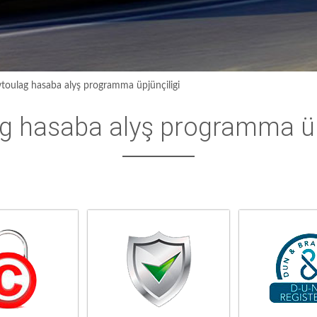
toulag hasaba alyş programma üpjünçiligi
g hasaba alyş programma üp