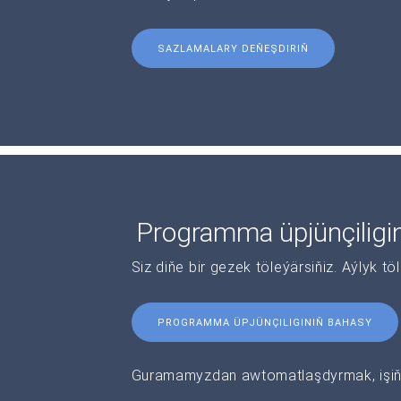
SAZLAMALARY DEŇEŞDIRIŇ
Programma üpjünçiligi
Siz diňe bir gezek töleýärsiňiz. Aýlyk tö
PROGRAMMA ÜPJÜNÇILIGINIŇ BAHASY
Guramamyzdan awtomatlaşdyrmak, işiňi