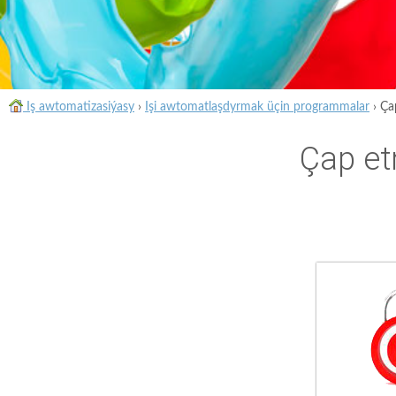
Iş awtomatizasiýasy
›
Işi awtomatlaşdyrmak üçin programmalar
›
Ça
Çap et