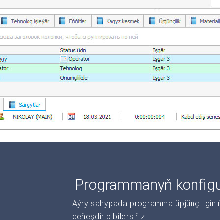
Programmanyň konfigur
Aýry sahypada programma üpjünçiliginiň 
deňeşdirip bilersiňiz.