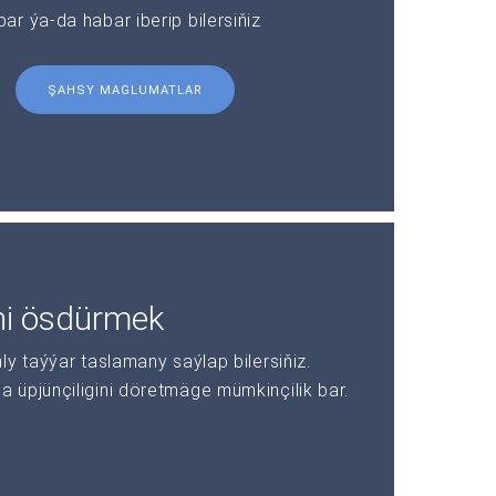
r ýa-da habar iberip bilersiňiz
ŞAHSY MAGLUMATLAR
ni ösdürmek
y taýýar taslamany saýlap bilersiňiz.
üpjünçiligini döretmäge mümkinçilik bar.