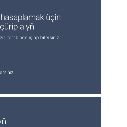
 hasaplamak üçin
ürip alyň
 tertibinde işläp bilersiňiz
rsiňiz.
yň