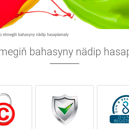
p etmegiň bahasyny nädip hasaplamaly
megiň bahasyny nädip hasa