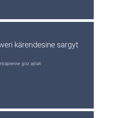
rweri kärendesine sargyt
ebäplerine göz aýlaň.