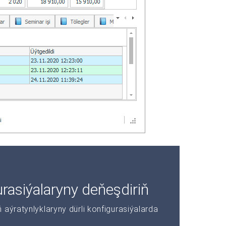
asiýalaryny deňeşdiriň
aýratynlyklaryny dürli konfigurasiýalarda