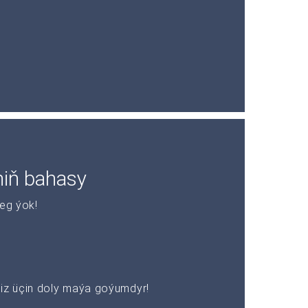
niň bahasy
leg ýok!
z üçin doly maýa goýumdyr!