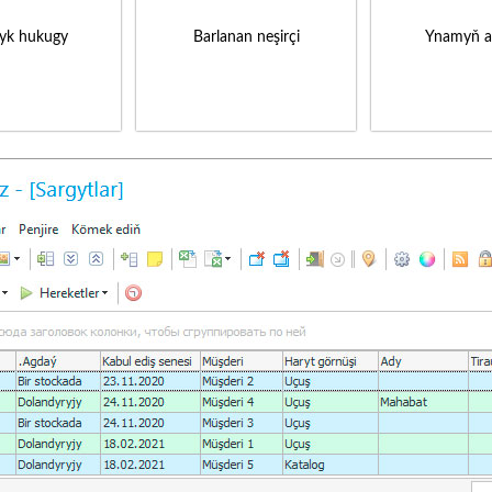
yk hukugy
Barlanan neşirçi
Ynamyň a