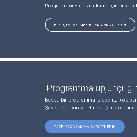
Programmany satyn almak üçin bize haba
E-POÇTA IBERMEK BILEN SARGYT EDIŇ
Programma üpjünçiligi
Başga bir programma isleseňiz, köp sanl
Şeýle hem sargyt etmek üçin programma 
TÄZE PROGRAMMA SARGYT EDIŇ