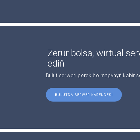
Zerur bolsa, wirtual se
ediň
Bulut serweri gerek bolmagynyň käbir s
BULUTDA SERWER KÄRENDESI