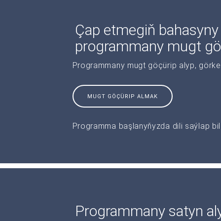
Çap etmegiň bahasyny
programmany mugt göç
Programmany mugt göçürip alyp, görkeziş
MUGT GÖÇÜRIP ALMAK
Programma başlanyňyzda dili saýlap bile
Programmany satyn al