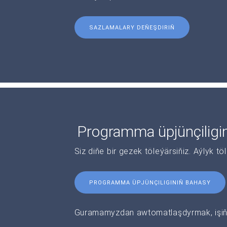
SAZLAMALARY DEŇEŞDIRIŇ
Programma üpjünçiligi
Siz diňe bir gezek töleýärsiňiz. Aýlyk tö
PROGRAMMA ÜPJÜNÇILIGINIŇ BAHASY
Guramamyzdan awtomatlaşdyrmak, işiňi