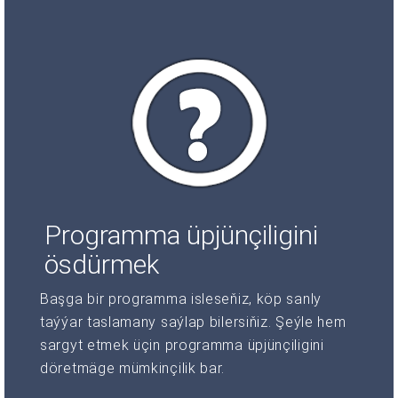
Programma üpjünçiligini
ösdürmek
Başga bir programma isleseňiz, köp sanly
taýýar taslamany saýlap bilersiňiz. Şeýle hem
sargyt etmek üçin programma üpjünçiligini
döretmäge mümkinçilik bar.