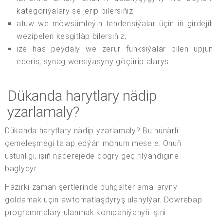
kategoriýalary seljerip bilersiňiz;
atuw we möwsümleýin tendensiýalar üçin iň girdejili
wezipeleri kesgitläp bilersiňiz;
ize has peýdaly we zerur funksiýalar bilen üpjün
ederis, synag wersiýasyny göçürip alarys.
Dükanda harytlary nädip
yzarlamaly?
Dükanda harytlary nädip yzarlamaly? Bu hünärli
çemeleşmegi talap edýän möhüm mesele. Onuň
üstünligi, işiň näderejede dogry geçirilýändigine
baglydyr.
Häzirki zaman şertlerinde buhgalter amallaryny
goldamak üçin awtomatlaşdyryş ulanylýar. Döwrebap
programmalary ulanmak kompaniýanyň işini