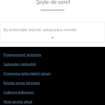
Şeýle-de seret
Bu bölümdäki beýleki sahypalara serediň
Programmanyň skrinshoty
Sazlamalary deňeşdiriň
Programma üpjünçiliginiň bahasy
Bulutda serwer kärendesi
Gollanma gollanmasy
Mugt göçürip almak