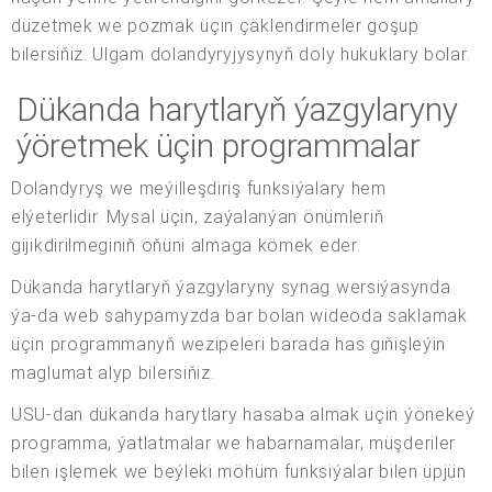
düzetmek we pozmak üçin çäklendirmeler goşup
bilersiňiz. Ulgam dolandyryjysynyň doly hukuklary bolar.
Dükanda harytlaryň ýazgylaryny
ýöretmek üçin programmalar
Dolandyryş we meýilleşdiriş funksiýalary hem
elýeterlidir. Mysal üçin, zaýalanýan önümleriň
gijikdirilmeginiň öňüni almaga kömek eder.
Dükanda harytlaryň ýazgylaryny synag wersiýasynda
ýa-da web sahypamyzda bar bolan wideoda saklamak
üçin programmanyň wezipeleri barada has giňişleýin
maglumat alyp bilersiňiz.
USU-dan dükanda harytlary hasaba almak üçin ýönekeý
programma, ýatlatmalar we habarnamalar, müşderiler
bilen işlemek we beýleki möhüm funksiýalar bilen üpjün