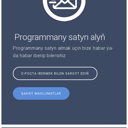
Programmany satyn alyň
Programmany satyn almak üçin bize habar ýa-
da habar iberip bilersiňiz
E-POÇTA IBERMEK BILEN SARGYT EDIŇ
ŞAHSY MAGLUMATLAR