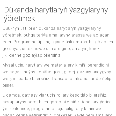
Dükanda harytlaryň ýazgylaryny
ýöretmek
USU-nyň üsti bilen dükanda harytlaryň ýazgylaryny
ýöretmek, buhgalteriýa amallaryny arassa we aç-açan
eder. Programma üpjünçiliginde ähli amallar bir göz bilen
görünýär, üstesine-de simlere girip, amalyň jikme-
jikliklerine göz aýlap bilersiňiz;
Mysal üçin, harytlary we materiallary kimiň iberendigini
we haçan, haýsy sebäbe görä, girdeji gazanylandygyny
we ş.m. barlap bilersiňiz. Transactionhli amallar derňelip
bilner.
Ulgamda, gatnaşyjylar üçin rollary kesgitläp bilersiňiz,
hasaplaryny parol bilen gorap bilersiňiz. Amallary ýerine
ýetirenlerinde, programma üpjünçiligi ony kimiň we
haçan ýerine ýetirendigini görkezer. Şeýle hem amallary