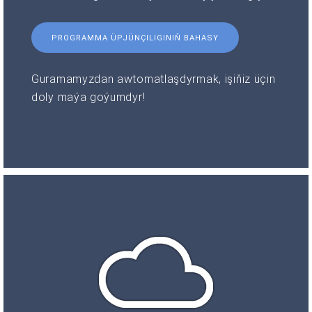
PROGRAMMA ÜPJÜNÇILIGINIŇ BAHASY
Guramamyzdan awtomatlaşdyrmak, işiňiz üçin
doly maýa goýumdyr!