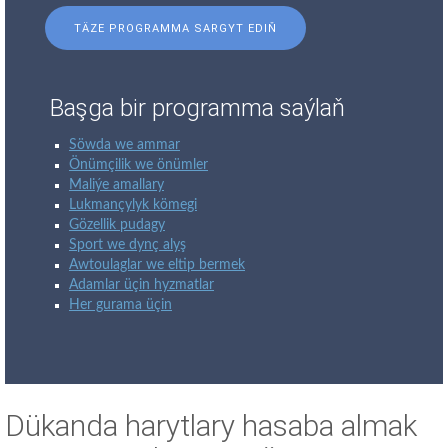
TÄZE PROGRAMMA SARGYT EDIŇ
Başga bir programma saýlaň
Söwda we ammar
Önümçilik we önümler
Maliýe amallary
Lukmançylyk kömegi
Gözellik pudagy
Sport we dynç alyş
Awtoulaglar we eltip bermek
Adamlar üçin hyzmatlar
Her gurama üçin
Dükanda harytlary hasaba almak