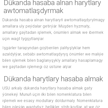
Dükanda hasaba alnan harytlary
awtomatlaşdyrmak
Dükanda hasaba alnan harytlaryň awtomatlaşdyrylmagy
amallara uly peýdalar getirýär. Müşderi hyzmaty,
amallary gaýtadan işlemek, önümleri almak we ibermek
üçin wagt tygşytlanýar.
Işgärler tarapyndan goýberilen ýalňyşlyklar hem
azaldylýar, sebäbi awtomatlaşdyryş önümler we maliýe
bilen işlemek bilen baglanyşykly amallary hasaplamagy
we gaýtadan işlemegi öz üstüne alýar.
Dükanda harytlary hasaba almak
USU arkaly dükanda harytlary hasaba almak gaty
ýönekeý. Munuň üçin ilki bilen nomenklatura bilen
işlemeli we esasy modullary doldurmaly. Nomenklatura
bilen işleýän wagtyňyz, bellikler, ştrih-kodlar, at we öz