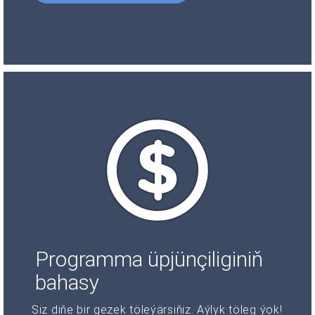
Programma üpjünçiliginiň
bahasy
Siz diňe bir gezek töleýärsiňiz. Aýlyk töleg ýok!