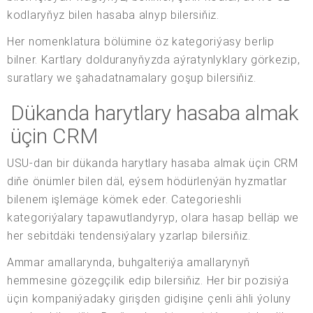
kodlaryňyz bilen hasaba alnyp bilersiňiz.
Her nomenklatura bölümine öz kategoriýasy berlip
bilner. Kartlary dolduranyňyzda aýratynlyklary görkezip,
suratlary we şahadatnamalary goşup bilersiňiz.
Dükanda harytlary hasaba almak
üçin CRM
USU-dan bir dükanda harytlary hasaba almak üçin CRM
diňe önümler bilen däl, eýsem hödürlenýän hyzmatlar
bilenem işlemäge kömek eder. Categorieshli
kategoriýalary tapawutlandyryp, olara hasap belläp we
her sebitdäki tendensiýalary yzarlap bilersiňiz.
Ammar amallarynda, buhgalteriýa amallarynyň
hemmesine gözegçilik edip bilersiňiz. Her bir pozisiýa
üçin kompaniýadaky girişden gidişine çenli ähli ýoluny