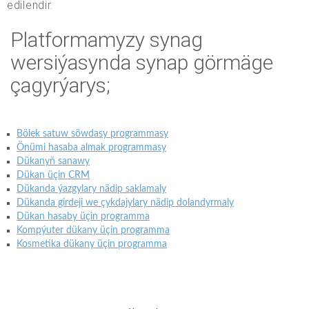
edilendir.
Platformamyzy synag
wersiýasynda synap görmäge
çagyrýarys;
Bölek satuw söwdasy programmasy
Önümi hasaba almak programmasy
Dükanyň sanawy
Dükan üçin CRM
Dükanda ýazgylary nädip saklamaly
Dükanda girdeji we çykdajylary nädip dolandyrmaly
Dükan hasaby üçin programma
Kompýuter dükany üçin programma
Kosmetika dükany üçin programma