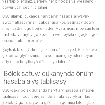
yzarlap bilersiňiz. Derňew her bir pozisiýa we islendik
döwür üçin geçirilip bilner.
USU ulanyp, dükanda harytlaryň hasaba alnyşyny
awtomatlaşdyrmak, çakdanaşa köp satmagy dogry
meýilleşdirmäge kömek eder. Mysal üçin, möwsümleýin
faktorlary, taryhy görkezijileri we beýleki ölçegleri göz
öňünde tutup bilersiňiz.
Şeýlelik bilen, ýetmezçilikleriň öňüni alyp bilersiňiz we
şol bir wagtyň özünde söwda üçin gaty islenmeýän
artykmaç harytlaryň öňüni alyp bilersiňiz.
Bölek satuw dükanynda önüm
hasaba alyş tablisasy
USU-daky bölek dükanda harytlary hasaba almagyň
tablisasy modul derejesinde amala aşyrylýar. Has
ýönekeý görnüşi ýa-da giňeldilen görnüşi bilen işläp