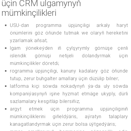
üçin CRM ulgamynyň
mümkinçilikleri
USU-dan programma üpjünçiligi arkaly haryt
önümlerini göz öňünde tutmak we olaryň hereketini
yzarlamak aňsat;
lgam ýönekeýden iň çylşyrymly görnüşe çenli
islendik görnüşi netijeli dolandyrmak üçin
mümkinçilikler döretdi;
rogramma üpjünçiligi, kanuny kadalary göz öňünde
tutup, zerur buhgalter amallary üçin düzülip bilner;
latforma kiçi söwda nokadynyň ýa-da uly söwda
kompaniýasynyň işine hyzmat etmäge ukyply, dürli
sazlamalary kesgitläp bilersiňiz;
argyt etmek üçin programma üpjünçiliginiň
mümkinçiliklerini giňeldýäris, aýratyn talaplary
kanagatlandyrmak üçin zerur bolsa üýtgedýäris;