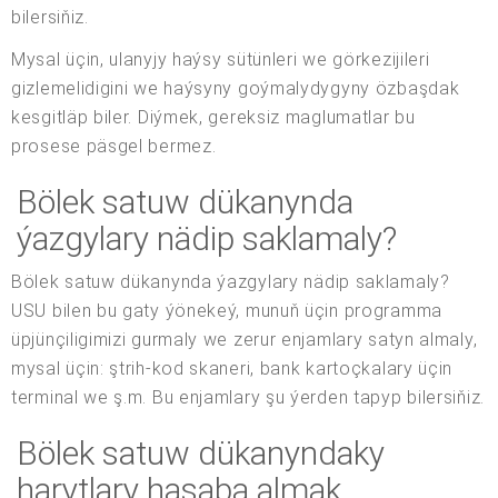
bilersiňiz.
Mysal üçin, ulanyjy haýsy sütünleri we görkezijileri
gizlemelidigini we haýsyny goýmalydygyny özbaşdak
kesgitläp biler. Diýmek, gereksiz maglumatlar bu
prosese päsgel bermez.
Bölek satuw dükanynda
ýazgylary nädip saklamaly?
Bölek satuw dükanynda ýazgylary nädip saklamaly?
USU bilen bu gaty ýönekeý, munuň üçin programma
üpjünçiligimizi gurmaly we zerur enjamlary satyn almaly,
mysal üçin: ştrih-kod skaneri, bank kartoçkalary üçin
terminal we ş.m. Bu enjamlary şu ýerden tapyp bilersiňiz.
Bölek satuw dükanyndaky
harytlary hasaba almak