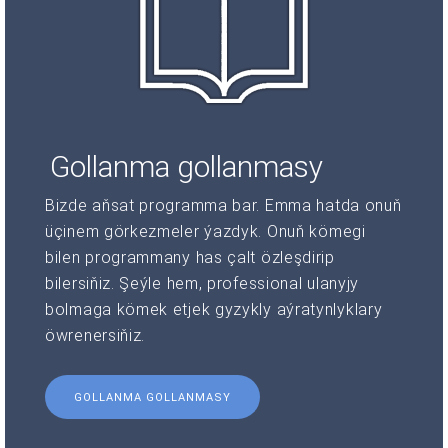
Gollanma gollanmasy
Bizde aňsat programma bar. Emma hatda onuň
üçinem görkezmeler ýazdyk. Onuň kömegi
bilen programmany has çalt özleşdirip
bilersiňiz. Şeýle hem, professional ulanyjy
bolmaga kömek etjek gyzykly aýratynlyklary
öwrenersiňiz.
GOLLANMA GOLLANMASY