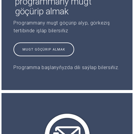
programmany mugt
göçürip almak
Programmany mugt göçürip alyp, görkeziş
tertibinde işläp bilersiňiz
MUGT GÖÇÜRIP ALMAK
Programma başlanyňyzda dili saýlap bilersiňiz.