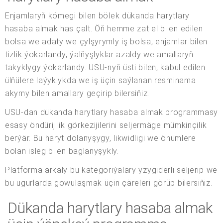
Enjamlaryň kömegi bilen bölek dükanda harytlary
hasaba almak has çalt. Öň hemme zat el bilen edilen
bolsa we adaty we çylşyrymly iş bolsa, enjamlar bilen
tizlik ýokarlandy, ýalňyşlyklar azaldy we amallaryň
takyklygy ýokarlandy. USU-nyň üsti bilen, kabul edilen
ülňülere laýyklykda we iş üçin saýlanan resminama
akymy bilen amallary geçirip bilersiňiz.
USU-dan dükanda harytlary hasaba almak programmasy
esasy öndürijilik görkezijilerini seljermäge mümkinçilik
berýär. Bu haryt dolanyşygy, likwidligi we önümlere
bolan isleg bilen baglanyşykly.
Platforma arkaly bu kategoriýalary yzygiderli seljerip we
bu ugurlarda gowulaşmak üçin çäreleri görüp bilersiňiz.
Dükanda harytlary hasaba almak