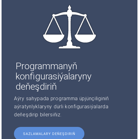
Programmanyň
konfigurasiýalaryny
deňeşdiriň
Aýry sahypada programma üpjünçiliginiň
aýratynlyklaryny dürli konfigurasiýalarda
deňeşdirip bilersiňiz.
SAZLAMALARY DEŇEŞDIRIŇ