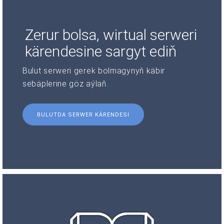
Zerur bolsa, wirtual serweri
kärendesine sargyt ediň
Bulut serweri gerek bolmagynyň käbir
sebäplerine göz aýlaň.
BULUTDA SERWER KÄRENDESI