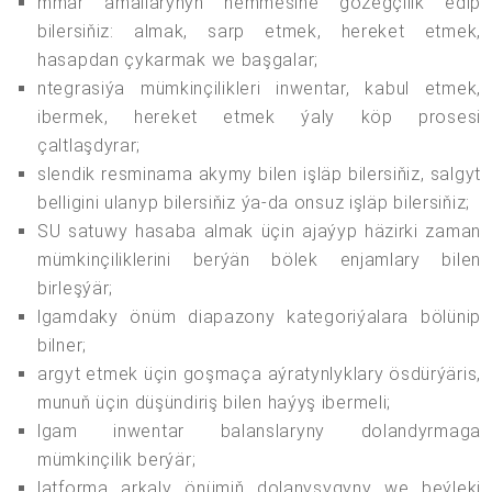
mmar amallarynyň hemmesine gözegçilik edip
bilersiňiz: almak, sarp etmek, hereket etmek,
hasapdan çykarmak we başgalar;
ntegrasiýa mümkinçilikleri inwentar, kabul etmek,
ibermek, hereket etmek ýaly köp prosesi
çaltlaşdyrar;
slendik resminama akymy bilen işläp bilersiňiz, salgyt
belligini ulanyp bilersiňiz ýa-da onsuz işläp bilersiňiz;
SU satuwy hasaba almak üçin ajaýyp häzirki zaman
mümkinçiliklerini berýän bölek enjamlary bilen
birleşýär;
lgamdaky önüm diapazony kategoriýalara bölünip
bilner;
argyt etmek üçin goşmaça aýratynlyklary ösdürýäris,
munuň üçin düşündiriş bilen haýyş ibermeli;
lgam inwentar balanslaryny dolandyrmaga
mümkinçilik berýär;
latforma arkaly önümiň dolanyşygyny we beýleki