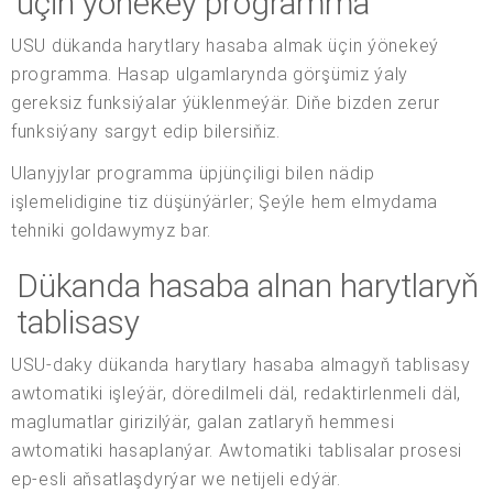
üçin ýönekeý programma
USU dükanda harytlary hasaba almak üçin ýönekeý
programma. Hasap ulgamlarynda görşümiz ýaly
gereksiz funksiýalar ýüklenmeýär. Diňe bizden zerur
funksiýany sargyt edip bilersiňiz.
Ulanyjylar programma üpjünçiligi bilen nädip
işlemelidigine tiz düşünýärler; Şeýle hem elmydama
tehniki goldawymyz bar.
Dükanda hasaba alnan harytlaryň
tablisasy
USU-daky dükanda harytlary hasaba almagyň tablisasy
awtomatiki işleýär, döredilmeli däl, redaktirlenmeli däl,
maglumatlar girizilýär, galan zatlaryň hemmesi
awtomatiki hasaplanýar. Awtomatiki tablisalar prosesi
ep-esli aňsatlaşdyrýar we netijeli edýär.