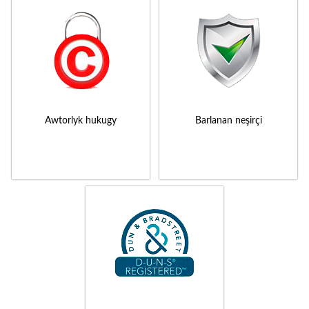
Awtorlyk hukugy
Barlanan neşirçi