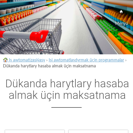
Menýu
Iş awtomatizasiýasy
›
Işi awtomatlaşdyrmak üçin programmalar
›
Dükanda harytlary hasaba almak üçin maksatnama
Dükanda harytlary hasaba
almak üçin maksatnama