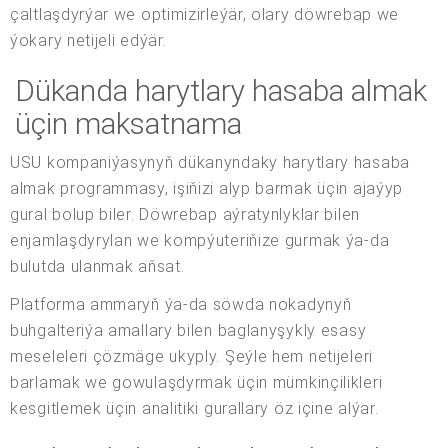
çaltlaşdyrýar we optimizirleýär, olary döwrebap we
ýokary netijeli edýär.
Dükanda harytlary hasaba almak
üçin maksatnama
USU kompaniýasynyň dükanyndaky harytlary hasaba
almak programmasy, işiňizi alyp barmak üçin ajaýyp
gural bolup biler. Döwrebap aýratynlyklar bilen
enjamlaşdyrylan we kompýuteriňize gurmak ýa-da
bulutda ulanmak aňsat.
Platforma ammaryň ýa-da söwda nokadynyň
buhgalteriýa amallary bilen baglanyşykly esasy
meseleleri çözmäge ukyply. Şeýle hem netijeleri
barlamak we gowulaşdyrmak üçin mümkinçilikleri
kesgitlemek üçin analitiki gurallary öz içine alýar.