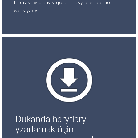
Interaktiw ulanyjy gollanmasy bilen demo
wersiýasy
Dükanda harytlary
yzarlamak üçin