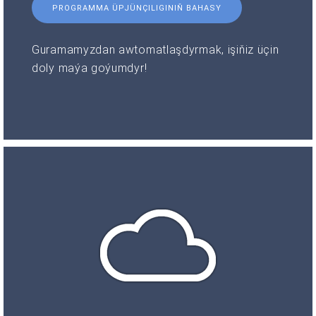
PROGRAMMA ÜPJÜNÇILIGINIŇ BAHASY
Guramamyzdan awtomatlaşdyrmak, işiňiz üçin
doly maýa goýumdyr!