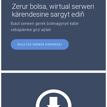
Zerur bolsa, wirtual serweri
kärendesine sargyt ediň
Bulut serweri gerek bolmagynyň käbir
sebäplerine göz aýlaň.
BULUTDA SERWER KÄRENDESI