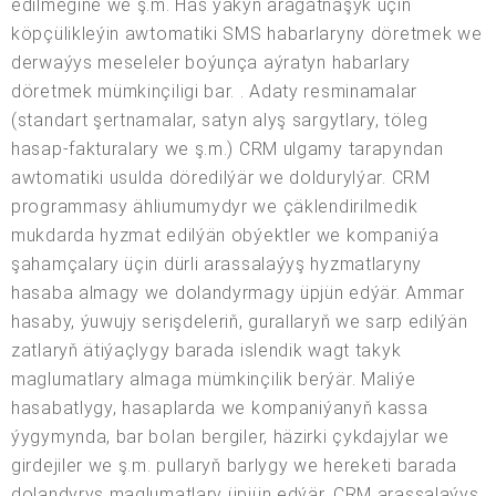
edilmegine we ş.m. Has ýakyn aragatnaşyk üçin
köpçülikleýin awtomatiki SMS habarlaryny döretmek we
derwaýys meseleler boýunça aýratyn habarlary
döretmek mümkinçiligi bar. . Adaty resminamalar
(standart şertnamalar, satyn alyş sargytlary, töleg
hasap-fakturalary we ş.m.) CRM ulgamy tarapyndan
awtomatiki usulda döredilýär we doldurylýar. CRM
programmasy ähliumumydyr we çäklendirilmedik
mukdarda hyzmat edilýän obýektler we kompaniýa
şahamçalary üçin dürli arassalaýyş hyzmatlaryny
hasaba almagy we dolandyrmagy üpjün edýär. Ammar
hasaby, ýuwujy serişdeleriň, gurallaryň we sarp edilýän
zatlaryň ätiýaçlygy barada islendik wagt takyk
maglumatlary almaga mümkinçilik berýär. Maliýe
hasabatlygy, hasaplarda we kompaniýanyň kassa
ýygymynda, bar bolan bergiler, häzirki çykdajylar we
girdejiler we ş.m. pullaryň barlygy we hereketi barada
dolandyryş maglumatlary üpjün edýär. CRM arassalaýyş