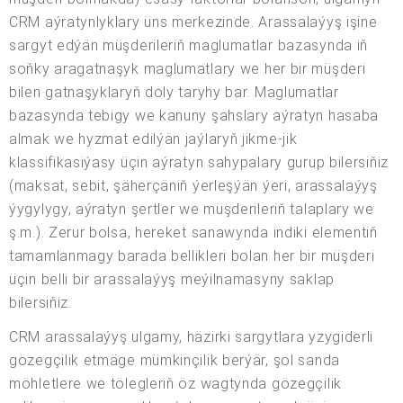
CRM aýratynlyklary üns merkezinde. Arassalaýyş işine
sargyt edýän müşderileriň maglumatlar bazasynda iň
soňky aragatnaşyk maglumatlary we her bir müşderi
bilen gatnaşyklaryň doly taryhy bar. Maglumatlar
bazasynda tebigy we kanuny şahslary aýratyn hasaba
almak we hyzmat edilýän jaýlaryň jikme-jik
klassifikasiýasy üçin aýratyn sahypalary gurup bilersiňiz
(maksat, sebit, şäherçäniň ýerleşýän ýeri, arassalaýyş
ýygylygy, aýratyn şertler we müşderileriň talaplary we
ş.m.). Zerur bolsa, hereket sanawynda indiki elementiň
tamamlanmagy barada bellikleri bolan her bir müşderi
üçin belli bir arassalaýyş meýilnamasyny saklap
bilersiňiz.
CRM arassalaýyş ulgamy, häzirki sargytlara yzygiderli
gözegçilik etmäge mümkinçilik berýär, şol sanda
möhletlere we tölegleriň öz wagtynda gözegçilik