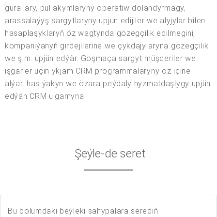
gurallary, pul akymlaryny operatiw dolandyrmagy,
arassalaýyş sargytlaryny üpjün edijiler we alyjylar bilen
hasaplaşyklaryň öz wagtynda gözegçilik edilmegini,
kompaniýanyň girdejilerine we çykdajylaryna gözegçilik
we ş.m. üpjün edýär. Goşmaça sargyt müşderiler we
işgärler üçin ykjam CRM programmalaryny öz içine
alýar. has ýakyn we özara peýdaly hyzmatdaşlygy üpjün
edýän CRM ulgamyna.
Şeýle-de seret
Bu bölümdäki beýleki sahypalara serediň