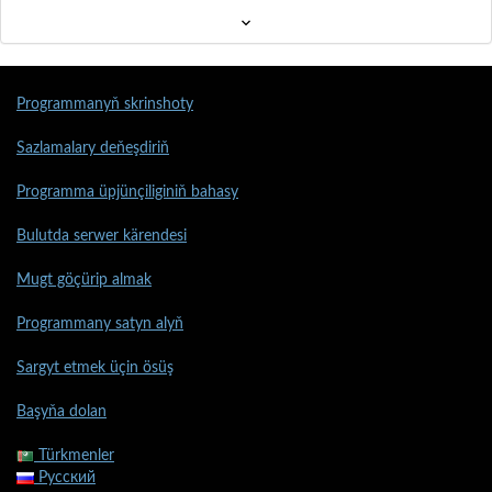
Programmanyň skrinshoty
Sazlamalary deňeşdiriň
Programma üpjünçiliginiň bahasy
Bulutda serwer kärendesi
Mugt göçürip almak
Programmany satyn alyň
Sargyt etmek üçin ösüş
Başyňa dolan
Türkmenler
Русский