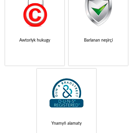
Awtorlyk hukugy
Barlanan neşirçi
Ynamyň alamaty