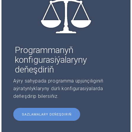
Programmanyň
konfigurasiýalaryny
deňeşdiriň
Aýry sahypada programma üpjünçiliginiň
aýratynlyklaryny dürli konfigurasiýalarda
deňeşdirip bilersiňiz.
SAZLAMALARY DEŇEŞDIRIŇ