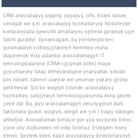
CRM arassalaýyş ulgamy, ýaşaýyş, ofis, bölek satuw,
senagat we ş.m. arassalaýyş hyzmatlaryny hödürleýän
kompaniýada işewürlik amallaryny optimal guramak üçin
täsirli guraldyr. Gynansagam, bu ýöriteleşdirilen
guramalaryň ýolbaşçylarynyň hemmesi muňa
düşünenok. Köp adamlar arassalamagyň IT
tehnologiýalaryna (CRM-i goşmak bilen) maýa
goýumlaryny talap etmeýändigine ynanýarlar, sebäbi
pes hünärli zähmet ulanýar we umuman ýokary girdeji
getirmeýär. Şol bir wagtyň özünde, arassalaýyş
hyzmatlary satyjylaryň terminologiýasynda ilkinji gezek
çeýe däl. Bu, jaýy arassalamagyň zerurlygynyň dürli
faktorlara (puluň, wagtyň, islegiň we ş.m.) bagly däldigini
aňladýar. Arassalamak birnäçe gün yza süýşürilip bilner,
ýöne ony düýbünden ret edip bolmaz. Entegem muny
etmeli. Şeýlelik bilen, käbir arassalaýyş direktorlarynyň