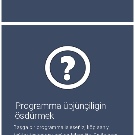
Programma üpjünçiligini
ösdürmek
Başga bir programma isleseňiz, köp sanly