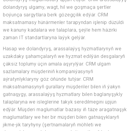
dolandyryş ulgamy, wagt, hil we goşmaça şertler
boýunça sargytlara berk gözegçilik edýär. CRM
maksatnamasy hünärmenler tarapyndan işlenip düzüldi
we kanuny kadalara we talaplara, şeýle hem häzirki
zaman IT standartlaryna laýyk gelýär.
Hasap we dolandyryş, arassalaýyş hyzmatlarynyň we
uzakdaky şahamçalaryň we hyzmat edilýän desgalaryň
çäksiz toplumy üçin amala aşyrylýar. CRM ulgam
sazlamalary müşderiniň kompaniýasynyň
aýratynlyklaryny göz öňünde tutýar. CRM
maksatnamasynyň gurallary müşderiler bilen iň ýakyn
gatnaşygy, arassalaýyş hyzmatlary bilen baglanyşykly
talaplaryna we isleglerine takyk seredilmegini üpjün
edýär. Müşderi maglumatlar bazasy iň täze aragatnaşyk
maglumatlary we her bir müşderi bilen gatnaşyklaryň
jikme-jik taryhyny (şertnamalaryň möhleti we