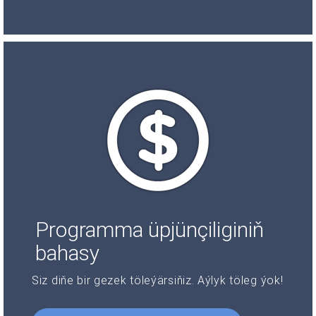
Programma üpjünçiliginiň
bahasy
Siz diňe bir gezek töleýärsiňiz. Aýlyk töleg ýok!