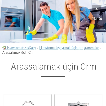
Menýu
Iş awtomatizasiýasy
›
Işi awtomatlaşdyrmak üçin programmalar
›
Arassalamak üçin Crm
Arassalamak üçin Crm