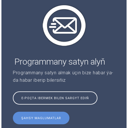
Programmany satyn alyň
Programmany satyn almak üçin bize habar ýa-
da habar iberip bilersiňiz
E-POÇTA IBERMEK BILEN SARGYT EDIŇ
ŞAHSY MAGLUMATLAR