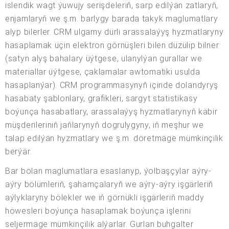
islendik wagt ýuwujy serişdeleriň, sarp edilýän zatlaryň,
enjamlaryň we ş.m. barlygy barada takyk maglumatlary
alyp bilerler. CRM ulgamy dürli arassalaýyş hyzmatlaryny
hasaplamak üçin elektron görnüşleri bilen düzülip bilner
(satyn alyş bahalary üýtgese, ulanylýan gurallar we
materiallar üýtgese, çaklamalar awtomatiki usulda
hasaplanýar). CRM programmasynyň içinde dolandyryş
hasabaty şablonlary, grafikleri, sargyt statistikasy
boýunça hasabatlary, arassalaýyş hyzmatlarynyň käbir
müşderileriniň jaňlarynyň dogrulygyny, iň meşhur we
talap edilýän hyzmatlary we ş.m. döretmäge mümkinçilik
berýär.
Bar bolan maglumatlara esaslanyp, ýolbaşçylar aýry-
aýry bölümleriň, şahamçalaryň we aýry-aýry işgärleriň
aýlyklaryny bölekler we iň görnükli işgärleriň maddy
höwesleri boýunça hasaplamak boýunça işlerini
seljermäge mümkinçilik alýarlar. Gurlan buhgalter