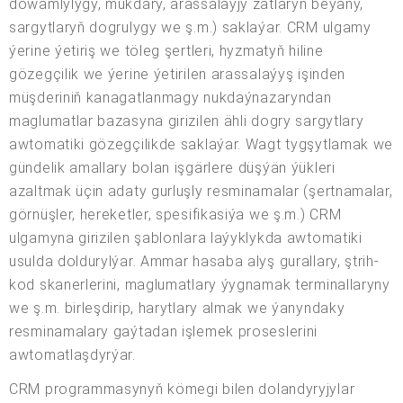
dowamlylygy, mukdary, arassalaýjy zatlaryň beýany,
sargytlaryň dogrulygy we ş.m.) saklaýar. CRM ulgamy
ýerine ýetiriş we töleg şertleri, hyzmatyň hiline
gözegçilik we ýerine ýetirilen arassalaýyş işinden
müşderiniň kanagatlanmagy nukdaýnazaryndan
maglumatlar bazasyna girizilen ähli dogry sargytlary
awtomatiki gözegçilikde saklaýar. Wagt tygşytlamak we
gündelik amallary bolan işgärlere düşýän ýükleri
azaltmak üçin adaty gurluşly resminamalar (şertnamalar,
görnüşler, hereketler, spesifikasiýa we ş.m.) CRM
ulgamyna girizilen şablonlara laýyklykda awtomatiki
usulda doldurylýar. Ammar hasaba alyş gurallary, ştrih-
kod skanerlerini, maglumatlary ýygnamak terminallaryny
we ş.m. birleşdirip, harytlary almak we ýanyndaky
resminamalary gaýtadan işlemek proseslerini
awtomatlaşdyrýar.
CRM programmasynyň kömegi bilen dolandyryjylar