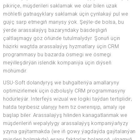
pikiriçe, müşderileri saklamak we olar bilen uzak
möhletli gatnaşyklary saklamak üçin çynlakaý pul we
güýç sarp etmegiň manysy ýok. Şeýle-de bolsa, bu
ýerde arassalaýyş bazaryndaky bäsdeşligiň
çaltlaşmagy göz öňünde tutulmalydyr. Şonuň üçin
häzirki wagtda arassalaýyş hyzmatlary üçin CRM
programmasy bu bazarda ösmegi we ösmegi
meýilleşdirýän islendik kompaniýa üçin diýseň
möhümdir.
USU-Soft dolandyryş we buhgalteriýa amallaryny
optimizirlemek üçin özboluşly CRM programmasyny
hödürleýär. Interfeýs wizual we logiki taýdan tertiplidir;
hatda tejribesiz ulanyjy hem tiz öwrenişip, amaly işe
başlap biler. Arassalaýyş hilinden kanagatlanmak we
müşderileriň wepalylygy arassalaýyş kompaniýaňyzy
yzyna gaýtarmakda (we iň gowy ýagdaýda gaýtalanýan
müşderi bolmakda) esasy faktorlar bolansoň, ulgamyň