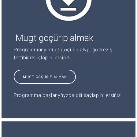
Mugt göçürip almak
Programmany mugt göçürip alyp, görkeziş
tertibinde işläp bilersiňiz
MUGT GÖÇÜRIP ALMAK
Programma başlanyňyzda dili saýlap bilersiňiz.