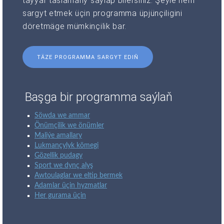
taýýar taslamany saýlap bilersiňiz. Şeýle hem
sargyt etmek üçin programma üpjünçiligini
döretmäge mümkinçilik bar.
TÄZE PROGRAMMA SARGYT EDIŇ
Başga bir programma saýlaň
Söwda we ammar
Önümçilik we önümler
Maliýe amallary
Lukmançylyk kömegi
Gözellik pudagy
Sport we dynç alyş
Awtoulaglar we eltip bermek
Adamlar üçin hyzmatlar
Her gurama üçin