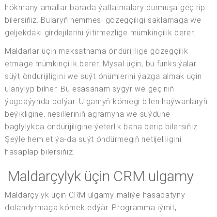
hökmany amallar barada ýatlatmalary durmuşa geçirip
bilersiňiz. Bularyň hemmesi gözegçiligi saklamaga we
geljekdäki girdejilerini ýitirmezlige mümkinçilik berer.
Maldarlar üçin maksatnama öndürijilige gözegçilik
etmäge mümkinçilik berer. Mysal üçin, bu funksiýalar
süýt öndürijiligini we süýt önümlerini ýazga almak üçin
ulanylyp bilner. Bu esasanam sygyr we geçiniň
ýagdaýynda bolýar. Ulgamyň kömegi bilen haýwanlaryň
beýikligine, nesilleriniň agramyna we süýdüne
baglylykda öndürijiligine ýeterlik baha berip bilersiňiz.
Şeýle hem et ýa-da süýt öndürmegiň netijeliligini
hasaplap bilersiňiz.
Maldarçylyk üçin CRM ulgamy
Maldarçylyk üçin CRM ulgamy maliýe hasabatyny
dolandyrmaga kömek edýär. Programma iýmit,