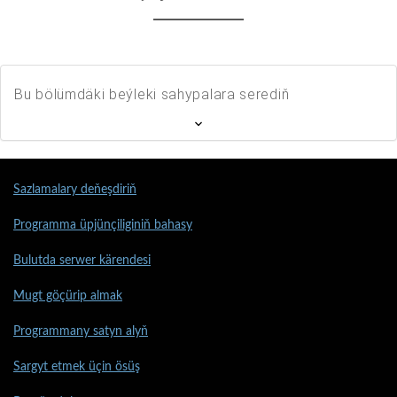
Bu bölümdäki beýleki sahypalara serediň
Sazlamalary deňeşdiriň
Programma üpjünçiliginiň bahasy
Bulutda serwer kärendesi
Mugt göçürip almak
Programmany satyn alyň
Sargyt etmek üçin ösüş