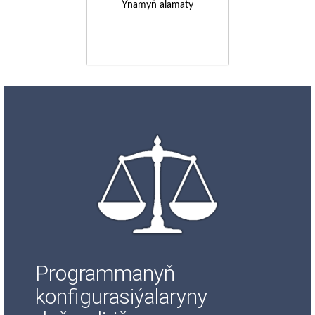
Ynamyň alamaty
Programmanyň
konfigurasiýalaryny