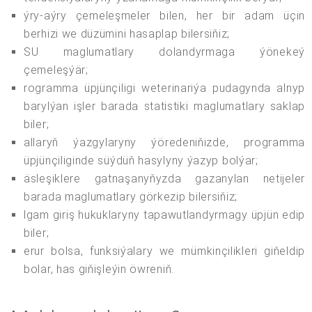
ýry-aýry çemeleşmeler bilen, her bir adam üçin
berhizi we düzümini hasaplap bilersiňiz;
SU maglumatlary dolandyrmaga ýönekeý
çemeleşýär;
rogramma üpjünçiligi weterinariýa pudagynda alnyp
barylýan işler barada statistiki maglumatlary saklap
biler;
allaryň ýazgylaryny ýöredeniňizde, programma
üpjünçiliginde süýdüň hasylyny ýazyp bolýar;
äsleşiklere gatnaşanyňyzda gazanylan netijeler
barada maglumatlary görkezip bilersiňiz;
lgam giriş hukuklaryny tapawutlandyrmagy üpjün edip
biler;
erur bolsa, funksiýalary we mümkinçilikleri giňeldip
bolar, has giňişleýin öwreniň.