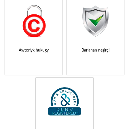
Awtorlyk hukugy
Barlanan neşirçi