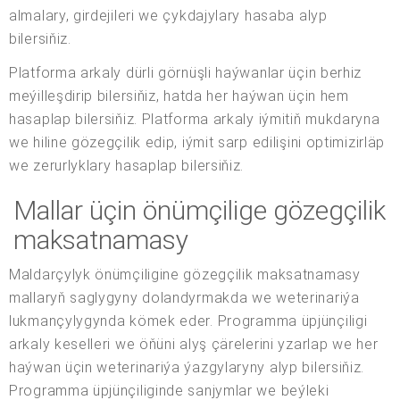
almalary, girdejileri we çykdajylary hasaba alyp
bilersiňiz.
Platforma arkaly dürli görnüşli haýwanlar üçin berhiz
meýilleşdirip bilersiňiz, hatda her haýwan üçin hem
hasaplap bilersiňiz. Platforma arkaly iýmitiň mukdaryna
we hiline gözegçilik edip, iýmit sarp edilişini optimizirläp
we zerurlyklary hasaplap bilersiňiz.
Mallar üçin önümçilige gözegçilik
maksatnamasy
Maldarçylyk önümçiligine gözegçilik maksatnamasy
mallaryň saglygyny dolandyrmakda we weterinariýa
lukmançylygynda kömek eder. Programma üpjünçiligi
arkaly keselleri we öňüni alyş çärelerini yzarlap we her
haýwan üçin weterinariýa ýazgylaryny alyp bilersiňiz.
Programma üpjünçiliginde sanjymlar we beýleki