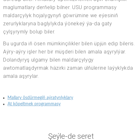
maglumatlary derňelip bilner. USU programmasy
maldarçylyk hojalygynyň göwrümine we eýesiniň
zerurlyklaryna baglylykda ýönekeý ýa-da gaty
çylşyrymly bolup biler.
Bu ugurda iň ösen mümkinçilikler bilen üpjün edip bileris.
Aýry-aýry işler her bir müşderi bilen amala aşyrylýar.
Dolandyryş ulgamy bilen maldarçylygy
awtomatlaşdyrmak häzirki zaman ülňülerine laýyklykda
amala aşyrylar.
Mallary ösdürmegiň aýratynlyklary
At köpeltmek programmasy
Şeýle-de seret