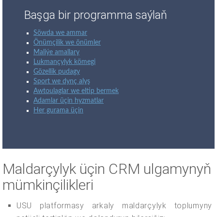
Başga bir programma saýlaň
Söwda we ammar
Önümçilik we önümler
Maliýe amallary
Lukmançylyk kömegi
Gözellik pudagy
Sport we dynç alyş
Awtoulaglar we eltip bermek
Adamlar üçin hyzmatlar
Her gurama üçin
Maldarçylyk üçin CRM ulgamynyň
mümkinçilikleri
USU platformasy arkaly maldarçylyk toplumyny