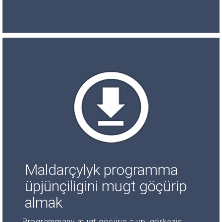
Maldarçylyk programma
üpjünçiligini mugt göçürip
almak
Programmany mugt göçürip alyp, görkeziş