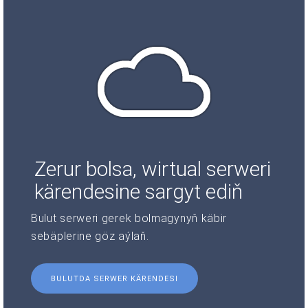
Zerur bolsa, wirtual serweri
kärendesine sargyt ediň
Bulut serweri gerek bolmagynyň käbir
sebäplerine göz aýlaň.
BULUTDA SERWER KÄRENDESI