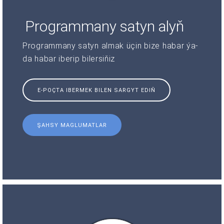
Programmany satyn alyň
Programmany satyn almak üçin bize habar ýa-
da habar iberip bilersiňiz
E-POÇTA IBERMEK BILEN SARGYT EDIŇ
ŞAHSY MAGLUMATLAR