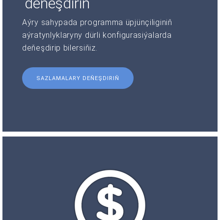
deňeşdiriň
Aýry sahypada programma üpjünçiliginiň
aýratynlyklaryny dürli konfigurasiýalarda
deňeşdirip bilersiňiz.
SAZLAMALARY DEŇEŞDIRIŇ