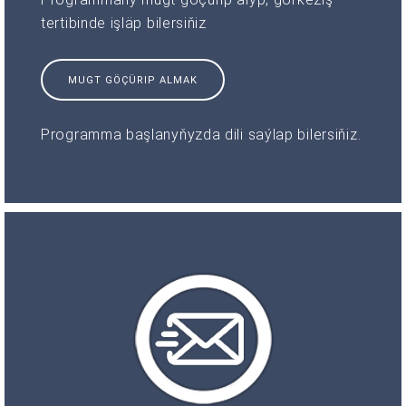
tertibinde işläp bilersiňiz
MUGT GÖÇÜRIP ALMAK
Programma başlanyňyzda dili saýlap bilersiňiz.