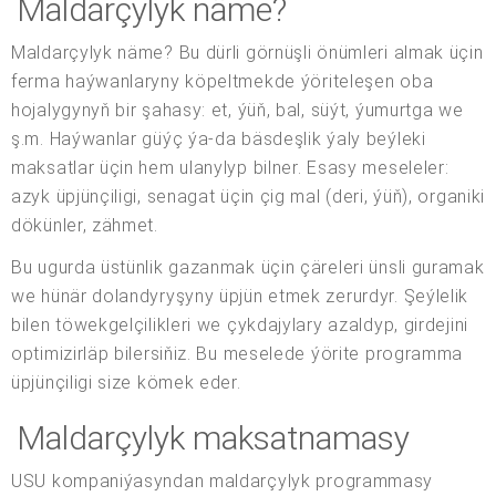
Maldarçylyk näme?
Maldarçylyk näme? Bu dürli görnüşli önümleri almak üçin
ferma haýwanlaryny köpeltmekde ýöriteleşen oba
hojalygynyň bir şahasy: et, ýüň, bal, süýt, ýumurtga we
ş.m. Haýwanlar güýç ýa-da bäsdeşlik ýaly beýleki
maksatlar üçin hem ulanylyp bilner. Esasy meseleler:
azyk üpjünçiligi, senagat üçin çig mal (deri, ýüň), organiki
dökünler, zähmet.
Bu ugurda üstünlik gazanmak üçin çäreleri ünsli guramak
we hünär dolandyryşyny üpjün etmek zerurdyr. Şeýlelik
bilen töwekgelçilikleri we çykdajylary azaldyp, girdejini
optimizirläp bilersiňiz. Bu meselede ýörite programma
üpjünçiligi size kömek eder.
Maldarçylyk maksatnamasy
USU kompaniýasyndan maldarçylyk programmasy