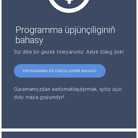
Programma üpjünçiliginiň
bahasy
Siz diňe bir gezek töleýärsiňiz. Aýlyk töleg ýok!
PROGRAMMA ÜPJÜNÇILIGINIŇ BAHASY
Guramamyzdan awtomatlaşdyrmak, işiňiz üçin
doly maýa goýumdyr!