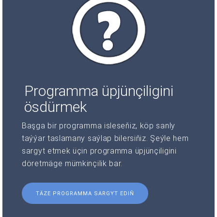
Programma üpjünçiligini
ösdürmek
Başga bir programma isleseňiz, köp sanly
taýýar taslamany saýlap bilersiňiz. Şeýle hem
sargyt etmek üçin programma üpjünçiligini
döretmäge mümkinçilik bar.
TÄZE PROGRAMMA SARGYT EDIŇ