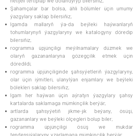
netijeli tertipläp we dolandyryp bilersiňiz;
Şahamçalar bar bolsa, ähli bölümler üçin umumy
ýazgylary saklap bilersiňiz;
lgamda mallaryň ýa-da beýleki haýwanlaryň
tohumlarynyň ýazgylaryny we katalogyny döredip
bilersiňiz;
rogramma üpjünçiligi meýilnamalary düzmek we
olaryň gazananlaryna gözegçilik etmek üçin
döredildi;
rogramma üpjünçiliginde şahsyýetleriň ýazgylaryny,
olar üçin iýmitleri, ulanylýan enjamlary we beýleki
bölekleri saklap bilersiňiz;
lgam her haýwan üçin aýratyn ýazgylary şahsy
kartalarda saklamaga mümkinçilik berýär;
artlarda şahsyýetiň jikme-jik beýany, ösüşi,
gazananlary we beýleki ölçegleri bolup biler;
rogramma üpjünçiligi ösüş we mukdar
tendensiýalaryny yzarlamaga mümkinçilik berýär;