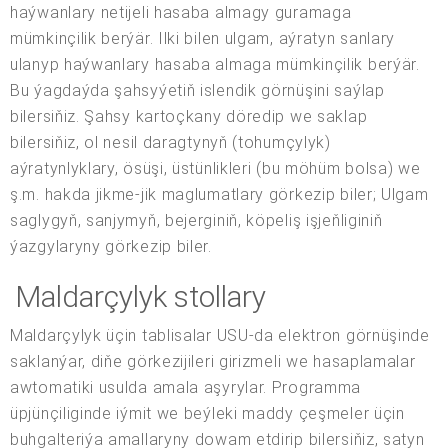
haýwanlary netijeli hasaba almagy guramaga
mümkinçilik berýär. Ilki bilen ulgam, aýratyn sanlary
ulanyp haýwanlary hasaba almaga mümkinçilik berýär.
Bu ýagdaýda şahsyýetiň islendik görnüşini saýlap
bilersiňiz. Şahsy kartoçkany döredip we saklap
bilersiňiz, ol nesil daragtynyň (tohumçylyk)
aýratynlyklary, ösüşi, üstünlikleri (bu möhüm bolsa) we
ş.m. hakda jikme-jik maglumatlary görkezip biler; Ulgam
saglygyň, sanjymyň, bejerginiň, köpeliş işjeňliginiň
ýazgylaryny görkezip biler.
Maldarçylyk stollary
Maldarçylyk üçin tablisalar USU-da elektron görnüşinde
saklanýar, diňe görkezijileri girizmeli we hasaplamalar
awtomatiki usulda amala aşyrylar. Programma
üpjünçiliginde iýmit we beýleki maddy çeşmeler üçin
buhgalteriýa amallaryny dowam etdirip bilersiňiz, satyn