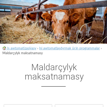
Menýu
Iş awtomatizasiýasy
›
Işi awtomatlaşdyrmak üçin programmalar
›
Maldarçylyk maksatnamasy
Maldarçylyk
maksatnamasy