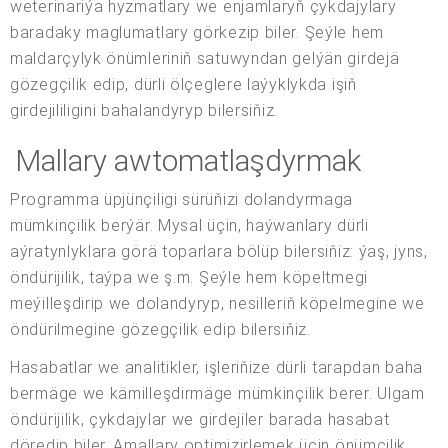
weterinariýa hyzmatlary we enjamlaryň çykdajylary
baradaky maglumatlary görkezip biler. Şeýle hem
maldarçylyk önümleriniň satuwyndan gelýän girdejä
gözegçilik edip, dürli ölçeglere laýyklykda işiň
girdejililigini bahalandyryp bilersiňiz.
Mallary awtomatlaşdyrmak
Programma üpjünçiligi sürüňizi dolandyrmaga
mümkinçilik berýär. Mysal üçin, haýwanlary dürli
aýratynlyklara görä toparlara bölüp bilersiňiz: ýaş, jyns,
öndürijilik, taýpa we ş.m. Şeýle hem köpeltmegi
meýilleşdirip we dolandyryp, nesilleriň köpelmegine we
öndürilmegine gözegçilik edip bilersiňiz.
Hasabatlar we analitikler, işleriňize dürli tarapdan baha
bermäge we kämilleşdirmäge mümkinçilik berer. Ulgam
öndürijilik, çykdajylar we girdejiler barada hasabat
döredip biler. Amallary optimizirlemek üçin önümçilik