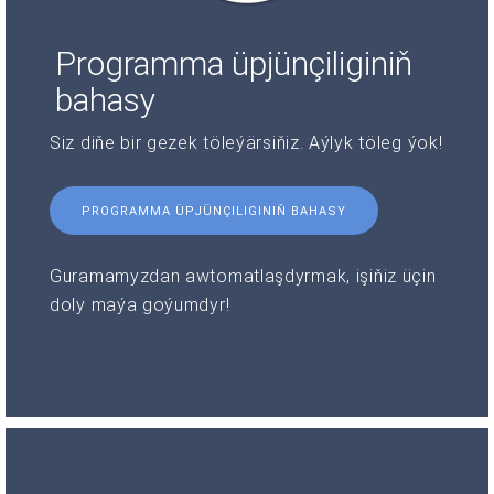
Programma üpjünçiliginiň
bahasy
Siz diňe bir gezek töleýärsiňiz. Aýlyk töleg ýok!
PROGRAMMA ÜPJÜNÇILIGINIŇ BAHASY
Guramamyzdan awtomatlaşdyrmak, işiňiz üçin
doly maýa goýumdyr!