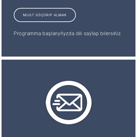
MUGT GÖÇÜRIP ALMAK
Programma başlanyňyzda dili saýlap bilersiňiz.