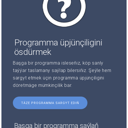
Programma üpjünçiligini
ösdürmek
Başga bir programma isleseňiz, köp sanly
taýýar taslamany saýlap bilersiňiz. Şeýle hem
sargyt etmek üçin programma üpjünçiligini
döretmäge mümkinçilik bar.
TÄZE PROGRAMMA SARGYT EDIŇ
Başga bir programma saýlaň