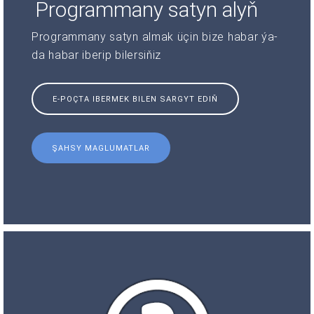
Programmany satyn alyň
Programmany satyn almak üçin bize habar ýa-
da habar iberip bilersiňiz
E-POÇTA IBERMEK BILEN SARGYT EDIŇ
ŞAHSY MAGLUMATLAR