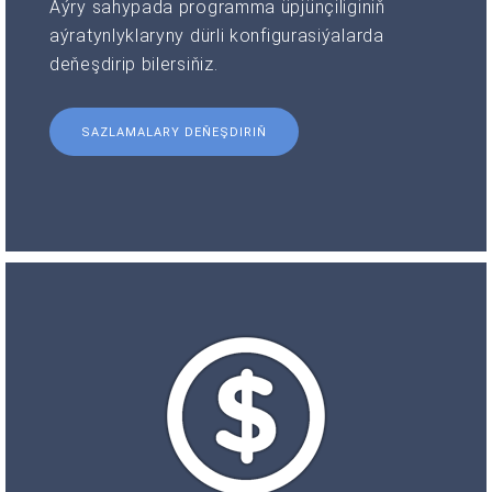
Aýry sahypada programma üpjünçiliginiň
aýratynlyklaryny dürli konfigurasiýalarda
deňeşdirip bilersiňiz.
SAZLAMALARY DEŇEŞDIRIŇ