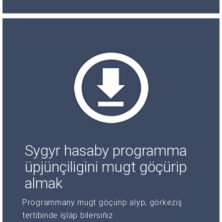
Sygyr hasaby programma
üpjünçiligini mugt göçürip
almak
Programmany mugt göçürip alyp, görkeziş
tertibinde işläp bilersiňiz