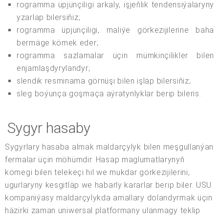
rogramma üpjünçiligi arkaly, işjeňlik tendensiýalaryny
yzarlap bilersiňiz;
rogramma üpjünçiligi, maliýe görkezijilerine baha
bermäge kömek eder;
rogramma sazlamalar üçin mümkinçilikler bilen
enjamlaşdyrylandyr;
slendik resminama görnüşi bilen işläp bilersiňiz;
sleg boýunça goşmaça aýratynlyklar berip bileris.
Sygyr hasaby
Sygyrlary hasaba almak maldarçylyk bilen meşgullanýan
fermalar üçin möhümdir. Hasap maglumatlarynyň
kömegi bilen telekeçi hil we mukdar görkezijilerini,
ugurlaryny kesgitläp we habarly kararlar berip biler. USU
kompaniýasy maldarçylykda amallary dolandyrmak üçin
häzirki zaman uniwersal platformany ulanmagy teklip