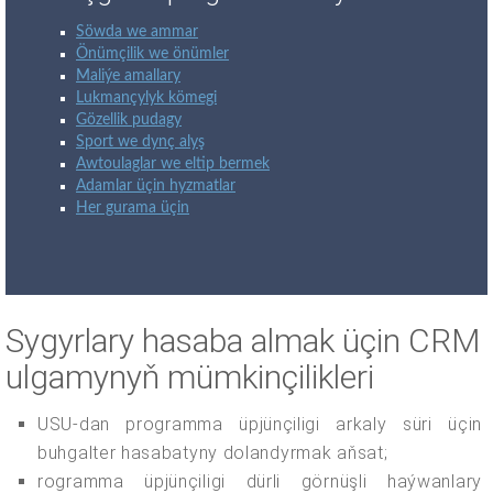
Söwda we ammar
Önümçilik we önümler
Maliýe amallary
Lukmançylyk kömegi
Gözellik pudagy
Sport we dynç alyş
Awtoulaglar we eltip bermek
Adamlar üçin hyzmatlar
Her gurama üçin
Sygyrlary hasaba almak üçin CRM
ulgamynyň mümkinçilikleri
USU-dan programma üpjünçiligi arkaly süri üçin
buhgalter hasabatyny dolandyrmak aňsat;
rogramma üpjünçiligi dürli görnüşli haýwanlary