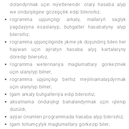
dolandyrmak üçin niýetlenendir: olary hasaba alyp
we öndürijiligine gözegçilik edip bilersiňiz;
rogramma üpjünçiligi arkaly, mallaryň saglyk
ýagdaýyna esaslanyp, buhgalter hasabatyny alyp
bilersiňiz;
rogramma üpjünçiliginde jikme-jik düşündiriş bilen her
haýwan üçin aýratyn hasaba alyş kartalaryny
döredip bilersiňiz;
rogramma weterinariýa maglumatlary görkezmek
üçin ulanylyp bilner;
rogramma üpjünçiligi berhiz meýilnamalaşdyrmak
üçin ulanylyp bilner;
lgam arkaly buhgalteriýa edip bilersiňiz;
aksatnama öndürijiligi bahalandyrmak üçin işlenip
düzüldi;
aýýar önümleri programmada hasaba alyp bilersiňiz;
lgam tohumçylyk maglumatlary görkezip biler;