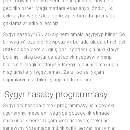
(dürli döwürleriň netijelerini deňeşdirmek) boýunça
geçirilip bilner. Maglumatlara esaslanyp, öndürijilik,
çykdajylar we beýleki görkezijiler barada goşmaça
çaklamalar edip bilersiňiz.
Sygyr hasaby USU arkaly hem amala aşyrylyp bilner. Şol
bir wagtyň özünde, howpsuzlyk barada alada etmeli däl.
USU-da köp derejeli giriş bar: işgärler üçin hukuklaryň
bölünişi. Isleg boýunça ätiýaçlyk nusgasyny berip
bilersiňiz: maglumatlaryň ýitmeginiň öňüni almak üçin
maglumatlary tygşytlamak. Zerur bolsa, ykjam
enjamlaryň üsti bilen iş üpjün edilip bilner.
Sygyr hasaby programmasy
Sygyrlary hasaba almak programmasy, işiň beýleki
ugurlaryny, meselem, saglyga gözegçilik etmäge
mümkinçilik berer. Ulgam weterinariýa çäreleriniň
sanawyny ýöretmäge mümkinçilik berýär: sanjymlar,