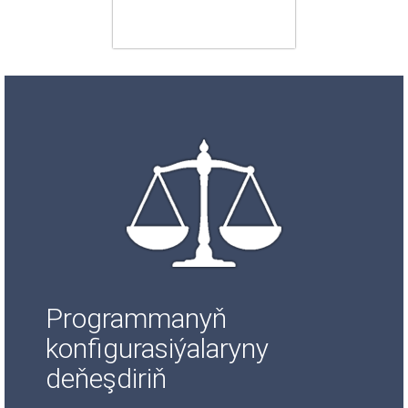
Programmanyň
konfigurasiýalaryny
deňeşdiriň