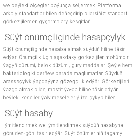
we beýleki ölçegler boýunça seljermek. Platforma
arkaly standartlar bilen deňeşdirip bilersiňiz: standart
görkezijilerden gyşarmalary kesgitläň.
Süýt önümçiliginde hasapçylyk
Süýt önümçiliginde hasaba almak süýdüň hiline täsir
edýär. Önümçilik üçin aşakdaky görkezijiler möhümdir:
ýagyň düzümi, belok düzümi, gury maddalar. Şeýle hem
bakteriologiki derňew barada maglumatlar. Süýdüň
arassaçylyk ýagdaýyna gözegçilik edýär. Görkezijileri
ýazga almak bilen, mastit ýa-da hiline täsir edýän
beýleki keseller ýaly meseleler ýüze çykyp biler.
Süýt hasaby
Iýmitlendirmek we iýmitlendirmek süýdüň hasabyna
gönüden-göni täsir edýär. Süýt önümleriniň tagamy