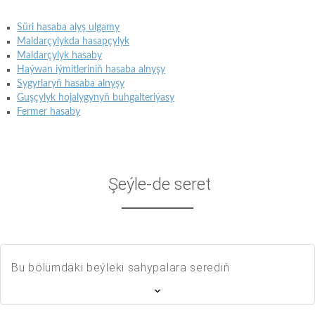
Süri hasaba alyş ulgamy
Maldarçylykda hasapçylyk
Maldarçylyk hasaby
Haýwan iýmitleriniň hasaba alnyşy
Sygyrlaryň hasaba alnyşy
Guşçylyk hojalygynyň buhgalteriýasy
Fermer hasaby
Şeýle-de seret
Bu bölümdäki beýleki sahypalara serediň