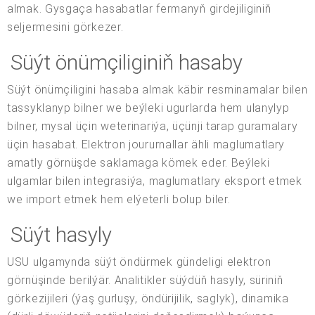
almak. Gysgaça hasabatlar fermanyň girdejiliginiň
seljermesini görkezer.
Süýt önümçiliginiň hasaby
Süýt önümçiligini hasaba almak käbir resminamalar bilen
tassyklanyp bilner we beýleki ugurlarda hem ulanylyp
bilner, mysal üçin weterinariýa, üçünji tarap guramalary
üçin hasabat. Elektron joururnallar ähli maglumatlary
amatly görnüşde saklamaga kömek eder. Beýleki
ulgamlar bilen integrasiýa, maglumatlary eksport etmek
we import etmek hem elýeterli bolup biler.
Süýt hasyly
USU ulgamynda süýt öndürmek gündeligi elektron
görnüşinde berilýär. Analitikler süýdüň hasyly, süriniň
görkezijileri (ýaş gurluşy, öndürijilik, saglyk), dinamika