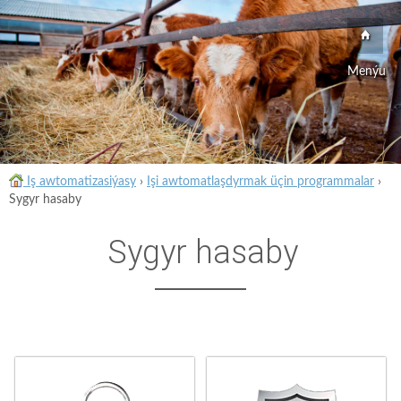
Menýu
Iş awtomatizasiýasy
›
Işi awtomatlaşdyrmak üçin programmalar
›
Sygyr hasaby
Sygyr hasaby