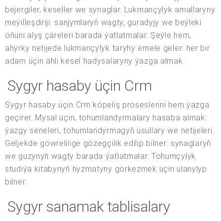
bejergiler, keseller we synaglar. Lukmançylyk amallaryny
meýilleşdiriji: sanjymlaryň wagty, guradyjy we beýleki
öňüni alyş çäreleri barada ýatlatmalar. Şeýle hem,
ahyrky netijede lukmançylyk taryhy emele geler: her bir
adam üçin ähli kesel hadysalaryny ýazga almak.
Sygyr hasaby üçin Crm
Sygyr hasaby üçin Crm köpeliş proseslerini hem ýazga
geçirer. Mysal üçin, tohumlandyrmalary hasaba almak:
ýazgy seneleri, tohumlandyrmagyň usullary we netijeleri.
Geljekde göwrelilige gözegçilik edilip bilner: synaglaryň
we guzynyň wagty barada ýatlatmalar. Tohumçylyk
studiýa kitabynyň hyzmatyny görkezmek üçin ulanylyp
bilner.
Sygyr sanamak tablisalary