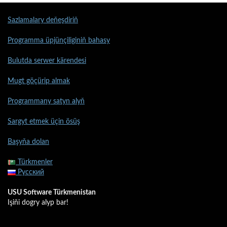
Sazlamalary deňeşdiriň
Programma üpjünçiliginiň bahasy
Bulutda serwer kärendesi
Mugt göçürip almak
Programmany satyn alyň
Sargyt etmek üçin ösüş
Başyňa dolan
Türkmenler
Русский
USU Software Türkmenistan
Işiňi dogry alyp bar!