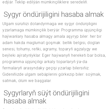
edýär. Teklip edilýän mümkinçiliklere seredeliň.
Sygyr öndürijiligini hasaba almak
Ulgam sürüňizi dolandyrmaga we sygyr öndürijiligini
yzarlamaga mümkinçilik berýär. Programma üpjünçiligi
haýwanlary hasaba almagy amala aşyryp biler: her bir
adam hakda maglumat goşmak: bellik belgisi, doglan
senesi, tohumy, reňki, agramy, toparyň agzalygy we
beýleki aýratynlyklar. Eger haýwanyň hereketi bar bolsa,
programma üpjünçiligi arkaly toparlaryň ýa-da
fermalaryň arasyndaky geçişi yzarlap bilersiňiz.
Gideniňizde ulgam sebäplerini görkezip biler: soýmak,
satmak, ölüm we başgalar.
Sygyrlaryň süýt öndürijiligini
hasaba almak