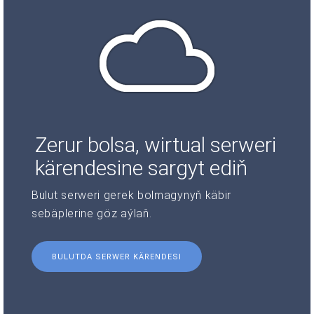
Zerur bolsa, wirtual serweri
kärendesine sargyt ediň
Bulut serweri gerek bolmagynyň käbir
sebäplerine göz aýlaň.
BULUTDA SERWER KÄRENDESI