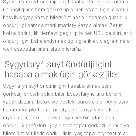
Sygyrlaryň süýt öndürijiligini hasaba almak programma
üpjünçiliginde hem görkezilip bilner. Mysal üçin, süýdüň
hasyllylygyny ýazyp bilersiňiz: her bir adamyň gündelik
öndürijiligi barada maglumatlary ýazga almak. Zerur
bolsa öndürijilik derňewi geçirilip bilner. USU-da sürüleriň
öndürijiligini bahalandyrmak üçin grafikler, diagrammalar
we hasabatlar bilen işläp bilersiňiz.
Sygyrlaryň süýt öndürijiligini
hasaba almak üçin görkezijiler
Sygyrlaryň süýt öndürijiligini hasaba almak üçin
görkezijiler dürli bolup biler. Esasylaryna üns bereliň:
ýagyň düzümi, belok we beýleki parametrler. Aýry-aýry
hasabatlar platforma arkaly amala aşyrylyp bilner,
mysal üçin, belli bir döwür üçin her bir adam üçin
öndürijilik grafikleri. Şeýle hem topar görkezijilerini alyp
bilersiňiz: sürüleriň öndürijiligini ýaş toparlary, tohumlar