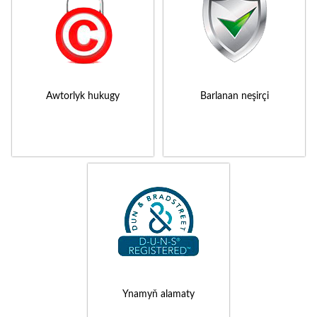
Awtorlyk hukugy
Barlanan neşirçi
Ynamyň alamaty