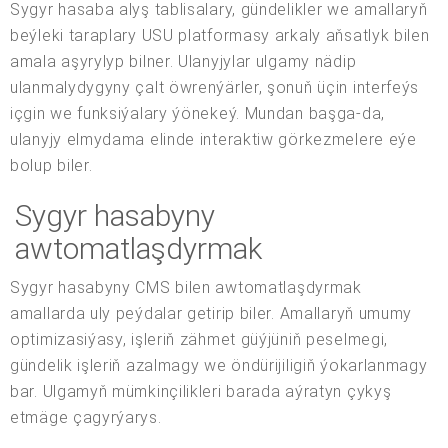
Sygyr hasaba alyş tablisalary, gündelikler we amallaryň
beýleki taraplary USU platformasy arkaly aňsatlyk bilen
amala aşyrylyp bilner. Ulanyjylar ulgamy nädip
ulanmalydygyny çalt öwrenýärler, şonuň üçin interfeýs
içgin we funksiýalary ýönekeý. Mundan başga-da,
ulanyjy elmydama elinde interaktiw görkezmelere eýe
bolup biler.
Sygyr hasabyny
awtomatlaşdyrmak
Sygyr hasabyny CMS bilen awtomatlaşdyrmak
amallarda uly peýdalar getirip biler. Amallaryň umumy
optimizasiýasy, işleriň zähmet güýjüniň peselmegi,
gündelik işleriň azalmagy we öndürijiligiň ýokarlanmagy
bar. Ulgamyň mümkinçilikleri barada aýratyn çykyş
etmäge çagyrýarys.