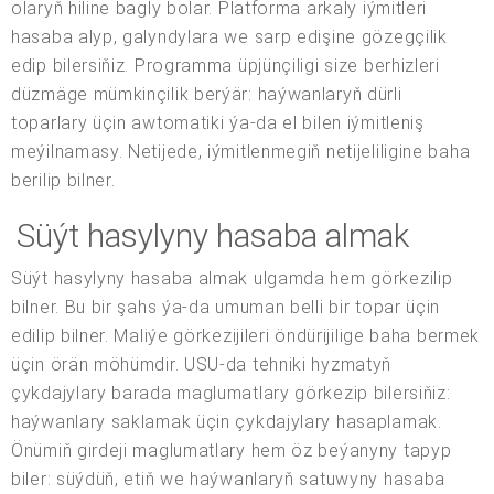
olaryň hiline bagly bolar. Platforma arkaly iýmitleri
hasaba alyp, galyndylara we sarp edişine gözegçilik
edip bilersiňiz. Programma üpjünçiligi size berhizleri
düzmäge mümkinçilik berýär: haýwanlaryň dürli
toparlary üçin awtomatiki ýa-da el bilen iýmitleniş
meýilnamasy. Netijede, iýmitlenmegiň netijeliligine baha
berilip bilner.
Süýt hasylyny hasaba almak
Süýt hasylyny hasaba almak ulgamda hem görkezilip
bilner. Bu bir şahs ýa-da umuman belli bir topar üçin
edilip bilner. Maliýe görkezijileri öndürijilige baha bermek
üçin örän möhümdir. USU-da tehniki hyzmatyň
çykdajylary barada maglumatlary görkezip bilersiňiz:
haýwanlary saklamak üçin çykdajylary hasaplamak.
Önümiň girdeji maglumatlary hem öz beýanyny tapyp
biler: süýdüň, etiň we haýwanlaryň satuwyny hasaba