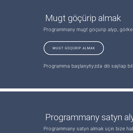
Mugt göçürip almak
Programmany mugt göçürip alyp, görkeziş
MUGT GÖÇÜRIP ALMAK
Programma başlanyňyzda dili saýlap bile
Programmany satyn al
Programmany satyn almak üçin bize haba