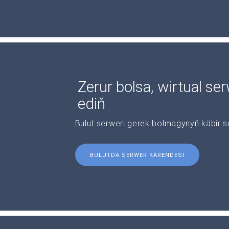
Zerur bolsa, wirtual se
ediň
Bulut serweri gerek bolmagynyň käbir s
BULUTDA SERWER KÄRENDESI