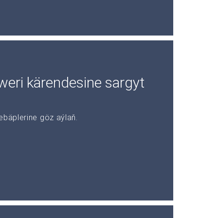
rweri kärendesine sargyt
ebäplerine göz aýlaň.