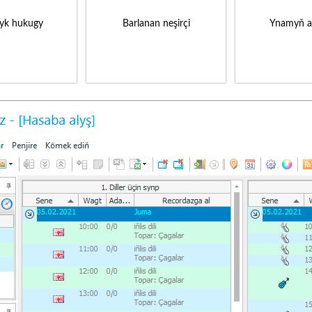
yk hukugy
Barlanan neşirçi
Ynamyň a