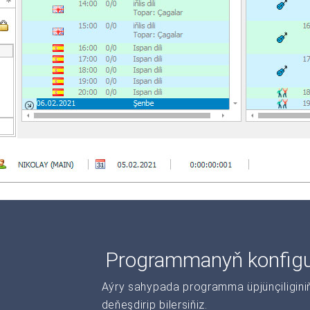
Programmanyň konfigur
Aýry sahypada programma üpjünçiliginiň 
deňeşdirip bilersiňiz.