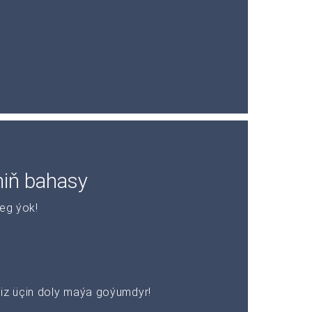
niň bahasy
leg ýok!
z üçin doly maýa goýumdyr!