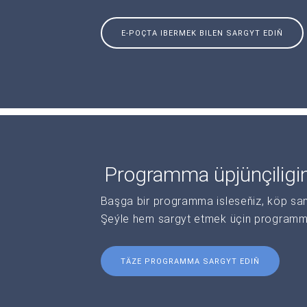
E-POÇTA IBERMEK BILEN SARGYT EDIŇ
Programma üpjünçiligi
Başga bir programma isleseňiz, köp sanl
Şeýle hem sargyt etmek üçin programma 
TÄZE PROGRAMMA SARGYT EDIŇ