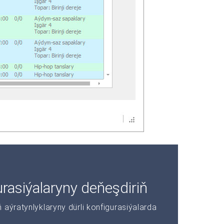
asiýalaryny deňeşdiriň
aýratynlyklaryny dürli konfigurasiýalarda