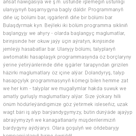
aňsat nawigasiýa we ş.m. üstünde işlemegiň üstünligi
ulanyjynyň başarnygyna bagly däldir. Programmanyň
diňe üç bölümi bar, işgärleriň diňe bir bölümi bar.
Bulaşdyrmak kyn. Beýleki iki bölüm programma sikliniň
başlangyjy we ahyry - olarda başlangyç maglumatlar,
birinjisinde her okuw jaýy üçin aýratyn, ikinjisinde
jemleýji hasabatlar bar. Ulanyjy bölümi, talyplaryň
awtomatiki hasaplaşyk programmasynda öz borçlaryny
ýerine ýetirýänlerinde diňe işgärler tarapyndan girizilen
häzirki maglumatlary öz içine alýar. Dolandyryş, talyp
hasapçylyk programmasynyň kömegi bilen hemme zat
we her kim - talyplar we mugallymlar hakda suwuk we
amatly gurluşly maglumatlary alýar. Size ýokary hilli
önüm hödürleýändigimize göz ýetirmek isleseňiz, uzak
wagt bäri iş alyp barýandygymyzy, bütin dünýäde ajaýyp
abraýymyzyň we kanagatlanarly müşderilerimiziň
bardygyny aýdýarys. Olara goşulyň we öňdebaryjy
kompaniýalaryň birine öwrüliň!