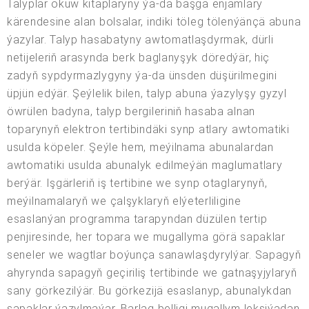
Talyplar okuw kitaplaryny ýa-da başga enjamlary
kärendesine alan bolsalar, indiki töleg tölenýänçä abuna
ýazylar. Talyp hasabatyny awtomatlaşdyrmak, dürli
netijeleriň arasynda berk baglanyşyk döredýär, hiç
zadyň sypdyrmazlygyny ýa-da ünsden düşürilmegini
üpjün edýär. Şeýlelik bilen, talyp abuna ýazylyşy gyzyl
öwrülen badyna, talyp bergileriniň hasaba alnan
toparynyň elektron tertibindäki synp atlary awtomatiki
usulda köpeler. Şeýle hem, meýilnama abunalardan
awtomatiki usulda abunalyk edilmeýän maglumatlary
berýär. Işgärleriň iş tertibine we synp otaglarynyň,
meýilnamalaryň we çalşyklaryň elýeterliligine
esaslanýan programma tarapyndan düzülen tertip
penjiresinde, her topara we mugallyma görä sapaklar
seneler we wagtlar boýunça sanawlaşdyrylýar. Sapagyň
ahyrynda sapagyň geçiriliş tertibinde we gatnaşyjylaryň
sany görkezilýär. Bu görkezijä esaslanyp, abunalykdan
sapaklar ýazylmaýar. Barlag belligi mugallym leksiýadan