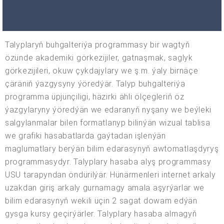
Talyplaryň buhgalteriýa programmasy bir wagtyň
özünde akademiki görkezijiler, gatnaşmak, saglyk
görkezijileri, okuw çykdajylary we ş.m. ýaly birnäçe
çäräniň ýazgysyny ýöredýär. Talyp buhgalteriýa
programma üpjünçiligi, häzirki ähli ölçegleriň öz
ýazgylaryny ýöredýän we edaranyň nyşany we beýleki
salgylanmalar bilen formatlanyp bilinýän wizual tablisa
we grafiki hasabatlarda gaýtadan işlenýän
maglumatlary berýän bilim edarasynyň awtomatlaşdyryş
programmasydyr. Talyplary hasaba alyş programmasy
USU tarapyndan öndürilýär. Hünärmenleri internet arkaly
uzakdan giriş arkaly gurnamagy amala aşyrýarlar we
bilim edarasynyň wekili üçin 2 sagat dowam edýän
gysga kursy geçirýärler. Talyplary hasaba almagyň