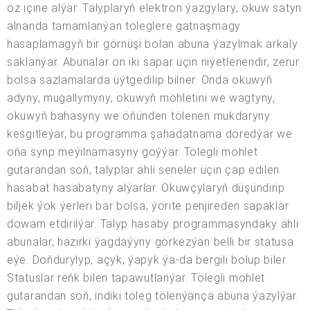
öz içine alýar. Talyplaryň elektron ýazgylary, okuw satyn
alnanda tamamlanýan töleglere gatnaşmagy
hasaplamagyň bir görnüşi bolan abuna ýazylmak arkaly
saklanýar. Abunalar on iki sapar üçin niýetlenendir, zerur
bolsa sazlamalarda üýtgedilip bilner. Onda okuwyň
adyny, mugallymyny, okuwyň möhletini we wagtyny,
okuwyň bahasyny we öňünden tölenen mukdaryny
kesgitleýär, bu programma şahadatnama döredýär we
oňa synp meýilnamasyny goýýar. Tölegli möhlet
gutarandan soň, talyplar ähli seneler üçin çap edilen
hasabat hasabatyny alýarlar. Okuwçylaryň düşündirip
biljek ýok ýerleri bar bolsa, ýörite penjireden sapaklar
dowam etdirilýär. Talyp hasaby programmasyndaky ähli
abunalar, häzirki ýagdaýyny görkezýän belli bir statusa
eýe. Doňdurylyp, açyk, ýapyk ýa-da bergili bolup biler.
Statuslar reňk bilen tapawutlanýar. Tölegli möhlet
gutarandan soň, indiki töleg tölenýänçä abuna ýazylýar.