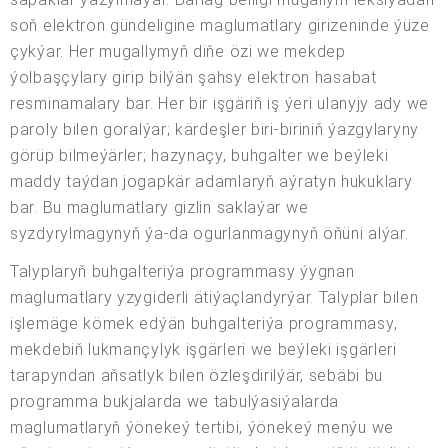
soň elektron gündeligine maglumatlary girizeninde ýüze
çykýar. Her mugallymyň diňe özi we mekdep
ýolbaşçylary girip bilýän şahsy elektron hasabat
resminamalary bar. Her bir işgäriň iş ýeri ulanyjy ady we
paroly bilen goralýar; kärdeşler biri-biriniň ýazgylaryny
görüp bilmeýärler; hazynaçy, buhgalter we beýleki
maddy taýdan jogapkär adamlaryň aýratyn hukuklary
bar. Bu maglumatlary gizlin saklaýar we
syzdyrylmagynyň ýa-da ogurlanmagynyň öňüni alýar.
Talyplaryň buhgalteriýa programmasy ýygnan
maglumatlary yzygiderli ätiýaçlandyrýar. Talyplar bilen
işlemäge kömek edýän buhgalteriýa programmasy,
mekdebiň lukmançylyk işgärleri we beýleki işgärleri
tarapyndan aňsatlyk bilen özleşdirilýär, sebäbi bu
programma bukjalarda we tabulýasiýalarda
maglumatlaryň ýönekeý tertibi, ýönekeý menýu we