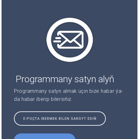
Programmany satyn alyň
Programmany satyn almak üçin bize habar ýa-
da habar iberip bilersiňiz
E-POÇTA IBERMEK BILEN SARGYT EDIŇ