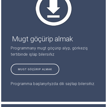
Mugt göçürip almak
Programmany mugt göçürip alyp, görkeziş
tertibinde işläp bilersiňiz
MUGT GÖÇÜRIP ALMAK
Programma başlanyňyzda dili saýlap bilersiňiz.