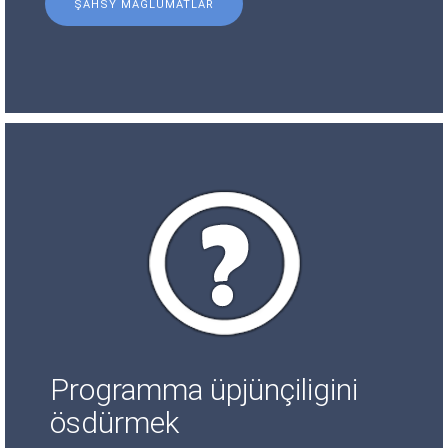
ŞAHSY MAGLUMATLAR
Programma üpjünçiligini
ösdürmek