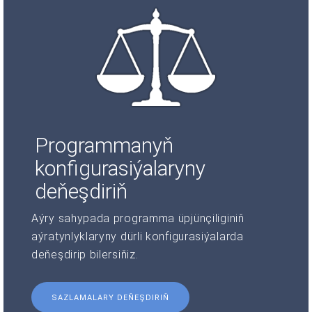
Programmanyň
konfigurasiýalaryny
deňeşdiriň
Aýry sahypada programma üpjünçiliginiň
aýratynlyklaryny dürli konfigurasiýalarda
deňeşdirip bilersiňiz.
SAZLAMALARY DEŇEŞDIRIŇ