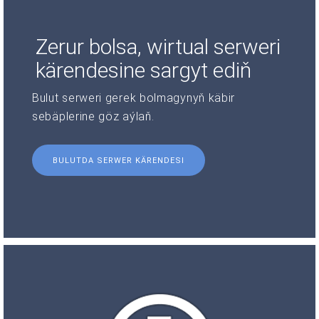
Zerur bolsa, wirtual serweri
kärendesine sargyt ediň
Bulut serweri gerek bolmagynyň käbir
sebäplerine göz aýlaň.
BULUTDA SERWER KÄRENDESI