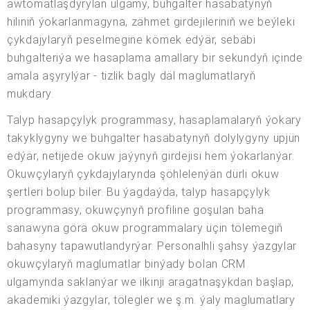
awtomatlaşdyrylan ulgamy, buhgalter hasabatynyň
hiliniň ýokarlanmagyna, zähmet girdejileriniň we beýleki
çykdajylaryň peselmegine kömek edýär, sebäbi
buhgalteriýa we hasaplama amallary bir sekundyň içinde
amala aşyrylýar - tizlik bagly däl maglumatlaryň
mukdary.
Talyp hasapçylyk programmasy, hasaplamalaryň ýokary
takyklygyny we buhgalter hasabatynyň dolylygyny üpjün
edýär, netijede okuw jaýynyň girdejisi hem ýokarlanýar.
Okuwçylaryň çykdajylarynda şöhlelenýän dürli okuw
şertleri bolup biler. Bu ýagdaýda, talyp hasapçylyk
programmasy, okuwçynyň profiline goşulan baha
sanawyna görä okuw programmalary üçin tölemegiň
bahasyny tapawutlandyrýar. Personalhli şahsy ýazgylar
okuwçylaryň maglumatlar binýady bolan CRM
ulgamynda saklanýar we ilkinji aragatnaşykdan başlap,
akademiki ýazgylar, tölegler we ş.m. ýaly maglumatlary