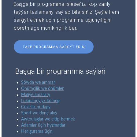
Başga bir programma isleseňiz, köp sanly
taýýar taslamany saýlap bilersiňiz. Şeýle hem
sargyt etmek üçin programma üpjünçiligini
döretmäge mümkinçilik bar.
TÄZE PROGRAMMA SARGYT EDIŇ
Başga bir programma saýlaň
Söwda we ammar
Önümçilik we önümler
Maliýe amallary
Lukmançylyk kömegi
Gözellik pudagy
Sport we dynç alyş
Awtoulaglar we eltip bermek
Adamlar üçin hyzmatlar
Her gurama üçin