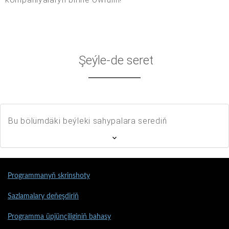
Şeýle-de seret
Bu bölümdäki beýleki sahypalara serediň
Programmanyň skrinshoty
Sazlamalary deňeşdiriň
Programma üpjünçiliginiň bahasy