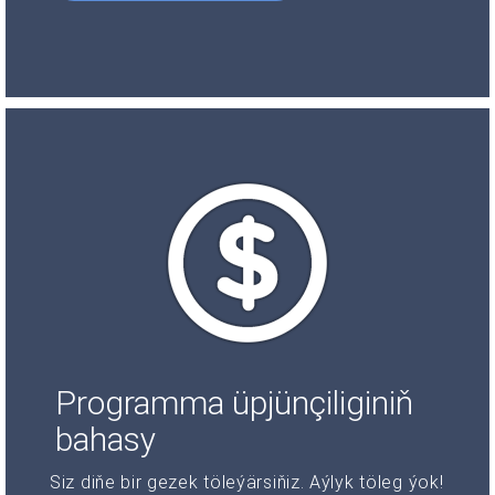
Programma üpjünçiliginiň
bahasy
Siz diňe bir gezek töleýärsiňiz. Aýlyk töleg ýok!