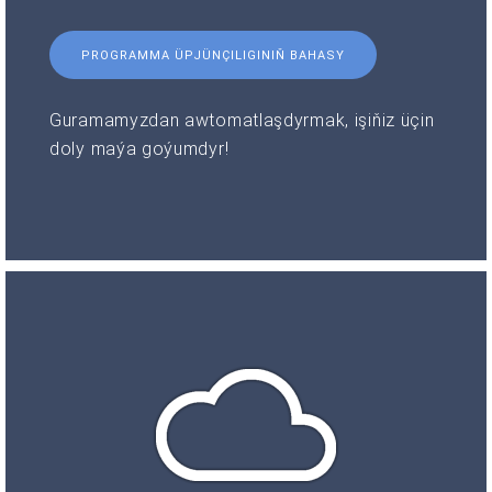
PROGRAMMA ÜPJÜNÇILIGINIŇ BAHASY
Guramamyzdan awtomatlaşdyrmak, işiňiz üçin
doly maýa goýumdyr!