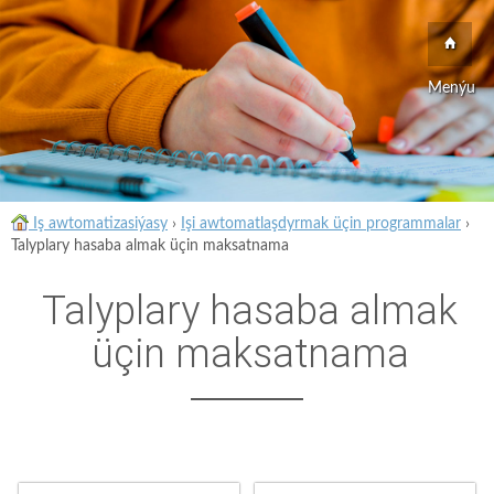
Menýu
Iş awtomatizasiýasy
›
Işi awtomatlaşdyrmak üçin programmalar
›
Talyplary hasaba almak üçin maksatnama
Talyplary hasaba almak
üçin maksatnama