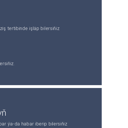
 tertibinde işläp bilersiňiz
rsiňiz.
yň
r ýa-da habar iberip bilersiňiz