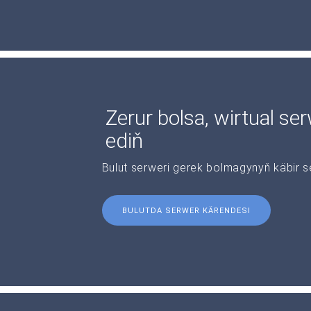
Zerur bolsa, wirtual se
ediň
Bulut serweri gerek bolmagynyň käbir s
BULUTDA SERWER KÄRENDESI