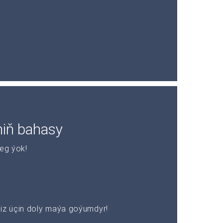
niň bahasy
leg ýok!
z üçin doly maýa goýumdyr!