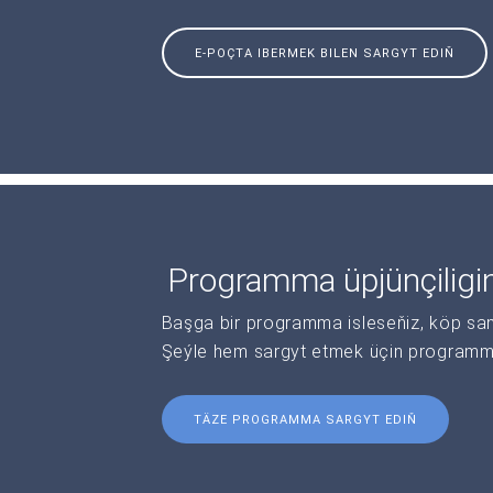
E-POÇTA IBERMEK BILEN SARGYT EDIŇ
Programma üpjünçiligi
Başga bir programma isleseňiz, köp sanl
Şeýle hem sargyt etmek üçin programma 
TÄZE PROGRAMMA SARGYT EDIŇ