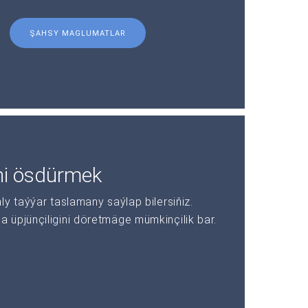
ŞAHSY MAGLUMATLAR
ni ösdürmek
y taýýar taslamany saýlap bilersiňiz.
üpjünçiligini döretmäge mümkinçilik bar.