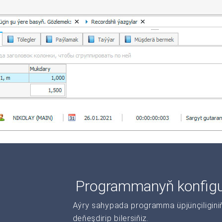
Programmanyň konfigur
Aýry sahypada programma üpjünçiliginiň 
deňeşdirip bilersiňiz.