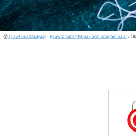
Iş awtomatizasiýasy
›
Işi awtomatlaşdyrmak üçin programmalar
›
Ti