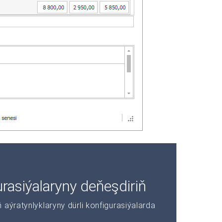
asiýalaryny deňeşdiriň
aýratynlyklaryny dürli konfigurasiýalarda