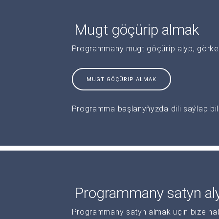
Mugt göçürip almak
Programmany mugt göçürip alyp, görkeziş
MUGT GÖÇÜRIP ALMAK
Programma başlanyňyzda dili saýlap bile
Programmany satyn al
Programmany satyn almak üçin bize haba