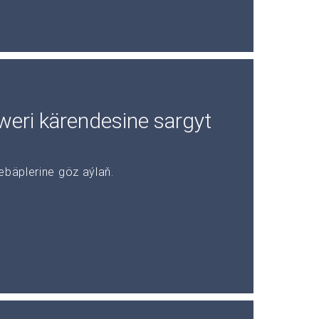
rweri kärendesine sargyt
ebäplerine göz aýlaň.