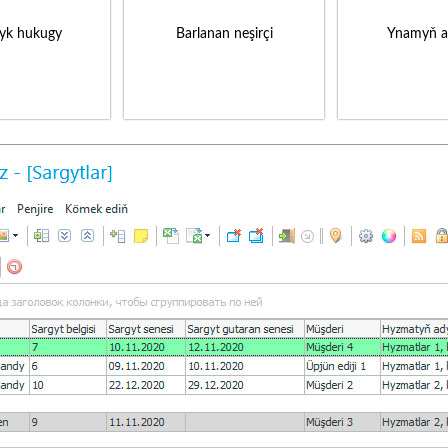
yk hukugy
Barlanan neşirçi
Ynamyň a