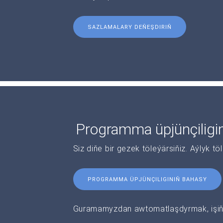
SAZLAMALARY DEŇEŞDIRIŇ
Programma üpjünçiligi
Siz diňe bir gezek töleýärsiňiz. Aýlyk tö
PROGRAMMA ÜPJÜNÇILIGINIŇ BAHASY
Guramamyzdan awtomatlaşdyrmak, işiňi