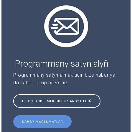
Programmany satyn alyň
Programmany satyn almak üçin bize habar ýa-
da habar iberip bilersiňiz
E-POÇTA IBERMEK BILEN SARGYT EDIŇ
ŞAHSY MAGLUMATLAR