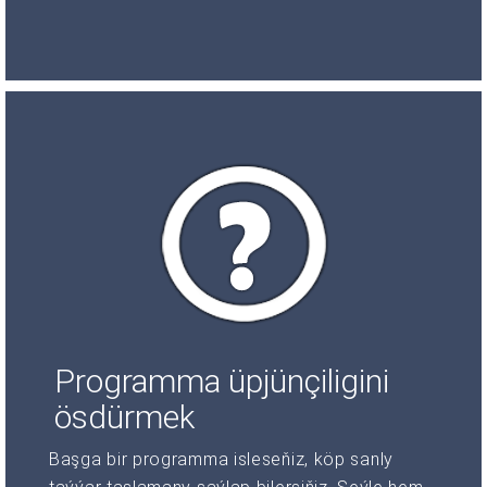
Programma üpjünçiligini
ösdürmek
Başga bir programma isleseňiz, köp sanly