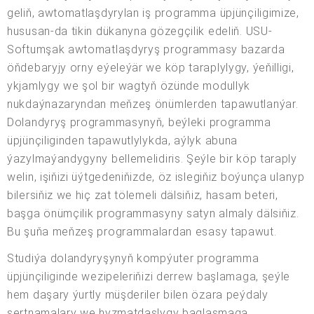
geliň, awtomatlaşdyrylan iş programma üpjünçiligimize,
hususan-da tikin dükanyna gözegçilik edeliň. USU-
Softumşak awtomatlaşdyryş programmasy bazarda
öňdebaryjy orny eýeleýär we köp taraplylygy, ýeňilligi,
ykjamlygy we şol bir wagtyň özünde modullyk
nukdaýnazaryndan meňzeş önümlerden tapawutlanýar.
Dolandyryş programmasynyň, beýleki programma
üpjünçiliginden tapawutlylykda, aýlyk abuna
ýazylmaýandygyny bellemelidiris. Şeýle bir köp taraply
welin, işiňizi üýtgedeniňizde, öz islegiňiz boýunça ulanyp
bilersiňiz we hiç zat tölemeli dälsiňiz, hasam beteri,
başga önümçilik programmasyny satyn almaly dälsiňiz.
Bu şuňa meňzeş programmalardan esasy tapawut.
Studiýa dolandyryşynyň kompýuter programma
üpjünçiliginde wezipeleriňizi derrew başlamaga, şeýle
hem daşary ýurtly müşderiler bilen özara peýdaly
şertnamalary we hyzmatdaşlygy baglaşmaga