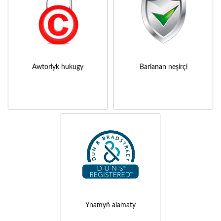
Awtorlyk hukugy
Barlanan neşirçi
Ynamyň alamaty