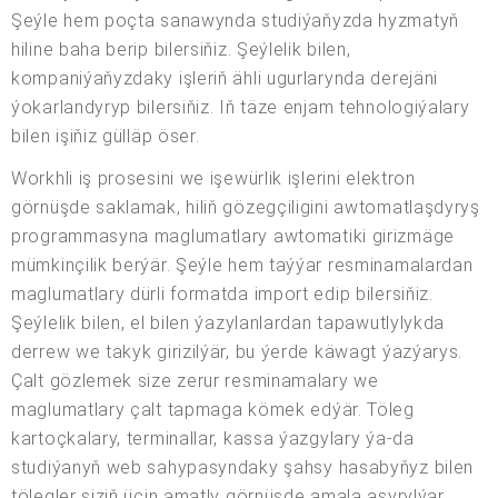
Şeýle hem poçta sanawynda studiýaňyzda hyzmatyň
hiline baha berip bilersiňiz. Şeýlelik bilen,
kompaniýaňyzdaky işleriň ähli ugurlarynda derejäni
ýokarlandyryp bilersiňiz. Iň täze enjam tehnologiýalary
bilen işiňiz gülläp öser.
Workhli iş prosesini we işewürlik işlerini elektron
görnüşde saklamak, hiliň gözegçiligini awtomatlaşdyryş
programmasyna maglumatlary awtomatiki girizmäge
mümkinçilik berýär. Şeýle hem taýýar resminamalardan
maglumatlary dürli formatda import edip bilersiňiz.
Şeýlelik bilen, el bilen ýazylanlardan tapawutlylykda
derrew we takyk girizilýär, bu ýerde käwagt ýazýarys.
Çalt gözlemek size zerur resminamalary we
maglumatlary çalt tapmaga kömek edýär. Töleg
kartoçkalary, terminallar, kassa ýazgylary ýa-da
studiýanyň web sahypasyndaky şahsy hasabyňyz bilen
tölegler siziň üçin amatly görnüşde amala aşyrylýar.