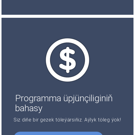
Programma üpjünçiliginiň
bahasy
Siz diňe bir gezek töleýärsiňiz. Aýlyk töleg ýok!