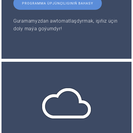
PROGRAMMA ÜPJÜNÇILIGINIŇ BAHASY
Guramamyzdan awtomatlaşdyrmak, işiňiz üçin
doly maýa goýumdyr!