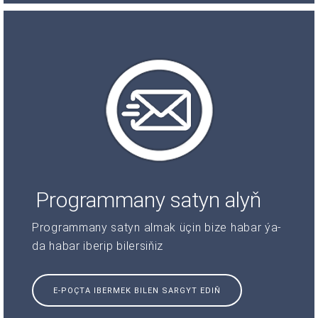
Programmany satyn alyň
Programmany satyn almak üçin bize habar ýa-
da habar iberip bilersiňiz
E-POÇTA IBERMEK BILEN SARGYT EDIŇ