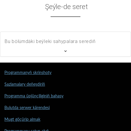
Şeýle-de seret
Bu bölümdäki beýleki sahypalara serediň
Programmanyň skrinshoty
Sazlamalary deňeşdiriň
Programma üpjünçiliginiň bahasy
Bulutda serwer kärendesi
Mugt göçürip almak