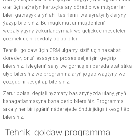
olar üçin aýratyn kartoçkalary döredip we müşderiler
bilen gatnaşyklaryň ähli täsirlerini we aýratynlyklaryny
ýazyp bilersiňiz. Bu maglumatlar müşderileriň
wepalylygyny ýokarlandyrmak we geljekde meseleleri
çözmek üçin peýdaly bolup biler.
Tehniki goldaw üçin CRM ulgamy siziň üçin hasabat
döreder, onuň esasynda proses seljerişini geçirip
bilersiňiz. Islegleriň sany we görnüşleri barada statistika
alyp bilersiňiz we programmalaryň jogap wagtyny we
çözgüdini kesgitläp bilersiňiz.
Zerur bolsa, degişli hyzmaty başlanyňyzda ulanyjynyň
kanagatlanmasyna baha berip bilersiňiz. Programma
arkaly her bir işgäriň näderejede öndürijidigini kesgitläp
bilersiňiz.
Tehniki goldaw programma