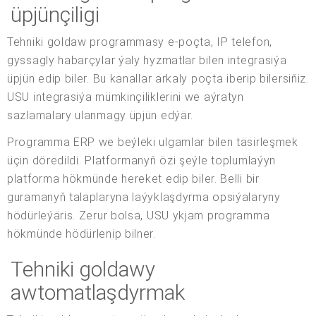
üpjünçiligi
Tehniki goldaw programmasy e-poçta, IP telefon,
gyssagly habarçylar ýaly hyzmatlar bilen integrasiýa
üpjün edip biler. Bu kanallar arkaly poçta iberip bilersiňiz.
USU integrasiýa mümkinçiliklerini we aýratyn
sazlamalary ulanmagy üpjün edýär.
Programma ERP we beýleki ulgamlar bilen täsirleşmek
üçin döredildi. Platformanyň özi şeýle toplumlaýyn
platforma hökmünde hereket edip biler. Belli bir
guramanyň talaplaryna laýyklaşdyrma opsiýalaryny
hödürleýäris. Zerur bolsa, USU ykjam programma
hökmünde hödürlenip bilner.
Tehniki goldawy
awtomatlaşdyrmak