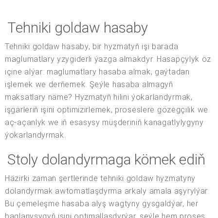
Tehniki goldaw hasaby
Tehniki goldaw hasaby, bir hyzmatyň işi barada
maglumatlary yzygiderli ýazga almakdyr. Hasapçylyk öz
içine alýar: maglumatlary hasaba almak, gaýtadan
işlemek we derňemek. Şeýle hasaba almagyň
maksatlary näme? Hyzmatyň hilini ýokarlandyrmak,
işgärleriň işini optimizirlemek, proseslere gözegçilik we
aç-açanlyk we iň esasysy müşderiniň kanagatlylygyny
ýokarlandyrmak.
Stoly dolandyrmaga kömek ediň
Häzirki zaman şertlerinde tehniki goldaw hyzmatyny
dolandyrmak awtomatlaşdyrma arkaly amala aşyrylýar.
Bu çemeleşme hasaba alyş wagtyny gysgaldýar, her
baglanyşygyň işini optimallaşdyrýar, şeýle hem proses