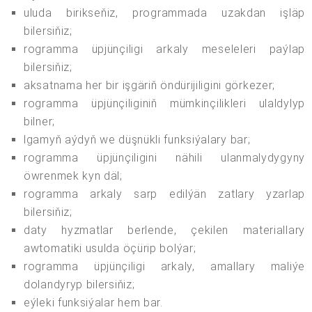
uluda birikseňiz, programmada uzakdan işläp
bilersiňiz;
rogramma üpjünçiligi arkaly meseleleri paýlap
bilersiňiz;
aksatnama her bir işgäriň öndürijiligini görkezer;
rogramma üpjünçiliginiň mümkinçilikleri ulaldylyp
bilner;
lgamyň aýdyň we düşnükli funksiýalary bar;
rogramma üpjünçiligini nähili ulanmalydygyny
öwrenmek kyn däl;
rogramma arkaly sarp edilýän zatlary yzarlap
bilersiňiz;
daty hyzmatlar berlende, çekilen materiallary
awtomatiki usulda öçürip bolýar;
rogramma üpjünçiligi arkaly, amallary maliýe
dolandyryp bilersiňiz;
eýleki funksiýalar hem bar.