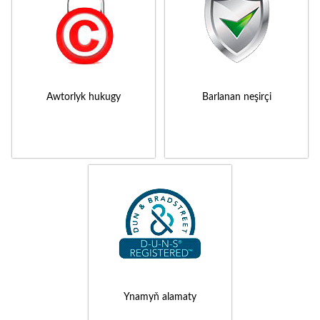
Awtorlyk hukugy
Barlanan neşirçi
Ynamyň alamaty