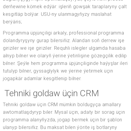
derňewine kömek edýär: işleriň gowşak taraplaryny çalt
kesgitläp bolýar. USU-ny ulanmagyňyzy maslahat
berýäris;
Programma üpjünçiligi arkaly, professional programma
dolandyryşyny gurap bilersiňiz. Alandan soň derrew işe
giriziler we işe giriziler. Requhli islegler ulgamda hasaba
alnyp bilner we olaryň ýerine ýetirilişine gözegçilik edilip
bilner. Şeýle hem programma üpjünçiliginde haýyşlar ileri
tutulyp bilner, gyssaglylyk we ýerine ýetirmek üçin
jogapkär adamlar kesgitlenip bilner.
Tehniki goldaw üçin CRM
Tehniki goldaw üçin CRM mümkin boldugyça amallary
awtomatlaşdyryp biler. Mysal üçin, adaty bir sorag üçin
programma alanyňyzda, jogap bermek üçin bir şablon
ulanyp bilersiňiz. Bu maksat bilen ýörite iş botlaryny