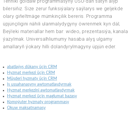
Tehniki goldaw programmasyny USU-dan satyn alyp
bilersiňiz. Size zerur funksiýalary saýlarys we geljekde
olary giňeltmäge mümkinçilik bereris. Programma
üpjünçiligini nähili ulanmalydygyny öwrenmek kyn däl;
Beýleki materiallar hem bar: wideo, prezentasiýa, kanala
ýazylmak. Universalhliumumy hasaba alyş ulgamy
amallaryň ýokary hilli dolandyrylmagyny üpjün eder.
abatlaýyş dükany üçin CRM
Hyzmat merkezi üçin CRM
Müşderi hyzmaty üçin CRM
Iş ussahanasyny awtomatlaşdyrmak
Hyzmat merkezini awtomatlaşdyrmak
Hyzmat merkezi üçin maglumat bazasy
Kompýuter hyzmaty programmasy
Okuw maksatnamasy