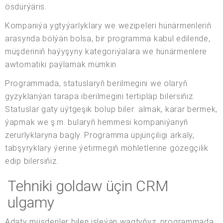
ösdürýäris.
Kompaniýa ygtyýarlyklary we wezipeleri hünärmenleriň
arasynda bölýän bolsa, bir programma kabul edilende,
müşderiniň haýyşyny kategoriýalara we hünärmenlere
awtomatiki paýlamak mümkin.
Programmada, statuslaryň berilmegini we olaryň
gyzyklanýan tarapa iberilmegini tertipläp bilersiňiz.
Statuslar gaty üýtgeşik bolup biler: almak, karar bermek,
ýapmak we ş.m. bularyň hemmesi kompaniýanyň
zerurlyklaryna bagly. Programma üpjünçiligi arkaly,
tabşyryklary ýerine ýetirmegiň möhletlerine gözegçilik
edip bilersiňiz.
Tehniki goldaw üçin CRM
ulgamy
Adaty müşderiler bilen işleýän wagtyňyz, programmada