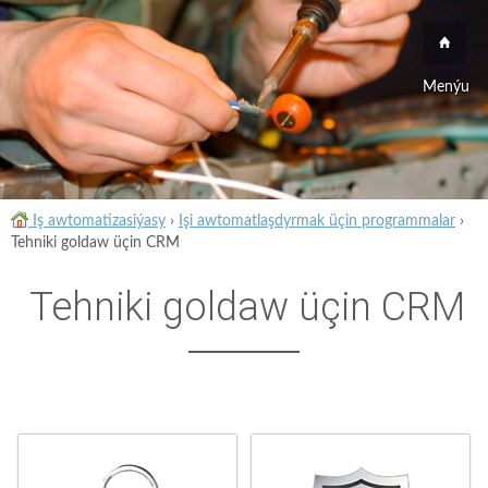
Menýu
Iş awtomatizasiýasy
›
Işi awtomatlaşdyrmak üçin programmalar
›
Tehniki goldaw üçin CRM
Tehniki goldaw üçin CRM