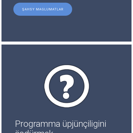
ŞAHSY MAGLUMATLAR
Programma üpjünçiligini