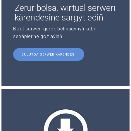
Zerur bolsa, wirtual serweri
kärendesine sargyt ediň
Bulut serweri gerek bolmagynyň käbir
sebäplerine göz aýlaň.
BULUTDA SERWER KÄRENDESI