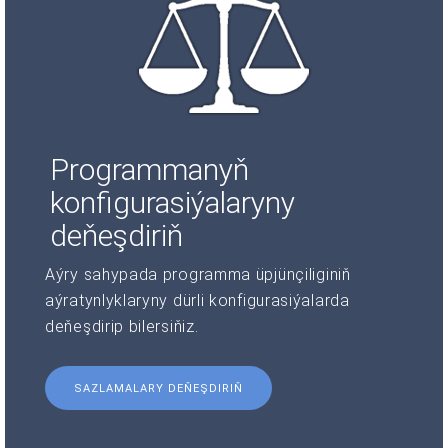
Programmanyň
konfigurasiýalaryny
deňeşdiriň
Aýry sahypada programma üpjünçiliginiň
aýratynlyklaryny dürli konfigurasiýalarda
deňeşdirip bilersiňiz.
SAZLAMALARY DEŇEŞDIRIŇ