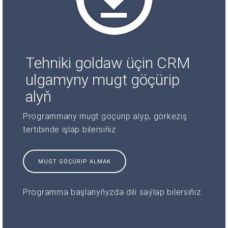
Tehniki goldaw üçin CRM
ulgamyny mugt göçürip
alyň
Programmany mugt göçürip alyp, görkeziş
tertibinde işläp bilersiňiz
MUGT GÖÇÜRIP ALMAK
Programma başlanyňyzda dili saýlap bilersiňiz.