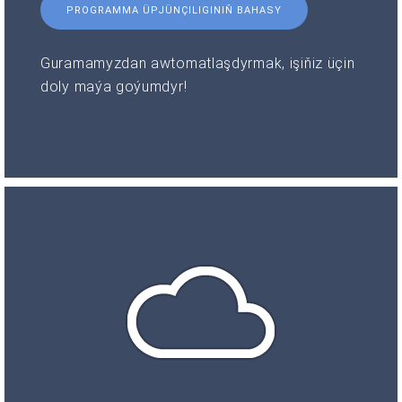
PROGRAMMA ÜPJÜNÇILIGINIŇ BAHASY
Guramamyzdan awtomatlaşdyrmak, işiňiz üçin
doly maýa goýumdyr!