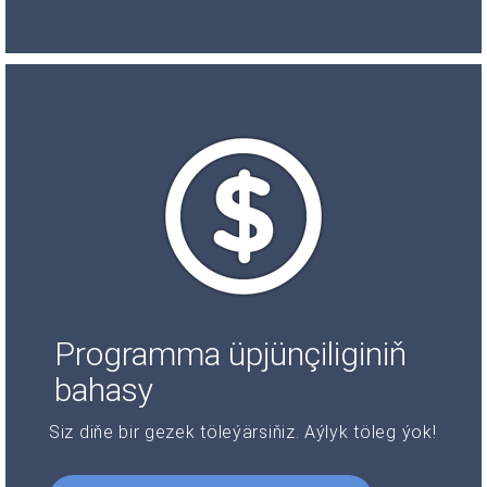
Programma üpjünçiliginiň
bahasy
Siz diňe bir gezek töleýärsiňiz. Aýlyk töleg ýok!