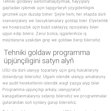
Tehniki goldawy awtomatlaşdyrmak, haýyşlary
gaýtadan işlemek üçin tapgyrlaryň yzygiderliligini
girizmek üçin düzülip bilner. Şeýle hem, her etapda dürli
ssenariýalary we tassyklamalary goldap biler. Elýeterlilik
we howpsuzlyk üçin bulut saklaýyş opsiýalary bilen
üpjün edip bileris. Zerur bolsa, işgärleriňize iş
meýdanyna uzakdan girip we goldaw berip bilersiňiz.
Tehniki goldaw programma
üpjünçiligini satyn alyň
USU-da dürli ulanyjy toparlary üçin giriş hukuklaryny
dolandyryp bilersiňiz. Ulgam islendik ulanyjy amallaryny
we audit hereketlerini islendik wagt ýazga alyp biler.
Programma üpjünçiligi arkaly, ulanyjylaryň
kanagatlanmalaryny seljerip bilersiňiz we programmalar
gutarandan soň synlary gurup bilersiňiz;