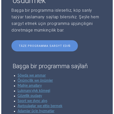
ösdürmek
Başga bir programma isleseňiz, köp sanly
taýýar taslamany saýlap bilersiňiz. Şeýle hem
sargyt etmek üçin programma üpjünçiligini
döretmäge mümkinçilik bar.
TÄZE PROGRAMMA SARGYT EDIŇ
Başga bir programma saýlaň
Söwda we ammar
Önümçilik we önümler
Maliýe amallary
Lukmançylyk kömegi
Gözellik pudagy
Sport we dynç alyş
Awtoulaglar we eltip bermek
Adamlar üçin hyzmatlar