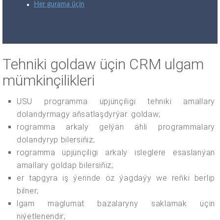
Her gurama üçin
Tehniki goldaw üçin CRM ulgam
mümkinçilikleri
USU programma üpjünçiligi tehniki amallary
dolandyrmagy aňsatlaşdyrýar. goldaw;
rogramma arkaly gelýän ähli programmalary
dolandyryp bilersiňiz;
rogramma üpjünçiligi arkaly isleglere esaslanýan
amallary goldap bilersiňiz;
er tapgyra iş ýerinde öz ýagdaýy we reňki berlip
bilner;
lgam maglumat bazalaryny saklamak üçin
niýetlenendir;