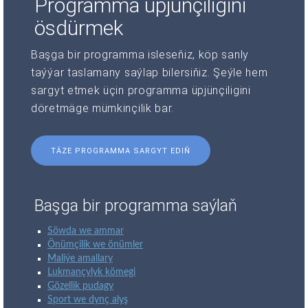
Programma üpjünçiligini
ösdürmek
Başga bir programma isleseňiz, köp sanly
taýýar taslamany saýlap bilersiňiz. Şeýle hem
sargyt etmek üçin programma üpjünçiligini
döretmäge mümkinçilik bar.
TÄZE PROGRAMMA SARGYT EDIŇ
Başga bir programma saýlaň
Söwda we ammar
Önümçilik we önümler
Maliýe amallary
Lukmançylyk kömegi
Gözellik pudagy
Sport we dynç alyş