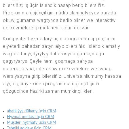
bilersiňiz; Iş üçin islendik hasap berip bilersiňiz.
Programma üpjünçiligini nädip ulanmalydygy barada
okuw, gurnama wagtynda berlip bilner we interaktiw
görkezmelere girmek hem üpjün edilýär.
Kompýuter hyzmatlary üçin programma üpjünçiligini
elýeterli bahadan satyn alyp bilersiňiz. Islendik amatly
wagtda tanyşdyrylyş dabarasyna gatnaşmaga
çagyrýarys. Şeýle hem, goşmaça sahypa
materiallaryna, interaktiw görkezmelere we synag
wersiýasyna girip bilersiňiz. Universalhliumumy hasaba
alyş ulgamy - ösen programma üpjünçiliginiň
çözgüdinde häzirki zaman mümkinçilikleri.
abatlaýyş dükany üçin CRM
Hyzmat merkezi üçin CRM
Müşderi hyzmaty üçin CRM
Tehniki goldaw üçin CRM