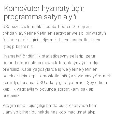
Kompýuter hyzmaty üçin
programma satyn alyň
USU size awtomatiki hasabat berer. Girdejiler,
çykdajylar, ýerine ýetirilen sargytlar we şol bir wagtyň
özünde girdejiligini seljermek bilen hasabatlar bilen
işleşip bilersiňiz.
Hyzmatyň öndürijilik statistikasyny seljerip, zerur
bolanda prosesleriň gowşak taraplaryny ýok edip
bilersiňiz. Käbir ýagdaýlarda iş we ýerine ýetirilen
bölekler üçin kepillik möhletleriniň ýazgylaryny ýöretmek
zerurdyr, bu amal USU arkaly guralyp bilner. Şeýle hem
kepillik ýagdaýlary boýunça statistikany saklap
bilersiňiz.
Programma üpjünçiligi hatda bulut esasynda hem
ulanylyp bilner, bu hakda has köp maglumat alyp