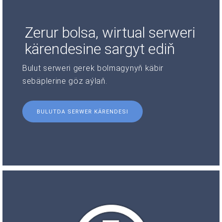
Zerur bolsa, wirtual serweri
kärendesine sargyt ediň
Bulut serweri gerek bolmagynyň käbir
sebäplerine göz aýlaň.
BULUTDA SERWER KÄRENDESI