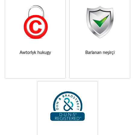
Awtorlyk hukugy
Barlanan neşirçi