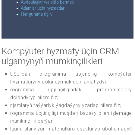
Awtoulaglar we eltip bermek
Adamlar üçin hyzmatlar
Her gurama üçin
Kompýuter hyzmaty üçin CRM
ulgamynyň mümkinçilikleri
USU-dan programma üpjünçiligi kompýuter
hyzmatlaryny dolandyrmak üçin amatlydyr;
rogramma üpjünçiligindäki programmalary
dolandyryp bilersiňiz;
njamlaryň taýýarlyk ýagdaýyny yzarlap bilersiňiz;
rogramma üpjünçiligi müşderi bazasy bilen işlemäge
mümkinçilik berýär;
lgam, ulanylýan materiallara esaslanyp abatlamagyň