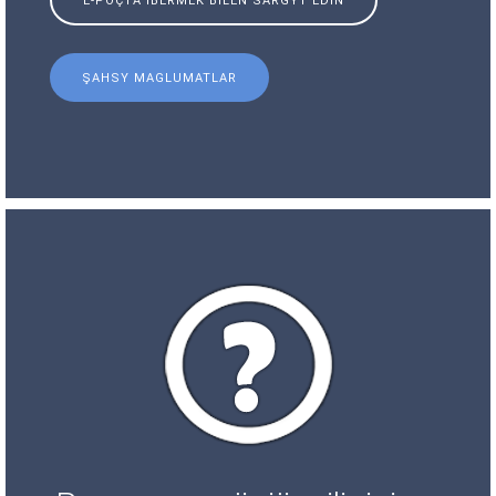
E-POÇTA IBERMEK BILEN SARGYT EDIŇ
ŞAHSY MAGLUMATLAR