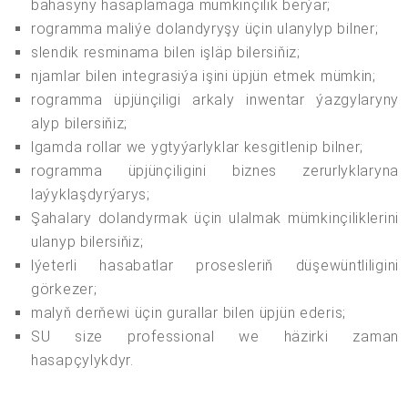
bahasyny hasaplamaga mümkinçilik berýär;
rogramma maliýe dolandyryşy üçin ulanylyp bilner;
slendik resminama bilen işläp bilersiňiz;
njamlar bilen integrasiýa işini üpjün etmek mümkin;
rogramma üpjünçiligi arkaly inwentar ýazgylaryny
alyp bilersiňiz;
lgamda rollar we ygtyýarlyklar kesgitlenip bilner;
rogramma üpjünçiligini biznes zerurlyklaryna
laýyklaşdyrýarys;
Şahalary dolandyrmak üçin ulalmak mümkinçiliklerini
ulanyp bilersiňiz;
lýeterli hasabatlar prosesleriň düşewüntliligini
görkezer;
malyň derňewi üçin gurallar bilen üpjün ederis;
SU size professional we häzirki zaman
hasapçylykdyr.