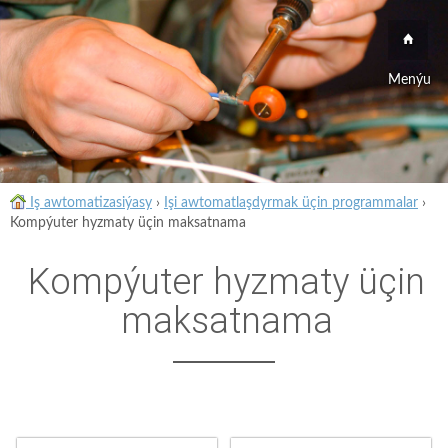
Menýu
Iş awtomatizasiýasy
›
Işi awtomatlaşdyrmak üçin programmalar
›
Kompýuter hyzmaty üçin maksatnama
Kompýuter hyzmaty üçin
maksatnama