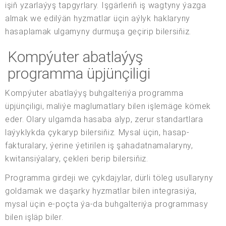
işiň yzarlaýyş tapgyrlary. Işgärleriň iş wagtyny ýazga
almak we edilýän hyzmatlar üçin aýlyk haklaryny
hasaplamak ulgamyny durmuşa geçirip bilersiňiz.
Kompýuter abatlaýyş
programma üpjünçiligi
Kompýuter abatlaýyş buhgalteriýa programma
üpjünçiligi, maliýe maglumatlary bilen işlemäge kömek
eder. Olary ulgamda hasaba alyp, zerur standartlara
laýyklykda çykaryp bilersiňiz. Mysal üçin, hasap-
fakturalary, ýerine ýetirilen iş şahadatnamalaryny,
kwitansiýalary, çekleri berip bilersiňiz.
Programma girdeji we çykdajylar, dürli töleg usullaryny
goldamak we daşarky hyzmatlar bilen integrasiýa,
mysal üçin e-poçta ýa-da buhgalteriýa programmasy
bilen işläp biler.