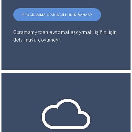
PROGRAMMA ÜPJÜNÇILIGINIŇ BAHASY
Guramamyzdan awtomatlaşdyrmak, işiňiz üçin
doly maýa goýumdyr!