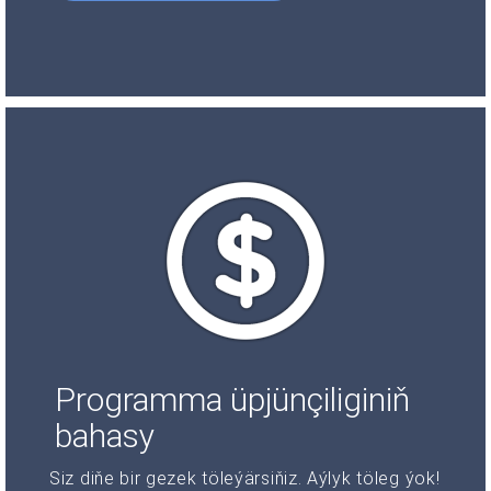
Programma üpjünçiliginiň
bahasy
Siz diňe bir gezek töleýärsiňiz. Aýlyk töleg ýok!