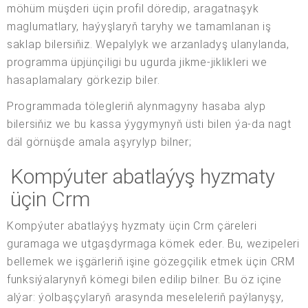
möhüm müşderi üçin profil döredip, aragatnaşyk
maglumatlary, haýyşlaryň taryhy we tamamlanan iş
saklap bilersiňiz. Wepalylyk we arzanladyş ulanylanda,
programma üpjünçiligi bu ugurda jikme-jiklikleri we
hasaplamalary görkezip biler.
Programmada tölegleriň alynmagyny hasaba alyp
bilersiňiz we bu kassa ýygymynyň üsti bilen ýa-da nagt
däl görnüşde amala aşyrylyp bilner;
Kompýuter abatlaýyş hyzmaty
üçin Crm
Kompýuter abatlaýyş hyzmaty üçin Crm çäreleri
guramaga we utgaşdyrmaga kömek eder. Bu, wezipeleri
bellemek we işgärleriň işine gözegçilik etmek üçin CRM
funksiýalarynyň kömegi bilen edilip bilner. Bu öz içine
alýar: ýolbaşçylaryň arasynda meseleleriň paýlanyşy,