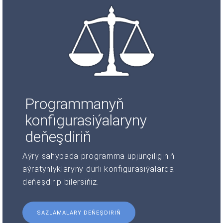
Programmanyň
konfigurasiýalaryny
deňeşdiriň
Aýry sahypada programma üpjünçiliginiň
aýratynlyklaryny dürli konfigurasiýalarda
deňeşdirip bilersiňiz.
SAZLAMALARY DEŇEŞDIRIŇ