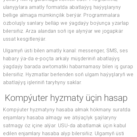
ulanyjylara amatly formatda abatlaýyş haýyşlaryny
bellige almaga mümkinçilik berýär. Programmalara
özboluşly sanlary belläp we ýagdaýy boýunça yzarlap
bilersiňiz. Arza alandan soň işe alynýar we jogapkär
ussat kesgitlenýär.
Ulgamyň üsti bilen amatly kanal: messenger, SMS, ses
habary ýa-da e-poçta arkaly müşderiniň abatlaýyş
ýagdaýy barada awtomatiki habarnamasy bilen iş gurap
bilersiňiz. Hyzmatlar berlenden soň ulgam haýyşlaryň we
abatlaýyş işleriniň taryhyny saklar.
Kompýuter hyzmaty üçin hasap
Kompýuter hyzmatyny hasaba almak hökmany suratda
enjamlary hasaba almagy we ätiýaçlyk şaýlaryny
satmagy öz içine alýar. USU-da abatlamak üçin kabul
edilen enjamlary hasaba alyp bilersiňiz. Ulgamyň üsti