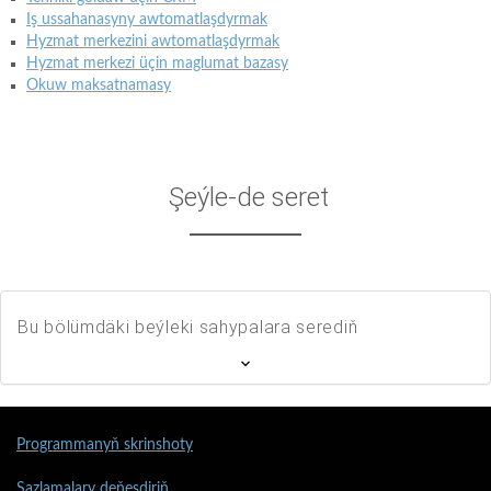
Iş ussahanasyny awtomatlaşdyrmak
Hyzmat merkezini awtomatlaşdyrmak
Hyzmat merkezi üçin maglumat bazasy
Okuw maksatnamasy
Şeýle-de seret
Bu bölümdäki beýleki sahypalara serediň
Programmanyň skrinshoty
Sazlamalary deňeşdiriň