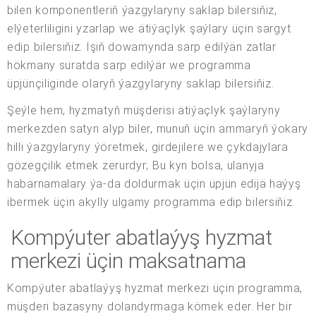
bilen komponentleriň ýazgylaryny saklap bilersiňiz,
elýeterliligini yzarlap we ätiýaçlyk şaýlary üçin sargyt
edip bilersiňiz. Işiň dowamynda sarp edilýän zatlar
hökmany suratda sarp edilýär we programma
üpjünçiliginde olaryň ýazgylaryny saklap bilersiňiz.
Şeýle hem, hyzmatyň müşderisi ätiýaçlyk şaýlaryny
merkezden satyn alyp biler, munuň üçin ammaryň ýokary
hilli ýazgylaryny ýöretmek, girdejilere we çykdajylara
gözegçilik etmek zerurdyr; Bu kyn bolsa, ulanyja
habarnamalary ýa-da doldurmak üçin üpjün edijä haýyş
ibermek üçin akylly ulgamy programma edip bilersiňiz.
Kompýuter abatlaýyş hyzmat
merkezi üçin maksatnama
Kompýuter abatlaýyş hyzmat merkezi üçin programma,
müşderi bazasyny dolandyrmaga kömek eder. Her bir