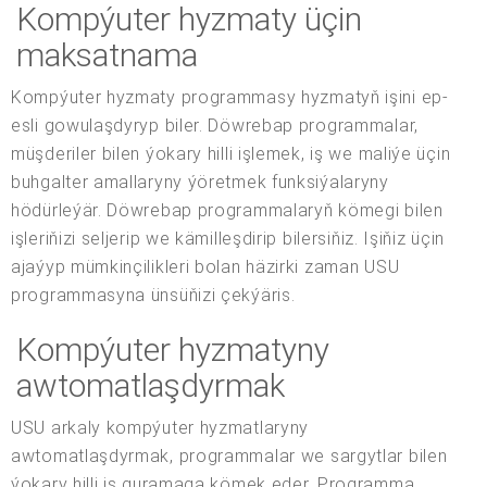
Kompýuter hyzmaty üçin
maksatnama
Kompýuter hyzmaty programmasy hyzmatyň işini ep-
esli gowulaşdyryp biler. Döwrebap programmalar,
müşderiler bilen ýokary hilli işlemek, iş we maliýe üçin
buhgalter amallaryny ýöretmek funksiýalaryny
hödürleýär. Döwrebap programmalaryň kömegi bilen
işleriňizi seljerip we kämilleşdirip bilersiňiz. Işiňiz üçin
ajaýyp mümkinçilikleri bolan häzirki zaman USU
programmasyna ünsüňizi çekýäris.
Kompýuter hyzmatyny
awtomatlaşdyrmak
USU arkaly kompýuter hyzmatlaryny
awtomatlaşdyrmak, programmalar we sargytlar bilen
ýokary hilli iş guramaga kömek eder. Programma,