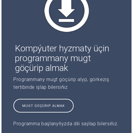
Kompýuter hyzmaty üçin
programmany mugt
göçürip almak
Programmany mugt göçürip alyp, görkeziş
tertibinde işläp bilersiňiz
MUGT GÖÇÜRIP ALMAK
Programma başlanyňyzda dili saýlap bilersiňiz.