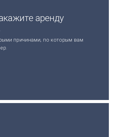
акажите аренду
а
рыми причинами, по которым вам
ер.