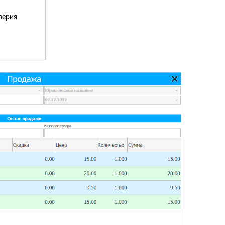
верия