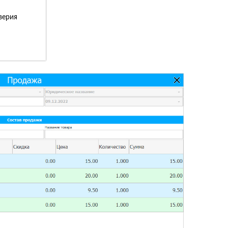
верия