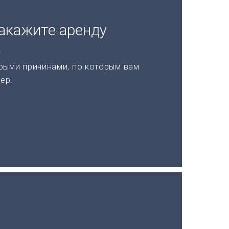
акажите аренду
а
рыми причинами, по которым вам
ер.