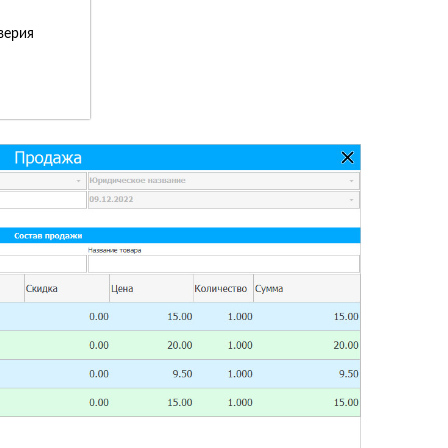
верия