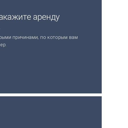
акажите аренду
а
рыми причинами, по которым вам
ер.