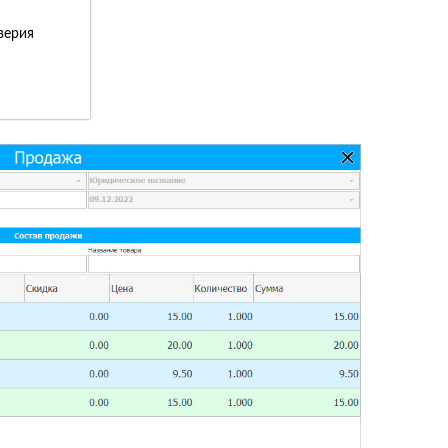
верия