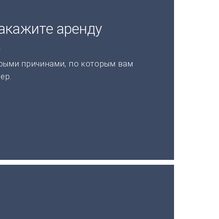
акажите аренду
а
рыми причинами, по которым вам
ер.