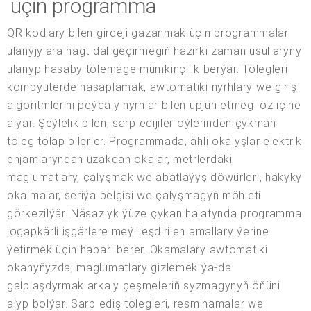
üçin programma
QR kodlary bilen girdeji gazanmak üçin programmalar
ulanyjylara nagt däl geçirmegiň häzirki zaman usullaryny
ulanyp hasaby tölemäge mümkinçilik berýär. Tölegleri
kompýuterde hasaplamak, awtomatiki nyrhlary we giriş
algoritmlerini peýdaly nyrhlar bilen üpjün etmegi öz içine
alýar. Şeýlelik bilen, sarp edijiler öýlerinden çykman
töleg töläp bilerler. Programmada, ähli okalyşlar elektrik
enjamlaryndan uzakdan okalar, metrlerdäki
maglumatlary, çalyşmak we abatlaýyş döwürleri, hakyky
okalmalar, seriýa belgisi we çalyşmagyň möhleti
görkezilýär. Näsazlyk ýüze çykan halatynda programma
jogapkärli işgärlere meýilleşdirilen amallary ýerine
ýetirmek üçin habar iberer. Okamalary awtomatiki
okanyňyzda, maglumatlary gizlemek ýa-da
galplaşdyrmak arkaly çeşmeleriň syzmagynyň öňüni
alyp bolýar. Sarp ediş tölegleri, resminamalar we