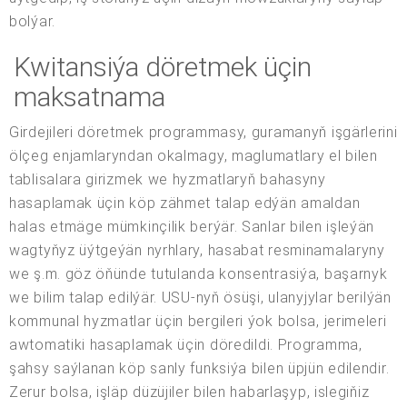
bolýar.
Kwitansiýa döretmek üçin
maksatnama
Girdejileri döretmek programmasy, guramanyň işgärlerini
ölçeg enjamlaryndan okalmagy, maglumatlary el bilen
tablisalara girizmek we hyzmatlaryň bahasyny
hasaplamak üçin köp zähmet talap edýän amaldan
halas etmäge mümkinçilik berýär. Sanlar bilen işleýän
wagtyňyz üýtgeýän nyrhlary, hasabat resminamalaryny
we ş.m. göz öňünde tutulanda konsentrasiýa, başarnyk
we bilim talap edilýär. USU-nyň ösüşi, ulanyjylar berilýän
kommunal hyzmatlar üçin bergileri ýok bolsa, jerimeleri
awtomatiki hasaplamak üçin döredildi. Programma,
şahsy saýlanan köp sanly funksiýa bilen üpjün edilendir.
Zerur bolsa, işläp düzüjiler bilen habarlaşyp, islegiňiz