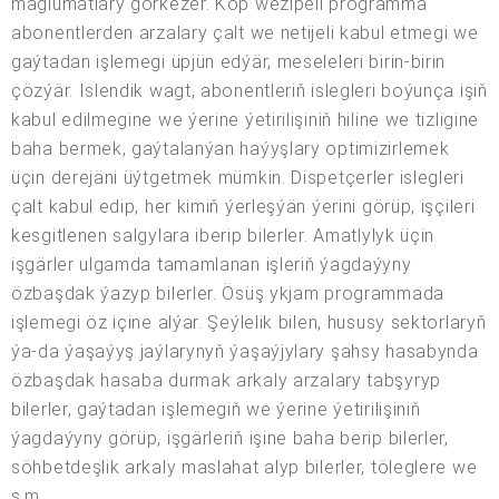
maglumatlary görkezer. Köp wezipeli programma
abonentlerden arzalary çalt we netijeli kabul etmegi we
gaýtadan işlemegi üpjün edýär, meseleleri birin-birin
çözýär. Islendik wagt, abonentleriň islegleri boýunça işiň
kabul edilmegine we ýerine ýetirilişiniň hiline we tizligine
baha bermek, gaýtalanýan haýyşlary optimizirlemek
üçin derejäni üýtgetmek mümkin. Dispetçerler islegleri
çalt kabul edip, her kimiň ýerleşýän ýerini görüp, işçileri
kesgitlenen salgylara iberip bilerler. Amatlylyk üçin
işgärler ulgamda tamamlanan işleriň ýagdaýyny
özbaşdak ýazyp bilerler. Ösüş ykjam programmada
işlemegi öz içine alýar. Şeýlelik bilen, hususy sektorlaryň
ýa-da ýaşaýyş jaýlarynyň ýaşaýjylary şahsy hasabynda
özbaşdak hasaba durmak arkaly arzalary tabşyryp
bilerler, gaýtadan işlemegiň we ýerine ýetirilişiniň
ýagdaýyny görüp, işgärleriň işine baha berip bilerler,
söhbetdeşlik arkaly maslahat alyp bilerler, töleglere we
ş.m.