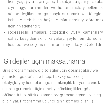
hem ýaşaýjylar üçin şahsy hasabynda şahsy hasaba
alynmagy, parametrleri we habarnamalary bellemek,
söhbetdeşlikde aragatnaşyk saklamak we tölegleri
kabul etmek bilen haýal etmän arzalary döretmek
üçin niýetlenendir;
rocesseshli amallara gözegçilik CCTV kameralary,
şahsy kesgitlemek funksiýalary, şeýle hem döredilen
hasabat we seljeriş resminamalary arkaly elýeterlidir.
Girdejiler üçin maksatnama
Giriş programmasy, giç tölegler üçin goşmaçalary we
jerimeleri göz öňünde tutup, hakyky sarp ediş
okalyşlaryny hasaplamaga mümkinçilik berýär. Islendik
ugurda guramalar üçin amatly mümkinçilikleri göz
öňünde tutup, häzirki zaman programmalaryna uly isleg
bildirilýär. Programma üpjünçiliginiň kömegi bilen, iş