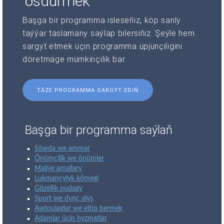
ösdürmek
Başga bir programma isleseňiz, köp sanly
taýýar taslamany saýlap bilersiňiz. Şeýle hem
sargyt etmek üçin programma üpjünçiligini
döretmäge mümkinçilik bar.
TÄZE PROGRAMMA SARGYT EDIŇ
Başga bir programma saýlaň
Söwda we ammar
Önümçilik we önümler
Maliýe amallary
Lukmançylyk kömegi
Gözellik pudagy
Sport we dynç alyş
Awtoulaglar we eltip bermek
Adamlar üçin hyzmatlar