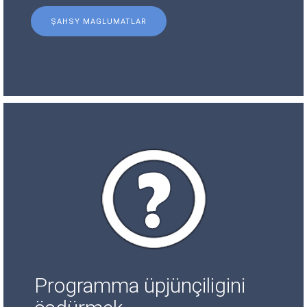
ŞAHSY MAGLUMATLAR
Programma üpjünçiligini