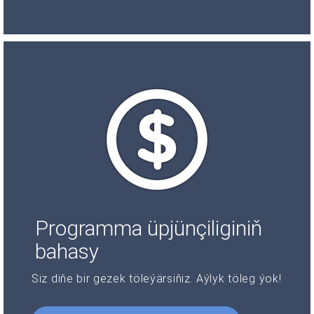
Programma üpjünçiliginiň
bahasy
Siz diňe bir gezek töleýärsiňiz. Aýlyk töleg ýok!