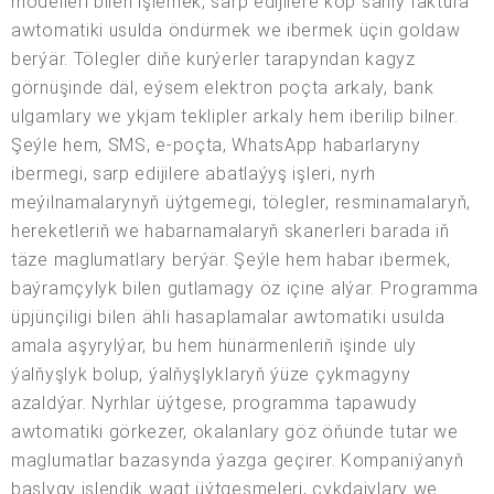
modelleri bilen işlemek, sarp edijilere köp sanly faktura
awtomatiki usulda öndürmek we ibermek üçin goldaw
berýär. Tölegler diňe kurýerler tarapyndan kagyz
görnüşinde däl, eýsem elektron poçta arkaly, bank
ulgamlary we ykjam teklipler arkaly hem iberilip bilner.
Şeýle hem, SMS, e-poçta, WhatsApp habarlaryny
ibermegi, sarp edijilere abatlaýyş işleri, nyrh
meýilnamalarynyň üýtgemegi, tölegler, resminamalaryň,
hereketleriň we habarnamalaryň skanerleri barada iň
täze maglumatlary berýär. Şeýle hem habar ibermek,
baýramçylyk bilen gutlamagy öz içine alýar. Programma
üpjünçiligi bilen ähli hasaplamalar awtomatiki usulda
amala aşyrylýar, bu hem hünärmenleriň işinde uly
ýalňyşlyk bolup, ýalňyşlyklaryň ýüze çykmagyny
azaldýar. Nyrhlar üýtgese, programma tapawudy
awtomatiki görkezer, okalanlary göz öňünde tutar we
maglumatlar bazasynda ýazga geçirer. Kompaniýanyň
başlygy islendik wagt üýtgeşmeleri, çykdajylary we