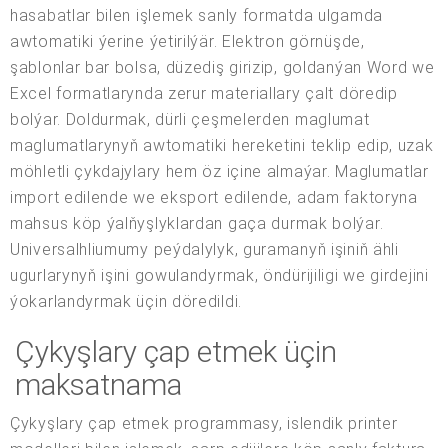
hasabatlar bilen işlemek sanly formatda ulgamda
awtomatiki ýerine ýetirilýär. Elektron görnüşde,
şablonlar bar bolsa, düzediş girizip, goldanýan Word we
Excel formatlarynda zerur materiallary çalt döredip
bolýar. Doldurmak, dürli çeşmelerden maglumat
maglumatlarynyň awtomatiki hereketini teklip edip, uzak
möhletli çykdajylary hem öz içine almaýar. Maglumatlar
import edilende we eksport edilende, adam faktoryna
mahsus köp ýalňyşlyklardan gaça durmak bolýar.
Universalhliumumy peýdalylyk, guramanyň işiniň ähli
ugurlarynyň işini gowulandyrmak, öndürijiligi we girdejini
ýokarlandyrmak üçin döredildi.
Çykyşlary çap etmek üçin
maksatnama
Çykyşlary çap etmek programmasy, islendik printer