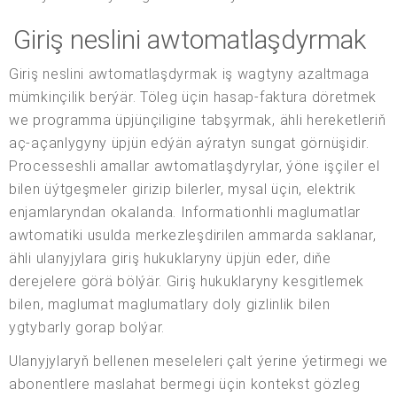
Giriş neslini awtomatlaşdyrmak
Giriş neslini awtomatlaşdyrmak iş wagtyny azaltmaga
mümkinçilik berýär. Töleg üçin hasap-faktura döretmek
we programma üpjünçiligine tabşyrmak, ähli hereketleriň
aç-açanlygyny üpjün edýän aýratyn sungat görnüşidir.
Processeshli amallar awtomatlaşdyrylar, ýöne işçiler el
bilen üýtgeşmeler girizip bilerler, mysal üçin, elektrik
enjamlaryndan okalanda. Informationhli maglumatlar
awtomatiki usulda merkezleşdirilen ammarda saklanar,
ähli ulanyjylara giriş hukuklaryny üpjün eder, diňe
derejelere görä bölýär. Giriş hukuklaryny kesgitlemek
bilen, maglumat maglumatlary doly gizlinlik bilen
ygtybarly gorap bolýar.
Ulanyjylaryň bellenen meseleleri çalt ýerine ýetirmegi we
abonentlere maslahat bermegi üçin kontekst gözleg