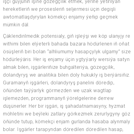
işçi güýjüniň işine gözegçilik etmek, ýerine ýetirilýän
hereketleriň we prosesleriň seljermesi üçin degişli
awtomatlaşdyrylan kömekçi enjamy ýeňip geçmek
mümkin däl.
Çäklendirilmedik potensialy, giň işleýşi we köp ulanyjy re
withimi bilen elýeterli bahada bazara hödürlenen iň oňat
ösüşleriň biri bolan “alhliumumy hasapçylyk ulgamy” size
hödürleýäris. Her iş enjamy üçin ygtyýarly wersiýa satyn
almak bilen, işgärleriňize buhgalteriýa, gözegçilik,
dolandyryş we analitika bilen doly hukukly iş berýärsiňiz.
Guramanyň işgärleri, dolandyryş panelini döredip,
öňünden taýýarlyk görmezden we uzak wagtlap
işlemezden, programmanyň ýörelgelerine derrew
düşünerler. Her bir işgäri, iş şahadatnamasyny, hyzmat
möhletini we beýleki zatlary görkezmek zerurlygyny göz
öňünde tutup, kömekçi enjam gurlanda hasaba alynmaly
bolar. Işgärler tarapyndan döredilen döredilen hasap,