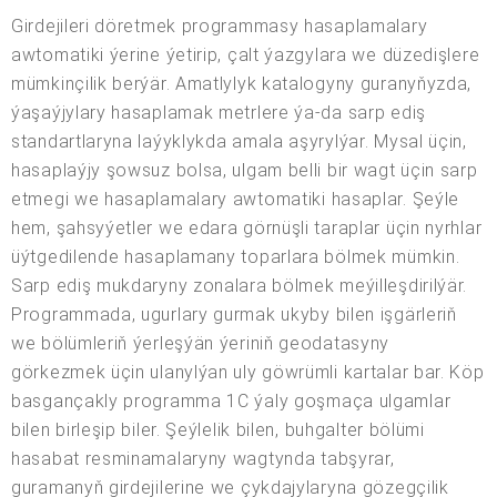
Girdejileri döretmek programmasy hasaplamalary
awtomatiki ýerine ýetirip, çalt ýazgylara we düzedişlere
mümkinçilik berýär. Amatlylyk katalogyny guranyňyzda,
ýaşaýjylary hasaplamak metrlere ýa-da sarp ediş
standartlaryna laýyklykda amala aşyrylýar. Mysal üçin,
hasaplaýjy şowsuz bolsa, ulgam belli bir wagt üçin sarp
etmegi we hasaplamalary awtomatiki hasaplar. Şeýle
hem, şahsyýetler we edara görnüşli taraplar üçin nyrhlar
üýtgedilende hasaplamany toparlara bölmek mümkin.
Sarp ediş mukdaryny zonalara bölmek meýilleşdirilýär.
Programmada, ugurlary gurmak ukyby bilen işgärleriň
we bölümleriň ýerleşýän ýeriniň geodatasyny
görkezmek üçin ulanylýan uly göwrümli kartalar bar. Köp
basgançakly programma 1C ýaly goşmaça ulgamlar
bilen birleşip biler. Şeýlelik bilen, buhgalter bölümi
hasabat resminamalaryny wagtynda tabşyrar,
guramanyň girdejilerine we çykdajylaryna gözegçilik