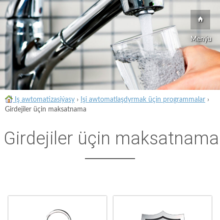
Menýu
Iş awtomatizasiýasy
›
Işi awtomatlaşdyrmak üçin programmalar
›
Girdejiler üçin maksatnama
Girdejiler üçin maksatnama