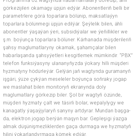
Programma öz wagtynda habarnamalary döredip, ähli
görkezijileri okamagy üpjün edýär. Abonentleriň belli bir
parametrlere görä toparlara bölünip, maksatlaýyn
toparlara bölünmegi üpjün edilýär. Şeýlelik bilen, ähli
abonentler ýaşaýan ýeri, subsidiýalar we ýeňillikler we
ş.m. boýunça toparlara bölüner. Kärhanada müşderileriň
şahsy maglumatlaryny okamak, şahamçalar bilen
habarlaşanda şahsyýetleri kesgitlemek mümkindir. “PBX”
telefon funksiýasyny ulananyňyzda ýokary hilli müşderi
hyzmatyny hödürleýär. Gelýän jaň wagtynda guramanyň
işgäri, ýüze çykýan meseleler boýunça soňraky jogap
we maslahat bilen monitoryň ekranynda doly
maglumatlary görkezip biler. Şol bir wagtyň özünde,
müşderi hyzmaty çalt we täsirli bolar, wepalylygy we
kanagatly ýaşaýjylaryň sanyny artdyrar. Mundan başga-
da, elektron jogap berýän maşyn bar. Gepleşigi ýazga
almak düşünişmezliklerden gaça durmaga we hyzmatyň
hilini ýokarlandyrmaga kömek edýär.