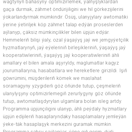
wagtynyň bahasyny optimizirlemek, ýalňyşlyklardan
gaça durmak, zähmet öndürijiligini we hil görkezijilerini
ýokarlandyrmak mümkindir. Ösüş, ulanyjylary awtomatiki
ýerine ýetiriljek köp zähmet talap edýän proseslerden
aýlanyp, çäksiz mümkinçilikler bilen üpjün edýär.
Hemmeleriň bilişi ýaly, ozal ýaşaýyş jaý we jemgyýetçilik
hyzmatlarynyň, jaý eýeleriniň birleşikleriniň, ýaşaýyş jaý
kooperatiwleriniň, ýaşaýyş jaý kooperatiwleriniň ähli
amallary el bilen amala aşyryldy, maglumatlar kagyz
joururnallaryna, hasabatlara we hereketlere girizildi. Işiň
göwrümini, müşderileriň kömek we maslahat
soramagyny yzygiderli göz öňünde tutup, çeşmeleriň
ulanylyşyny optimizirlemegiň zerurlygyny göz öňünde
tutup, awtomatlaşdyrylan ulgamlara bolan isleg artdy.
Programma üpjünçiligini ulanyp, ähli peýdaly hyzmatlary
üpjün edijileriň hasaplaryndaky hasaplamalary jemleýän
ýeke-täk hasaplaşyk merkezini guramak mümkin.
Programma şahsy saýlanýar, ýöne giň gerim, dürli