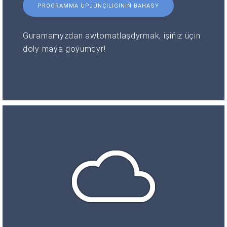
PROGRAMMA ÜPJÜNÇILIGINIŇ BAHASY
Guramamyzdan awtomatlaşdyrmak, işiňiz üçin
doly maýa goýumdyr!