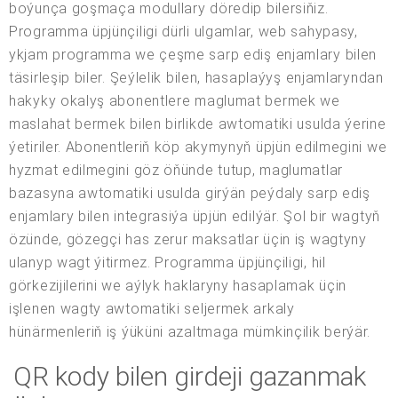
boýunça goşmaça modullary döredip bilersiňiz.
Programma üpjünçiligi dürli ulgamlar, web sahypasy,
ykjam programma we çeşme sarp ediş enjamlary bilen
täsirleşip biler. Şeýlelik bilen, hasaplaýyş enjamlaryndan
hakyky okalyş abonentlere maglumat bermek we
maslahat bermek bilen birlikde awtomatiki usulda ýerine
ýetiriler. Abonentleriň köp akymynyň üpjün edilmegini we
hyzmat edilmegini göz öňünde tutup, maglumatlar
bazasyna awtomatiki usulda girýän peýdaly sarp ediş
enjamlary bilen integrasiýa üpjün edilýär. Şol bir wagtyň
özünde, gözegçi has zerur maksatlar üçin iş wagtyny
ulanyp wagt ýitirmez. Programma üpjünçiligi, hil
görkezijilerini we aýlyk haklaryny hasaplamak üçin
işlenen wagty awtomatiki seljermek arkaly
hünärmenleriň iş ýüküni azaltmaga mümkinçilik berýär.
QR kody bilen girdeji gazanmak