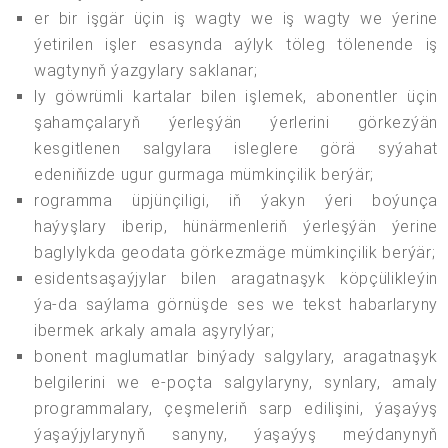
er bir işgär üçin iş wagty we iş wagty we ýerine
ýetirilen işler esasynda aýlyk töleg tölenende iş
wagtynyň ýazgylary saklanar;
ly göwrümli kartalar bilen işlemek, abonentler üçin
şahamçalaryň ýerleşýän ýerlerini görkezýän
kesgitlenen salgylara isleglere görä syýahat
edeniňizde ugur gurmaga mümkinçilik berýär;
rogramma üpjünçiligi, iň ýakyn ýeri boýunça
haýyşlary iberip, hünärmenleriň ýerleşýän ýerine
baglylykda geodata görkezmäge mümkinçilik berýär;
esidentsaşaýjylar bilen aragatnaşyk köpçülikleýin
ýa-da saýlama görnüşde ses we tekst habarlaryny
ibermek arkaly amala aşyrylýar;
bonent maglumatlar binýady salgylary, aragatnaşyk
belgilerini we e-poçta salgylaryny, synlary, amaly
programmalary, çeşmeleriň sarp edilişini, ýaşaýyş
ýaşaýjylarynyň sanyny, ýaşaýyş meýdanynyň