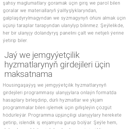
şahsy maglumatlary goramak üçin giriş we parol bilen
goralar we materiallaryň ýalňyşlyklaryndan,
galplaşdyrylmagyndan we syzmagynyň öňüni almak üçin
üçünji taraplar tarapyndan ulanylyp bilinmez. Şeýlelikde,
her bir ulanyjy dolandyryş panelini çalt we netijeli ýerine
ýetirip biler.
Jaý we jemgyýetçilik
hyzmatlarynyň girdejileri üçin
maksatnama
Housingaşaýyş we jemgyýetçilik hyzmatlarynyň
girdejileri programmasy ulanyjylara onlaýn formatda
hasaplary birleşdirip, dürli hyzmatlar we ykjam
programmalar bilen işlemek üçin giňişleýin çözgüt
hödürleýär. Programma üpjünçiligi ulanyjylary herekete
getirip, islendik iş enjamyna gurup bolýar. Şeýle hem,