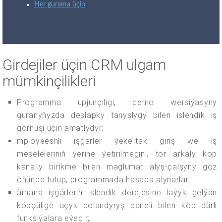
Her gurama üçin
Girdejiler üçin CRM ulgam
mümkinçilikleri
Programma üpjünçiligi, demo wersiýasyny
guranyňyzda deslapky tanyşlygy bilen islendik iş
görnüşi üçin amatlydyr;
mployeeshli işgärler ýeke-täk giriş we iş
meseleleriniň ýerine ýetirilmegini, tor arkaly köp
kanally birikme bilen maglumat alyş-çalşyny göz
öňünde tutup, programmada hasaba alynarlar;
ärhana işgärleriň islendik derejesine laýyk gelýän
köpçülige açyk dolandyryş paneli bilen köp dürli
funksiýalara eýedir;