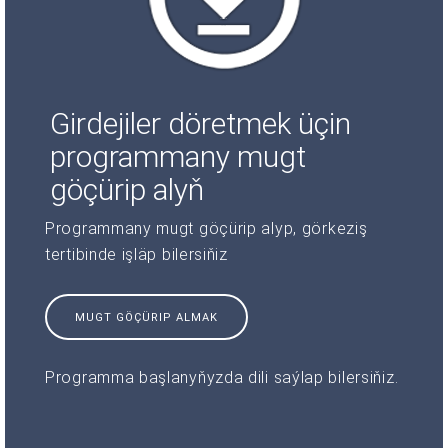
Girdejiler döretmek üçin
programmany mugt
göçürip alyň
Programmany mugt göçürip alyp, görkeziş
tertibinde işläp bilersiňiz
MUGT GÖÇÜRIP ALMAK
Programma başlanyňyzda dili saýlap bilersiňiz.