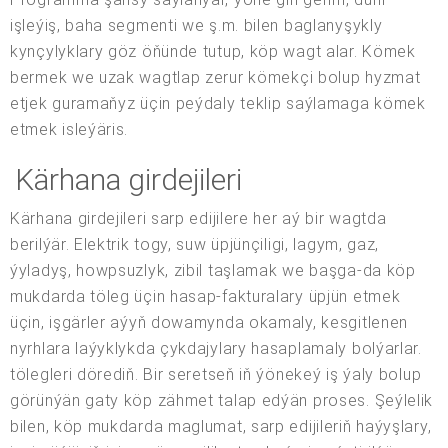
işleýiş, baha segmenti we ş.m. bilen baglanyşykly
kynçylyklary göz öňünde tutup, köp wagt alar. Kömek
bermek we uzak wagtlap zerur kömekçi bolup hyzmat
etjek guramaňyz üçin peýdaly teklip saýlamaga kömek
etmek isleýäris.
Kärhana girdejileri
Kärhana girdejileri sarp edijilere her aý bir wagtda
berilýär. Elektrik togy, suw üpjünçiligi, lagym, gaz,
ýyladyş, howpsuzlyk, zibil taşlamak we başga-da köp
mukdarda töleg üçin hasap-fakturalary üpjün etmek
üçin, işgärler aýyň dowamynda okamaly, kesgitlenen
nyrhlara laýyklykda çykdajylary hasaplamaly bolýarlar.
tölegleri dörediň. Bir seretseň iň ýönekeý iş ýaly bolup
görünýän gaty köp zähmet talap edýän proses. Şeýlelik
bilen, köp mukdarda maglumat, sarp edijileriň haýyşlary,