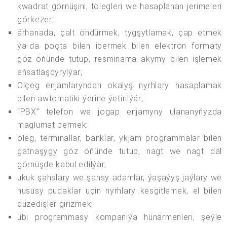
kwadrat görnüşini, tölegleri we hasaplanan jerimeleri
görkezer;
ärhanada, çalt öndürmek, tygşytlamak, çap etmek
ýa-da poçta bilen ibermek bilen elektron formaty
göz öňünde tutup, resminama akymy bilen işlemek
aňsatlaşdyrylýar;
Ölçeg enjamlaryndan okalyş nyrhlary hasaplamak
bilen awtomatiki ýerine ýetirilýär;
“PBX” telefon we jogap enjamyny ulananyňyzda
maglumat bermek;
öleg, terminallar, banklar, ykjam programmalar bilen
gatnaşygy göz öňünde tutup, nagt we nagt däl
görnüşde kabul edilýär;
ukuk şahslary we şahsy adamlar, ýaşaýyş jaýlary we
hususy pudaklar üçin nyrhlary kesgitlemek, el bilen
düzedişler girizmek;
übi programmasy kompaniýa hünärmenleri, şeýle