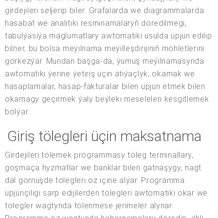
girdejileri seljerip biler. Grafalarda we diagrammalarda
hasabat we analitiki resminamalaryň döredilmegi,
tabulýasiýa maglumatlary awtomatiki usulda üpjün edilip
bilner, bu bolsa meýilnama meýilleşdirijiniň möhletlerini
görkezýär. Mundan başga-da, ýumuş meýilnamasynda
awtomatiki ýerine ýetiriş üçin ätiýaçlyk, okamak we
hasaplamalar, hasap-fakturalar bilen üpjün etmek bilen
okamagy geçirmek ýaly beýleki meseleleri kesgitlemek
bolýar.
Giriş tölegleri üçin maksatnama
Girdejileri tölemek programmasy töleg terminallary,
goşmaça hyzmatlar we banklar bilen gatnaşygy, nagt
däl görnüşde tölegleri öz içine alýar. Programma
üpjünçiligi sarp edijilerden tölegleri awtomatiki okar we
tölegler wagtynda tölenmese jerimeler alynar.