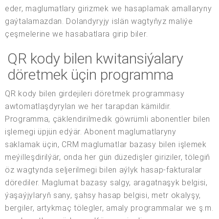
eder, maglumatlary girizmek we hasaplamak amallaryny
gaýtalamazdan. Dolandyryjy islän wagtyňyz maliýe
çeşmelerine we hasabatlara girip biler.
QR kody bilen kwitansiýalary
döretmek üçin programma
QR kody bilen girdejileri döretmek programmasy
awtomatlaşdyrylan we her tarapdan kämildir.
Programma, çäklendirilmedik göwrümli abonentler bilen
işlemegi üpjün edýär. Abonent maglumatlaryny
saklamak üçin, CRM maglumatlar bazasy bilen işlemek
meýilleşdirilýär, onda her gün düzedişler giriziler, tölegiň
öz wagtynda seljerilmegi bilen aýlyk hasap-fakturalar
dörediler. Maglumat bazasy salgy, aragatnaşyk belgisi,
ýaşaýjylaryň sany, şahsy hasap belgisi, metr okalyşy,
bergiler, artykmaç tölegler, amaly programmalar we ş.m.