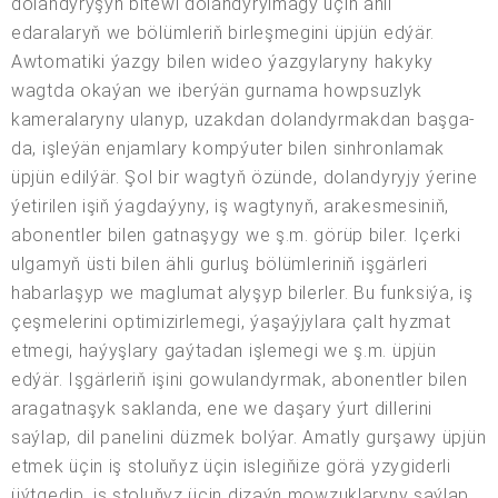
dolandyryşyň bitewi dolandyrylmagy üçin ähli
edaralaryň we bölümleriň birleşmegini üpjün edýär.
Awtomatiki ýazgy bilen wideo ýazgylaryny hakyky
wagtda okaýan we iberýän gurnama howpsuzlyk
kameralaryny ulanyp, uzakdan dolandyrmakdan başga-
da, işleýän enjamlary kompýuter bilen sinhronlamak
üpjün edilýär. Şol bir wagtyň özünde, dolandyryjy ýerine
ýetirilen işiň ýagdaýyny, iş wagtynyň, arakesmesiniň,
abonentler bilen gatnaşygy we ş.m. görüp biler. Içerki
ulgamyň üsti bilen ähli gurluş bölümleriniň işgärleri
habarlaşyp we maglumat alyşyp bilerler. Bu funksiýa, iş
çeşmelerini optimizirlemegi, ýaşaýjylara çalt hyzmat
etmegi, haýyşlary gaýtadan işlemegi we ş.m. üpjün
edýär. Işgärleriň işini gowulandyrmak, abonentler bilen
aragatnaşyk saklanda, ene we daşary ýurt dillerini
saýlap, dil panelini düzmek bolýar. Amatly gurşawy üpjün
etmek üçin iş stoluňyz üçin islegiňize görä yzygiderli
üýtgedip, iş stoluňyz üçin dizaýn mowzuklaryny saýlap