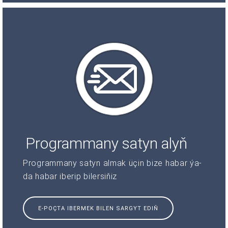
Programmany satyn alyň
Programmany satyn almak üçin bize habar ýa-
da habar iberip bilersiňiz
E-POÇTA IBERMEK BILEN SARGYT EDIŇ