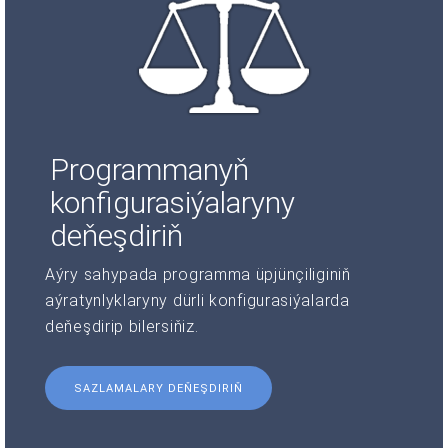
Programmanyň
konfigurasiýalaryny
deňeşdiriň
Aýry sahypada programma üpjünçiliginiň
aýratynlyklaryny dürli konfigurasiýalarda
deňeşdirip bilersiňiz.
SAZLAMALARY DEŇEŞDIRIŇ