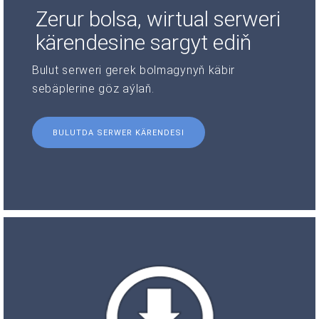
Zerur bolsa, wirtual serweri
kärendesine sargyt ediň
Bulut serweri gerek bolmagynyň käbir
sebäplerine göz aýlaň.
BULUTDA SERWER KÄRENDESI