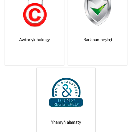
Awtorlyk hukugy
Barlanan neşirçi
Ynamyň alamaty