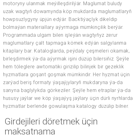
motoryny ulanmak meýilleşdirilýär. Maglumat buludy
uzak wagtyň dowamynda köp mukdarda maglumatlaryň
howpsuzlygyny üpjün edýär. Backtiýaçlyk dikeldip
bolmaýan materiallary aýyrmaga mümkinçilik berýär.
Programmada ulgam bilen işleýän wagtyňyz zerur
maglumatlary çalt tapmaga kömek edýän salgylanma
kitaplary bar. Kataloglarda, peýdaly çeşmeleri okamak,
birleşdirmek ýa-da aýyrmak işini düzüp bilersiňiz. Şeýle
hem töleglere awtomatiki girizilip bilinjek bir gezeklik
hyzmatlara goşant goşmak mümkindir. Her hyzmat üçin
zarýad beriş formaty ýaşaýjylaryň mukdaryna ýa-da
sanyna baglylykda görkeziler. Şeýle hem etraplar ýa-da
hususy jaýlar we köp ýaşaýyş jaýlary üçin dürli nyrhlarda
hyzmatlar berlende gowulaşma katalogy düzülip bilner.
Girdejileri döretmek üçin
maksatnama