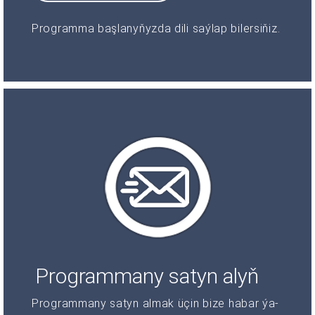
Programma başlanyňyzda dili saýlap bilersiňiz.
Programmany satyn alyň
Programmany satyn almak üçin bize habar ýa-