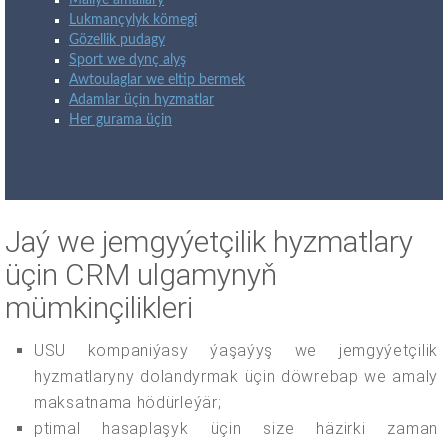
Maliýe amallary
Lukmançylyk kömegi
Gözellik pudagy
Sport we dynç alyş
Awtoulaglar we eltip bermek
Adamlar üçin hyzmatlar
Her gurama üçin
Jaý we jemgyýetçilik hyzmatlary
üçin CRM ulgamynyň
mümkinçilikleri
USU kompaniýasy ýaşaýyş we jemgyýetçilik
hyzmatlaryny dolandyrmak üçin döwrebap we amaly
maksatnama hödürleýär;
ptimal hasaplaşyk üçin size häzirki zaman