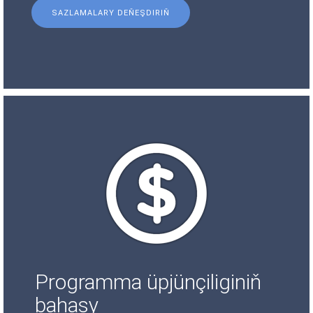
SAZLAMALARY DEŇEŞDIRIŇ
Programma üpjünçiliginiň
bahasy