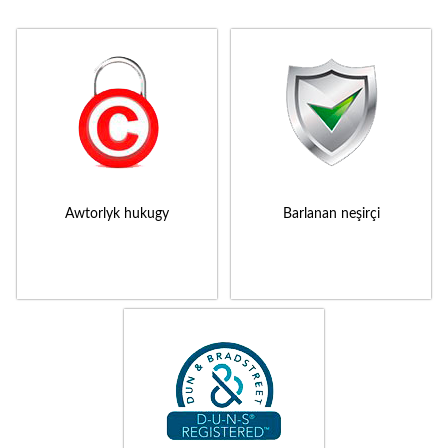
Awtorlyk hukugy
Barlanan neşirçi