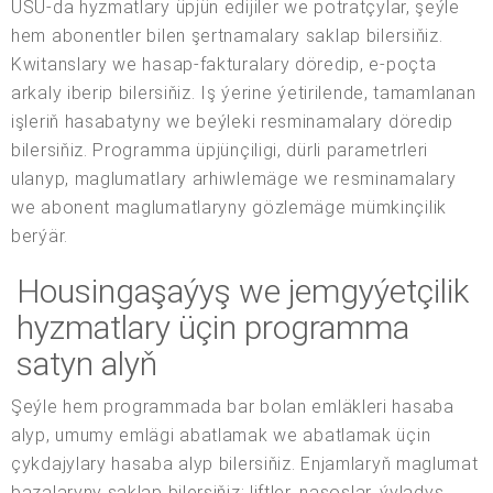
USU-da hyzmatlary üpjün edijiler we potratçylar, şeýle
hem abonentler bilen şertnamalary saklap bilersiňiz.
Kwitanslary we hasap-fakturalary döredip, e-poçta
arkaly iberip bilersiňiz. Iş ýerine ýetirilende, tamamlanan
işleriň hasabatyny we beýleki resminamalary döredip
bilersiňiz. Programma üpjünçiligi, dürli parametrleri
ulanyp, maglumatlary arhiwlemäge we resminamalary
we abonent maglumatlaryny gözlemäge mümkinçilik
berýär.
Housingaşaýyş we jemgyýetçilik
hyzmatlary üçin programma
satyn alyň
Şeýle hem programmada bar bolan emläkleri hasaba
alyp, umumy emlägi abatlamak we abatlamak üçin
çykdajylary hasaba alyp bilersiňiz. Enjamlaryň maglumat
bazalaryny saklap bilersiňiz: liftler, nasoslar, ýyladyş