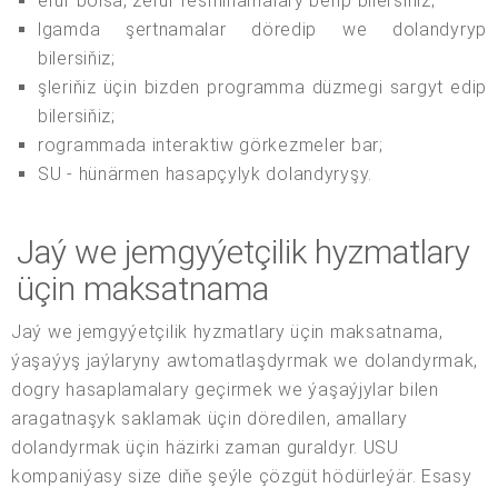
erur bolsa, zerur resminamalary berip bilersiňiz;
lgamda şertnamalar döredip we dolandyryp
bilersiňiz;
şleriňiz üçin bizden programma düzmegi sargyt edip
bilersiňiz;
rogrammada interaktiw görkezmeler bar;
SU - hünärmen hasapçylyk dolandyryşy.
Jaý we jemgyýetçilik hyzmatlary
üçin maksatnama
Jaý we jemgyýetçilik hyzmatlary üçin maksatnama,
ýaşaýyş jaýlaryny awtomatlaşdyrmak we dolandyrmak,
dogry hasaplamalary geçirmek we ýaşaýjylar bilen
aragatnaşyk saklamak üçin döredilen, amallary
dolandyrmak üçin häzirki zaman guraldyr. USU
kompaniýasy size diňe şeýle çözgüt hödürleýär. Esasy