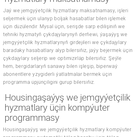
Jaý we jemgyýetçilik hyzmatlary maksatnamasy, işleri
seljermek üçin ulanyp boljak hasabatlar bilen işlemek
üçin düzülendir. Mysal üçin, serişde sarp edilişiniň we
tehniki hyzmatyň çykdajylarynyň derňewi, ýaşaýyş we
jemgyýetçilik hyzmatlarynyň girdejileri we çykdajylary
baradaky hasabatlary alyp bilersiňiz, jaýy bejermek üçin
çykdajylary seljerip we optimizirläp bilersiňiz. Şeýle
hem, bergidarlaryň sanawy bilen işleşip, biperwaý
abonentlere yzygiderli ýatlatmalar bermek üçin
programma üpjünçiligini gurup bilersiňiz.
Housingaşaýyş we jemgyýetçilik
hyzmatlary üçin kompýuter
programmasy
Housingaşaýyş we jemgyýetçilik hyzmatlary kompýuter