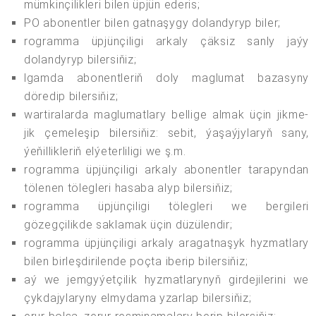
mümkinçilikleri bilen üpjün ederis;
PO abonentler bilen gatnaşygy dolandyryp biler;
rogramma üpjünçiligi arkaly çäksiz sanly jaýy
dolandyryp bilersiňiz;
lgamda abonentleriň doly maglumat bazasyny
döredip bilersiňiz;
wartiralarda maglumatlary bellige almak üçin jikme-
jik çemeleşip bilersiňiz: sebit, ýaşaýjylaryň sany,
ýeňillikleriň elýeterliligi we ş.m.
rogramma üpjünçiligi arkaly abonentler tarapyndan
tölenen tölegleri hasaba alyp bilersiňiz;
rogramma üpjünçiligi tölegleri we bergileri
gözegçilikde saklamak üçin düzülendir;
rogramma üpjünçiligi arkaly aragatnaşyk hyzmatlary
bilen birleşdirilende poçta iberip bilersiňiz;
aý we jemgyýetçilik hyzmatlarynyň girdejilerini we
çykdajylaryny elmydama yzarlap bilersiňiz;