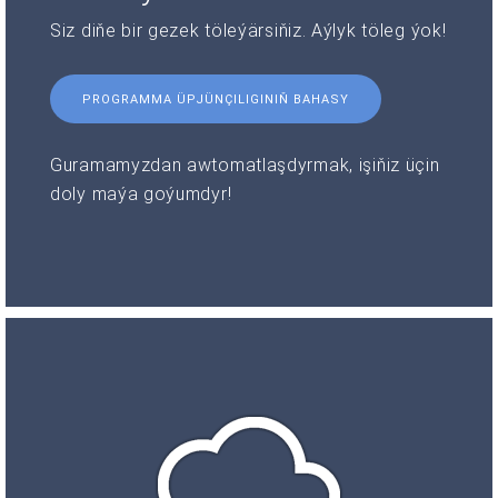
Siz diňe bir gezek töleýärsiňiz. Aýlyk töleg ýok!
PROGRAMMA ÜPJÜNÇILIGINIŇ BAHASY
Guramamyzdan awtomatlaşdyrmak, işiňiz üçin
doly maýa goýumdyr!