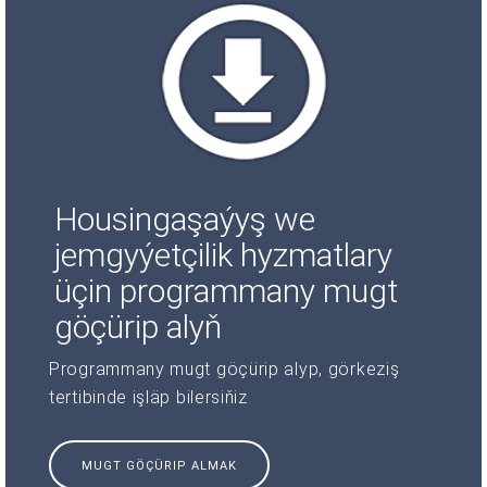
Housingaşaýyş we
jemgyýetçilik hyzmatlary
üçin programmany mugt
göçürip alyň
Programmany mugt göçürip alyp, görkeziş
tertibinde işläp bilersiňiz
MUGT GÖÇÜRIP ALMAK