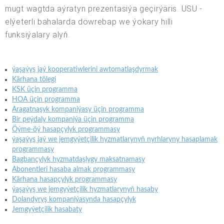
mugt wagtda aýratyn prezentasiýa geçirýäris. USU -
elýeterli bahalarda döwrebap we ýokary hilli
funksiýalary alyň.
ýaşaýyş jaý kooperatiwlerini awtomatlaşdyrmak
Kärhana tölegi
KSK üçin programma
HOA üçin programma
Aragatnaşyk kompaniýasy üçin programma
Bir peýdaly kompaniýa üçin programma
Öýme-öý hasapçylyk programmasy
ýaşaýyş jaý we jemgyýetçilik hyzmatlarynyň nyrhlaryny hasaplamak
programmasy
Bagbançylyk hyzmatdaşlygy maksatnamasy
Abonentleri hasaba almak programmasy
Kärhana hasapçylyk programmasy
ýaşaýyş we jemgyýetçilik hyzmatlarynyň hasaby
Dolandyryş kompaniýasynda hasapçylyk
Jemgyýetçilik hasabaty