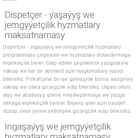
Dispetçer - ýaşaýyş we
jemgyýetçilik hyzmatlary
maksatnamasy
Dispetçer - ingaşaýyş we jemgyýetçilik hyzmatlary
programmasy çeşmeleri we hyzmatlary dolandyrmaga
mümkinçilik berer. Sarp edilen çeşmeleriň ýazgylaryny
saklap we her bir abonent üçin maglumatlary ýazyp
bilersiňiz. Potratçylar bu işe gatnaşýan bolsa, ýazgylary
saklap we olara gözegçilik edip bilersiňiz. Ulgam öňüni
alyş we abatlaýyş işlerini meýilleşdirmäge we ýazga
almaga mümkinçilik berýär. Bejeriş işleri üçin býudjet
düzüp, onuň ýerine ýetirilişine gözegçilik edip bilersiňiz.
Ingaşaýyş we jemgyýetçilik
hyzmatlary maksatnamasy