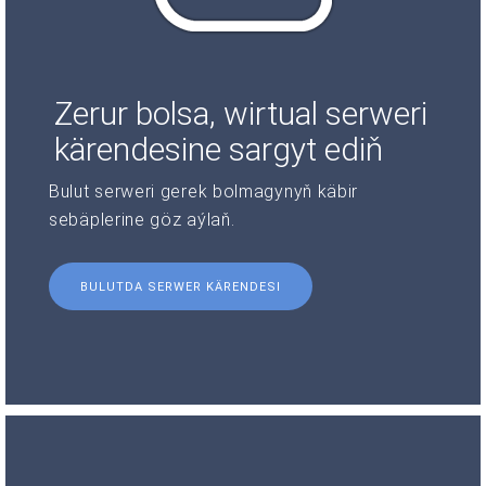
Zerur bolsa, wirtual serweri
kärendesine sargyt ediň
Bulut serweri gerek bolmagynyň käbir
sebäplerine göz aýlaň.
BULUTDA SERWER KÄRENDESI