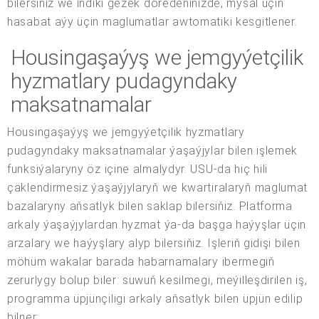
bilersiňiz we indiki gezek döredeniňizde, mysal üçin
hasabat aýy üçin maglumatlar awtomatiki kesgitlener.
Housingaşaýyş we jemgyýetçilik
hyzmatlary pudagyndaky
maksatnamalar
Housingaşaýyş we jemgyýetçilik hyzmatlary
pudagyndaky maksatnamalar ýaşaýjylar bilen işlemek
funksiýalaryny öz içine almalydyr. USU-da hiç hili
çäklendirmesiz ýaşaýjylaryň we kwartiralaryň maglumat
bazalaryny aňsatlyk bilen saklap bilersiňiz. Platforma
arkaly ýaşaýjylardan hyzmat ýa-da başga haýyşlar üçin
arzalary we haýyşlary alyp bilersiňiz. Işleriň gidişi bilen
möhüm wakalar barada habarnamalary ibermegiň
zerurlygy bolup biler: suwuň kesilmegi, meýilleşdirilen iş,
programma üpjünçiligi arkaly aňsatlyk bilen üpjün edilip
bilner;