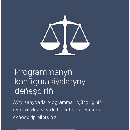
Programmanyň
konfigurasiýalaryny
deňeşdiriň
Aýry sahypada programma üpjünçiliginiň
aýratynlyklaryny dürli konfigurasiýalarda
deňeşdirip bilersiňiz.