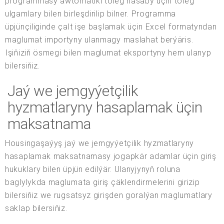
programmasy awtomatiki töleg hasaby üçin töleg
ulgamlary bilen birleşdirilip bilner. Programma
üpjünçiliginde çalt işe başlamak üçin Excel formatyndan
maglumat importyny ulanmagy maslahat berýäris.
Işiňiziň ösmegi bilen maglumat eksportyny hem ulanyp
bilersiňiz.
Jaý we jemgyýetçilik
hyzmatlaryny hasaplamak üçin
maksatnama
Housingaşaýyş jaý we jemgyýetçilik hyzmatlaryny
hasaplamak maksatnamasy jogapkär adamlar üçin giriş
hukuklary bilen üpjün edilýär. Ulanyjynyň roluna
baglylykda maglumata giriş çäklendirmelerini girizip
bilersiňiz we rugsatsyz girişden goralýan maglumatlary
saklap bilersiňiz.