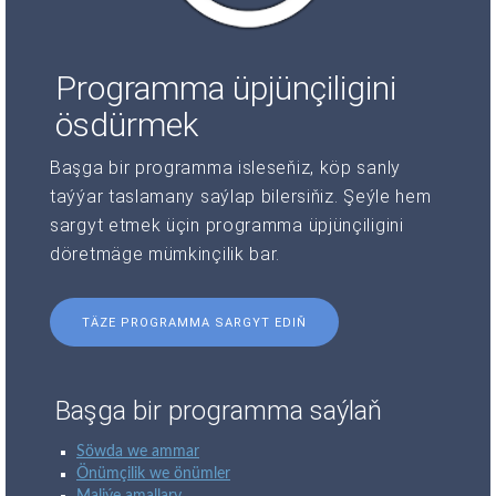
Programma üpjünçiligini
ösdürmek
Başga bir programma isleseňiz, köp sanly
taýýar taslamany saýlap bilersiňiz. Şeýle hem
sargyt etmek üçin programma üpjünçiligini
döretmäge mümkinçilik bar.
TÄZE PROGRAMMA SARGYT EDIŇ
Başga bir programma saýlaň
Söwda we ammar
Önümçilik we önümler