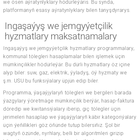
we ösen aýratynlyklary hödürleýäris. Bu synda,
platformanyň esasy aýratynlyklary bilen tanyşdyrarys.
Ingaşaýyş we jemgyýetçilik
hyzmatlary maksatnamalary
Ingaşaýyş we jemgyýetçilik hyzmatlary programmalary,
kommunal tölegleri hasaplamalar bilen işlemek üçin
mümkinçilikler hödürleýär. Bu dürli hyzmatlary öz içine
alyp biler: suw, gaz, elektrik, ýyladyş, öý hyzmaty we
ş.m. USU bu funksiýalary üpjün edip biler.
Programma, ýaşaýjylaryň tölegleri we bergileri barada
ýazgylary ýöretmäge mümkinçilik berýär, hasap-faktura
döredip we kwitansiýalary iberip, giç tölegler üçin
jerimeleri hasaplap we ýaşaýjylaryň käbir kategoriýalary
üçin ýeňillikleri göz öňünde tutup bilersiňiz. Şol bir
wagtyň özünde, nyrhlary, belli bir algoritmleri girizip