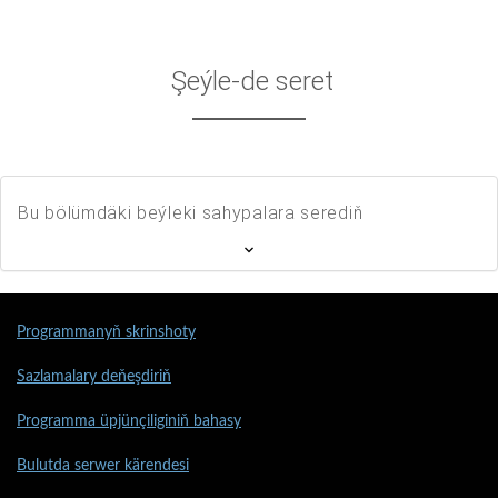
Şeýle-de seret
Bu bölümdäki beýleki sahypalara serediň
Programmanyň skrinshoty
Sazlamalary deňeşdiriň
Programma üpjünçiliginiň bahasy
Bulutda serwer kärendesi