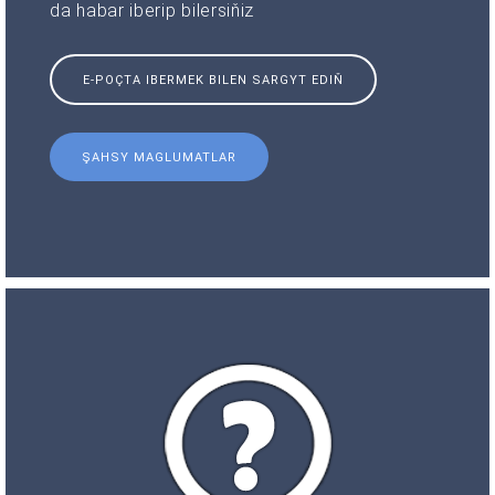
da habar iberip bilersiňiz
E-POÇTA IBERMEK BILEN SARGYT EDIŇ
ŞAHSY MAGLUMATLAR