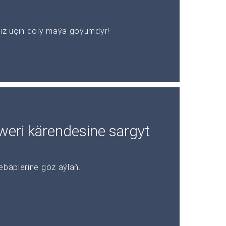
z üçin doly maýa goýumdyr!
rweri kärendesine sargyt
ebäplerine göz aýlaň.