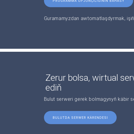
PROGRAMMA ÜPJÜNÇILIGINIŇ BAHASY
Guramamyzdan awtomatlaşdyrmak, işiňi
Zerur bolsa, wirtual se
ediň
Bulut serweri gerek bolmagynyň käbir s
BULUTDA SERWER KÄRENDESI