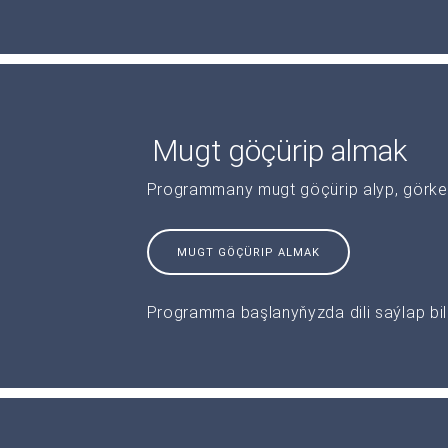
Mugt göçürip almak
Programmany mugt göçürip alyp, görkeziş
MUGT GÖÇÜRIP ALMAK
Programma başlanyňyzda dili saýlap bile