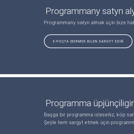
Programmany satyn al
Programmany satyn almak üçin bize haba
E-POÇTA IBERMEK BILEN SARGYT EDIŇ
Programma üpjünçiligi
Başga bir programma isleseňiz, köp sanl
Şeýle hem sargyt etmek üçin programma 