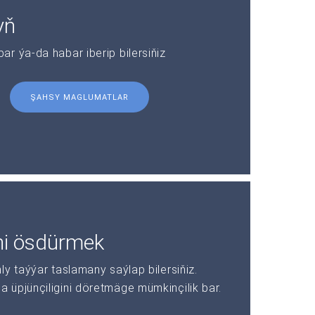
yň
r ýa-da habar iberip bilersiňiz
ŞAHSY MAGLUMATLAR
ni ösdürmek
y taýýar taslamany saýlap bilersiňiz.
üpjünçiligini döretmäge mümkinçilik bar.