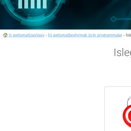
Iş awtomatizasiýasy
›
Işi awtomatlaşdyrmak üçin programmalar
›
Is
Isl