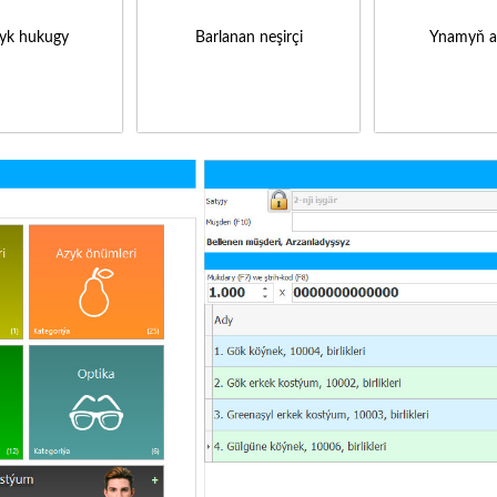
yk hukugy
Barlanan neşirçi
Ynamyň a