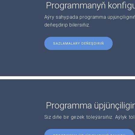
Programmanyň konfigur
Aýry sahypada programma üpjünçiliginiň 
deňeşdirip bilersiňiz.
SAZLAMALARY DEŇEŞDIRIŇ
Programma üpjünçiligi
Siz diňe bir gezek töleýärsiňiz. Aýlyk tö