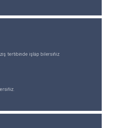
 tertibinde işläp bilersiňiz
rsiňiz.