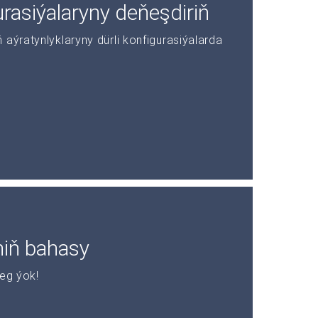
asiýalaryny deňeşdiriň
aýratynlyklaryny dürli konfigurasiýalarda
niň bahasy
leg ýok!