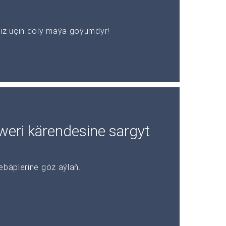
z üçin doly maýa goýumdyr!
rweri kärendesine sargyt
ebäplerine göz aýlaň.