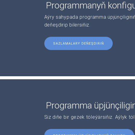
Programmanyň konfigur
Aýry sahypada programma üpjünçiliginiň 
deňeşdirip bilersiňiz.
SAZLAMALARY DEŇEŞDIRIŇ
Programma üpjünçiligi
Siz diňe bir gezek töleýärsiňiz. Aýlyk tö