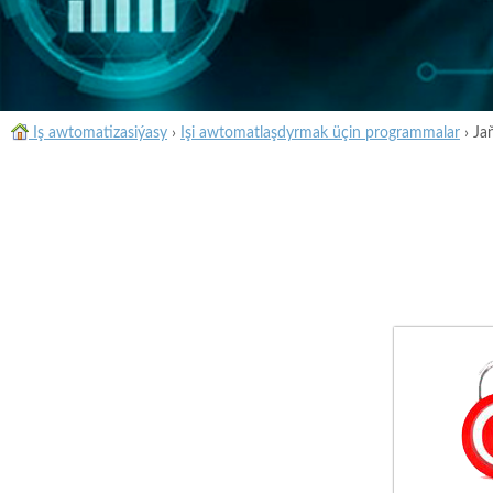
Iş awtomatizasiýasy
›
Işi awtomatlaşdyrmak üçin programmalar
›
Ja