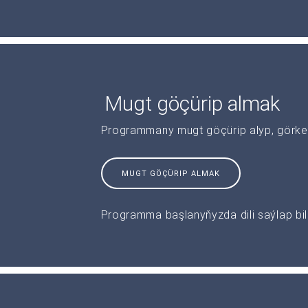
Mugt göçürip almak
Programmany mugt göçürip alyp, görkeziş
MUGT GÖÇÜRIP ALMAK
Programma başlanyňyzda dili saýlap bile