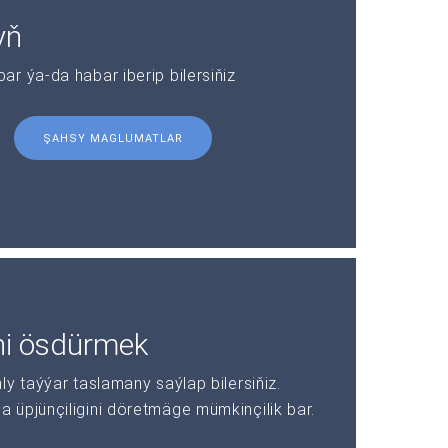
yň
r ýa-da habar iberip bilersiňiz
ŞAHSY MAGLUMATLAR
ni ösdürmek
y taýýar taslamany saýlap bilersiňiz.
üpjünçiligini döretmäge mümkinçilik bar.