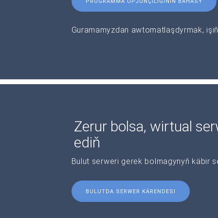
PROGRAMMA ÜPJÜNÇILIGINIŇ BAHASY
Guramamyzdan awtomatlaşdyrmak, işiňi
Zerur bolsa, wirtual se
ediň
Bulut serweri gerek bolmagynyň käbir s
BULUTDA SERWER KÄRENDESI