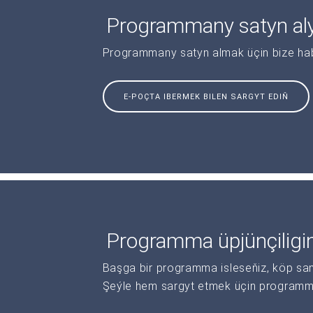
Programmany satyn al
Programmany satyn almak üçin bize haba
E-POÇTA IBERMEK BILEN SARGYT EDIŇ
Programma üpjünçiligi
Başga bir programma isleseňiz, köp sanl
Şeýle hem sargyt etmek üçin programma 