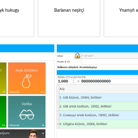
yk hukugy
Barlanan neşirçi
Ynamyň a