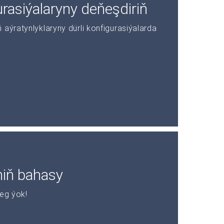
asiýalaryny deňeşdiriň
aýratynlyklaryny dürli konfigurasiýalarda
niň bahasy
leg ýok!