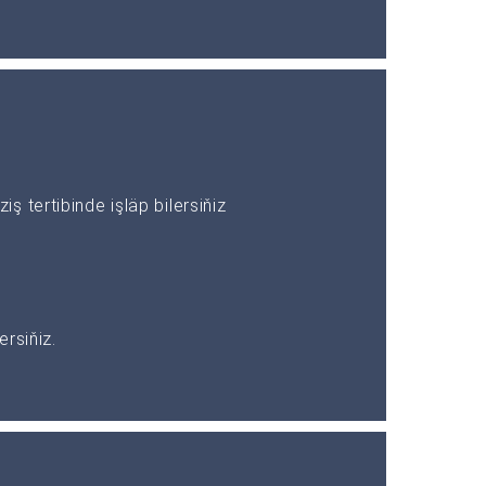
 tertibinde işläp bilersiňiz
rsiňiz.